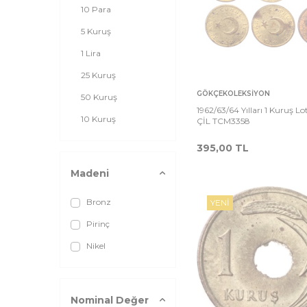
10 Para
5 Kuruş
1 Lira
25 Kuruş
Sepete
Ka
GÖKÇEKOLEKSIYON
50 Kuruş
Ekle
1962/63/64 Yılları 1 Kuruş Lo
10 Kuruş
ÇİL TCM3358
395,00
TL
Madeni
Bronz
YENI
Pirinç
Nikel
Nominal Değer