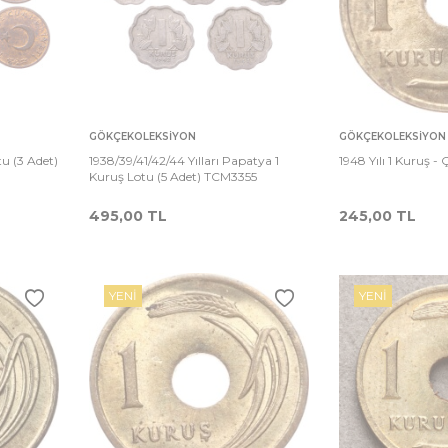
Sepete
Sepete
rşılaştır
Karşılaştır
GÖKÇEKOLEKSIYON
GÖKÇEKOLEKSIYON
Ekle
Ekle
tu (3 Adet)
1938/39/41/42/44 Yılları Papatya 1
1948 Yılı 1 Kuruş 
Kuruş Lotu (5 Adet) TCM3355
495,00
TL
245,00
TL
YENI
YENI