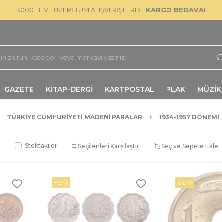
3000 TL VE ÜZERİ TÜM ALIŞVERİŞLERDE
KARGO BEDAVA!
GAZETE
KİTAP-DERGİ
KARTPOSTAL
PLAK
MÜZİK
TÜRKIYE CUMHURIYETI MADENI PARALAR
1934-1957 DÖNEMI
Stoktakiler
Seçilenleri Karşılaştır
Seç ve Sepete Ekle
YENI
YENI