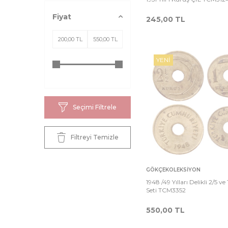
Fiyat
245,00
TL
YENI
Seçimi Filtrele
Filtreyi Temizle
Sepete
Ka
GÖKÇEKOLEKSIYON
Ekle
1948 /49 Yılları Delikli 2/5 ve
Seti TCM3352
550,00
TL