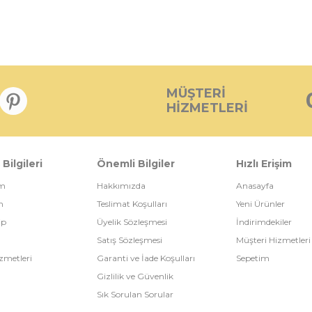
MÜŞTERI
HIZMETLERI
 Bilgileri
Önemli Bilgiler
Hızlı Erişim
im
Hakkımızda
Anasayfa
m
Teslimat Koşulları
Yeni Ürünler
ip
Üyelik Sözleşmesi
İndirimdekiler
Satış Sözleşmesi
Müşteri Hizmetleri
zmetleri
Garanti ve İade Koşulları
Sepetim
Gizlilik ve Güvenlik
Sık Sorulan Sorular