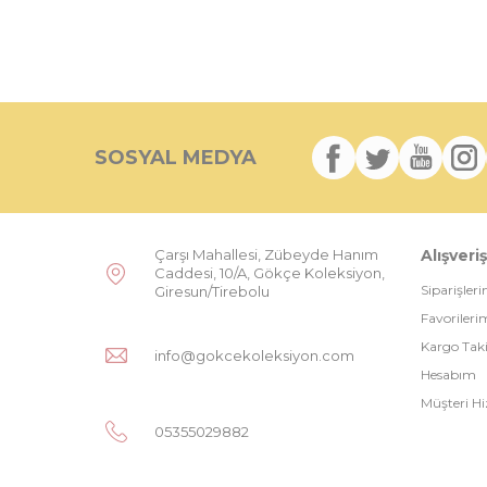
SOSYAL MEDYA
Çarşı Mahallesi, Zübeyde Hanım
Alışveriş
Caddesi, 10/A, Gökçe Koleksiyon,
Siparişler
Giresun/Tirebolu
Favorileri
Kargo Tak
info@gokcekoleksiyon.com
Hesabım
Müşteri Hi
05355029882