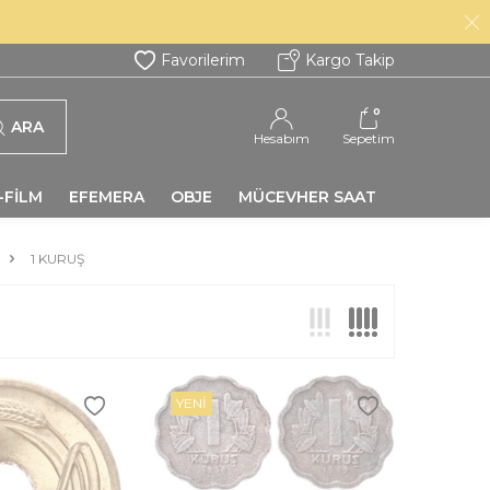
Favorilerim
Kargo Takip
0
ARA
Hesabım
Sepetim
-FİLM
EFEMERA
OBJE
MÜCEVHER SAAT
1 KURUŞ
YENI