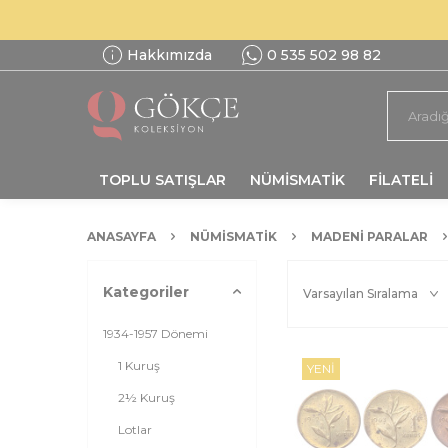
Hakkımızda
0 535 502 98 82
TOPLU SATIŞLAR
NÜMİSMATİK
FİLATELİ
ANASAYFA
NÜMİSMATİK
MADENI PARALAR
Kategoriler
1934-1957 Dönemi
1 Kuruş
YENI
2½ Kuruş
Lotlar