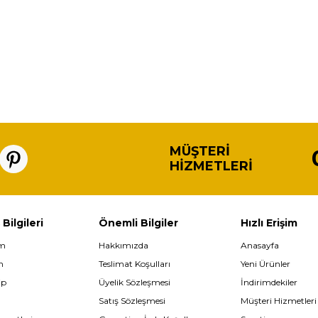
MÜŞTERI
HIZMETLERI
 Bilgileri
Önemli Bilgiler
Hızlı Erişim
im
Hakkımızda
Anasayfa
m
Teslimat Koşulları
Yeni Ürünler
ip
Üyelik Sözleşmesi
İndirimdekiler
Satış Sözleşmesi
Müşteri Hizmetleri