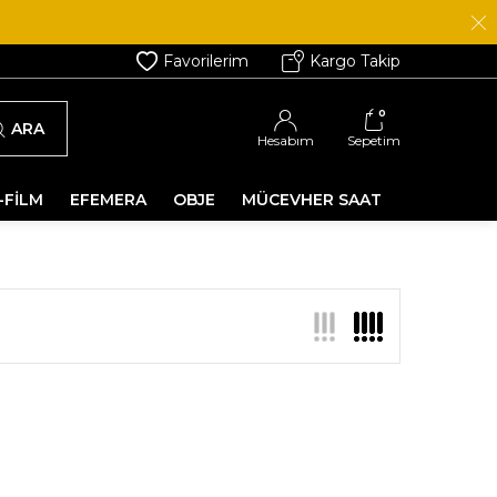
Favorilerim
Kargo Takip
0
ARA
Hesabım
Sepetim
-FİLM
EFEMERA
OBJE
MÜCEVHER SAAT