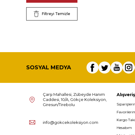
Filtreyi Temizle
SOSYAL MEDYA
Çarşı Mahallesi, Zübeyde Hanım
Alışveriş
Caddesi, 10/A, Gökçe Koleksiyon,
Siparişler
Giresun/Tirebolu
Favorileri
Kargo Tak
info@gokcekoleksiyon.com
Hesabım