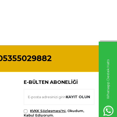
05355029882
Whatsapp Destek Hattı
E-BÜLTEN ABONELIĞI
KAYIT OLUN
KVKK Sözleşmesi'ni
, Okudum,
Kabul Ediyorum.