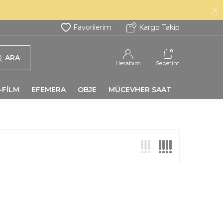
Favorilerim
Kargo Takip
0
ARA
Hesabım
Sepetim
-FİLM
EFEMERA
OBJE
MÜCEVHER SAAT