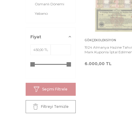
Osmanlı Dönemi
Yabancı
Fiyat
Sepete
Ka
GÖKÇEKOLEKSIYON
Ekle
1924 Almanya Hazine Tahvil
Mark Kuponla İptal Edilme
5.000.000 HSS464
6.000,00
TL
Seçimi Filtrele
Filtreyi Temizle