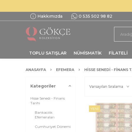
Hakkımızda
0 535 502 98 82
TOPLU SATIŞLAR
NÜMİSMATİK
FİLATELİ
ANASAYFA
EFEMERA
HISSE SENEDI - FINANS T
Kategoriler
Hisse Senedi - Finans
Tarihi
YENI
Bankacılık
Efemeraları
Cumhuriyet Dönemi