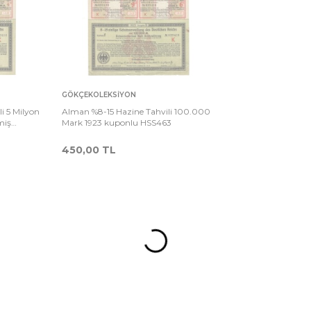
Sepete
rşılaştır
Karşılaştır
GÖKÇEKOLEKSIYON
Ekle
i 5 Milyon
Alman %8-15 Hazine Tahvili 100.000
miş
Mark 1923 kuponlu HSS463
450,00
TL