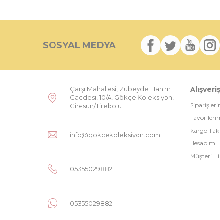
SOSYAL MEDYA
Çarşı Mahallesi, Zübeyde Hanım
Alışveriş
Caddesi, 10/A, Gökçe Koleksiyon,
Siparişler
Giresun/Tirebolu
Favorileri
Kargo Tak
info@gokcekoleksiyon.com
Hesabım
Müşteri Hi
05355029882
05355029882