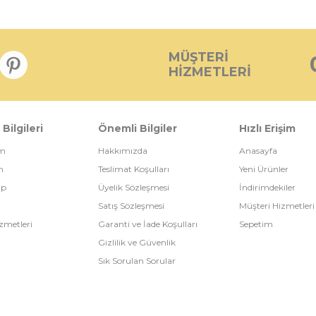
MÜŞTERI
HIZMETLERI
 Bilgileri
Önemli Bilgiler
Hızlı Erişim
im
Hakkımızda
Anasayfa
m
Teslimat Koşulları
Yeni Ürünler
ip
Üyelik Sözleşmesi
İndirimdekiler
Satış Sözleşmesi
Müşteri Hizmetleri
zmetleri
Garanti ve İade Koşulları
Sepetim
Gizlilik ve Güvenlik
Sık Sorulan Sorular