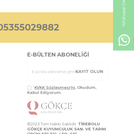
Whatsapp Destek Hattı
05355029882
E-BÜLTEN ABONELIĞI
KAYIT OLUN
KVKK Sözleşmesi'ni
, Okudum,
Kabul Ediyorum.
©2023 Tüm Hakkı Saklıdır.
TİREBOLU
GÖKÇE KUYUMCULUK SAN. VE TARIM