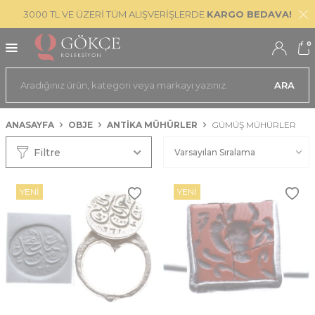
3000 TL VE ÜZERİ TÜM ALIŞVERİŞLERDE
KARGO BEDAVA!
0
ARA
ANASAYFA
OBJE
ANTIKA MÜHÜRLER
GÜMÜŞ MÜHÜRLER
Filtre
YENI
YENI