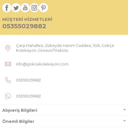
MÜŞTERI HIZMETLERI
05355029882
Çarşı Mahallesi, Zübeyde Hanım Caddesi, 10/A, Gökçe
Koleksiyon, Giresun/Tirebolu
info@gokcekoleksiyon.com
05355029882
05355029882
Alışveriş Bilgileri
Önemli Bilgiler