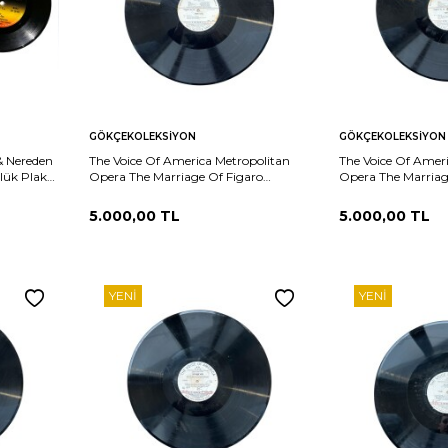
Sepete
Sepete
rşılaştır
Karşılaştır
GÖKÇEKOLEKSIYON
GÖKÇEKOLEKSIYON
Ekle
Ekle
& Nereden
The Voice Of America Metropolitan
The Voice Of Amer
lük Plak
Opera The Marriage Of Figaro
Opera The Marriag
Program No.22 Part II of XI PLAK
Program No.22 Par
(10/9) PLK26030
(10/9) PLK26029
5.000,00
TL
5.000,00
TL
YENI
YENI