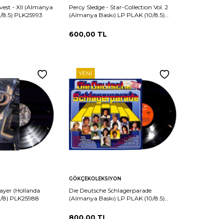
est - XII (Almanya
Percy Sledge - Star-Collection Vol. 2
0/8.5) PLK25993
(Almanya Baskı) LP PLAK (10/8.5)
PLK25992
600,00
TL
YENI
Sepete
Karşılaştır
Karşılaştır
GÖKÇEKOLEKSIYON
Ekle
layer (Hollanda
Die Deutsche Schlagerparade
0/8) PLK25988
(Almanya Baskı) LP PLAK (10/8.5)
PLK25987
800,00
TL