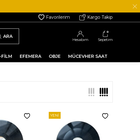
Favorilerim
Kargo Takip
0
ARA
Hesabım
Sepetim
-FİLM
EFEMERA
OBJE
MÜCEVHER SAAT
YENI