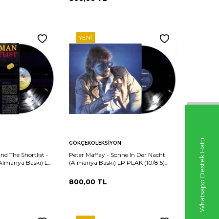
YENI
Sepete
Whatsapp Destek Hattı
Karşılaştır
Karşılaştır
GÖKÇEKOLEKSIYON
Ekle
 The Shortlist -
Peter Maffay - Sonne In Der Nacht
Almanya Baskı) LP
(Almanya Baskı) LP PLAK (10/8.5)
25984
PLK25983
800,00
TL