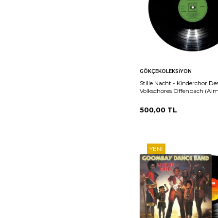
Sepete
Ka
GÖKÇEKOLEKSIYON
Ekle
Stille Nacht - Kinderchor De
Volkschores Offenbach (Al
Baskı) LP PLAK (10/7.5) PL
500,00
TL
YENI