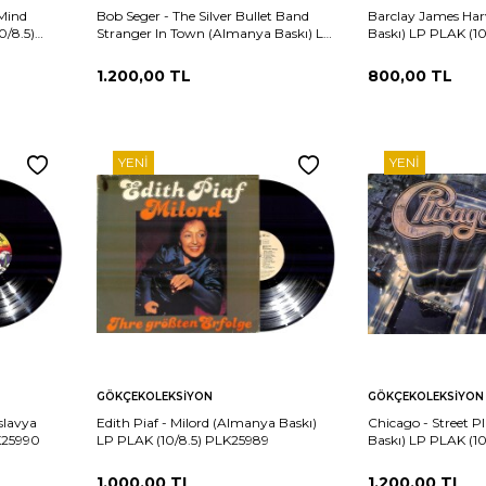
 Mind
Bob Seger - The Silver Bullet Band
Barclay James Harv
0/8.5)
Stranger In Town (Almanya Baskı) LP
Baskı) LP PLAK (1
PLAK (10/8.5) PLK25995
1.200,00
TL
800,00
TL
YENI
YENI
Sepete
Sepete
rşılaştır
Karşılaştır
GÖKÇEKOLEKSIYON
GÖKÇEKOLEKSIYON
Ekle
Ekle
slavya
Edith Piaf - Milord (Almanya Baskı)
Chicago - Street P
K25990
LP PLAK (10/8.5) PLK25989
Baskı) LP PLAK (1
1.000,00
TL
1.200,00
TL