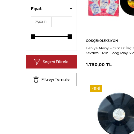
Fiyat
Sepete
Ka
GÖKÇEKOLEKSIYON
Ekle
Behiye Aksoy – Olmaz İlaç 
Sevdim - Mini Long Play 33'
(10/8) PLK27309
Seçimi Filtrele
1.750,00
TL
Filtreyi Temizle
YENI