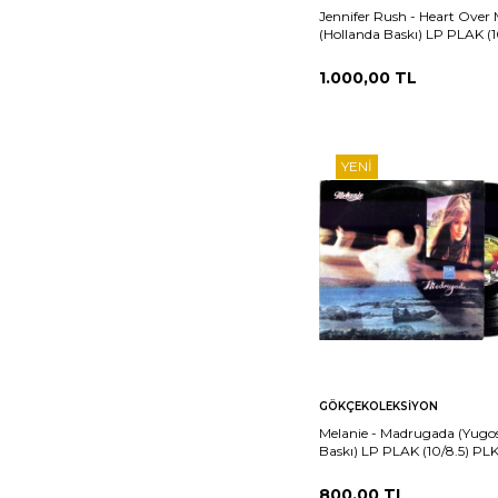
Jennifer Rush - Heart Over
(Hollanda Baskı) LP PLAK (1
PLK25996
1.000,00
TL
YENI
Sepete
Ka
GÖKÇEKOLEKSIYON
Ekle
Melanie - Madrugada (Yugo
Baskı) LP PLAK (10/8.5) PL
800,00
TL