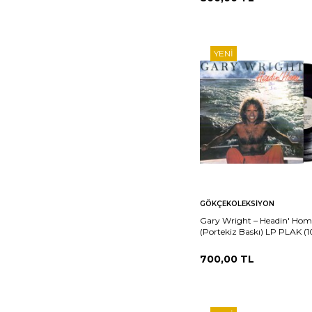
YENI
Sepete
Ka
GÖKÇEKOLEKSIYON
Ekle
Gary Wright ‎– Headin' Hom
(Portekiz Baskı) LP PLAK (1
PLK25986
700,00
TL