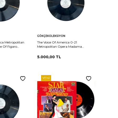
Sepete
Karşılaştır
Karşılaştır
GÖKÇEKOLEKSIYON
Ekle
ica Metropolitan
The Voice Of America 0-21
e Of Figaro
Metropolitan Opera Madama
t VI of XI PLAK
Butterfly Part 12 of 12, 10 of 12 PLAK
(10/9) PLK26028
5.000,00
TL
YENI