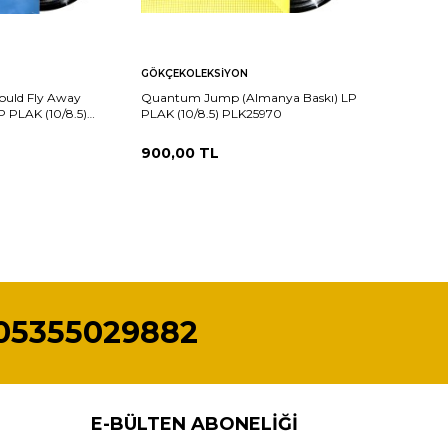
Sepete
Karşılaştır
Karşılaştır
GÖKÇEKOLEKSIYON
Ekle
 Could Fly Away
Quantum Jump (Almanya Baskı) LP
P PLAK (10/8.5)
PLAK (10/8.5) PLK25970
900,00
TL
05355029882
E-BÜLTEN ABONELIĞI