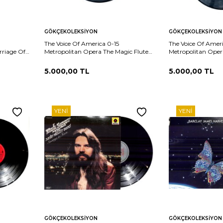
Sepete
Sepete
rşılaştır
Karşılaştır
GÖKÇEKOLEKSIYON
GÖKÇEKOLEKSIYON
Ekle
Ekle
The Voice Of America 0-15
The Voice Of Amer
rriage Of
Metropolitan Opera The Magic Flute
Metropolitan Oper
PLAK (10/9)
Part 2 of 12 PLAK (10/9) PLK26026
Part 5 of 15, 7 of 1
PLK26025
5.000,00
TL
5.000,00
TL
YENI
YENI
Sepete
Sepete
rşılaştır
Karşılaştır
GÖKÇEKOLEKSIYON
GÖKÇEKOLEKSIYON
Ekle
Ekle