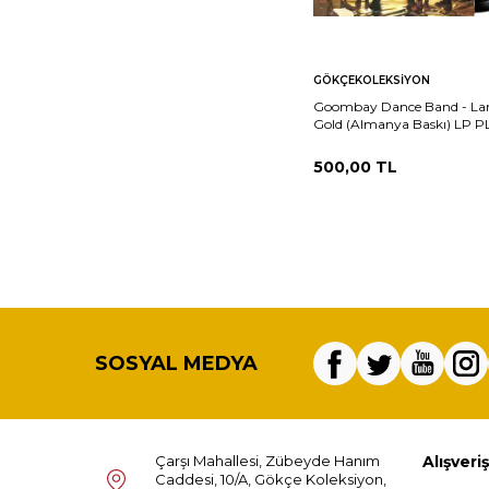
Sepete
Ka
GÖKÇEKOLEKSIYON
Ekle
Goombay Dance Band - La
Gold (Almanya Baskı) LP 
(10/8.5) PLK25973
500,00
TL
SOSYAL MEDYA
Çarşı Mahallesi, Zübeyde Hanım
Alışveriş
Caddesi, 10/A, Gökçe Koleksiyon,