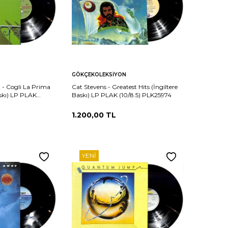
Sepete
Karşılaştır
Karşılaştır
GÖKÇEKOLEKSIYON
Ekle
 - Cogli La Prima
Cat Stevens - Greatest Hits (İngiltere
skı) LP PLAK
Baskı) LP PLAK (10/8.5) PLK25974
1.200,00
TL
YENI