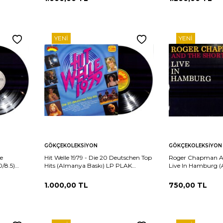
YENI
YENI
Sepete
Sepete
rşılaştır
Karşılaştır
GÖKÇEKOLEKSIYON
GÖKÇEKOLEKSIYON
Ekle
Ekle
e
Hit Welle 1979 - Die 20 Deutschen Top
Roger Chapman And
0/8.5)
Hits (Almanya Baskı) LP PLAK
Live In Hamburg (
(10/8.5) PLK25985
PLAK (10/8.5) PLK
1.000,00
TL
750,00
TL