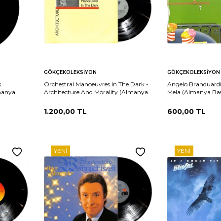
Sepete
Sepete
rşılaştır
Karşılaştır
GÖKÇEKOLEKSIYON
GÖKÇEKOLEKSIYON
Ekle
Ekle
s
Orchestral Manoeuvres In The Dark -
Angelo Branduardi
manya
Architecture And Morality (Almanya
Mela (Almanya Ba
K25978
Baskı) LP PLAK (10/8.5) PLK25977
(10/8.5) PLK25976
1.200,00
TL
600,00
TL
YENI
YENI