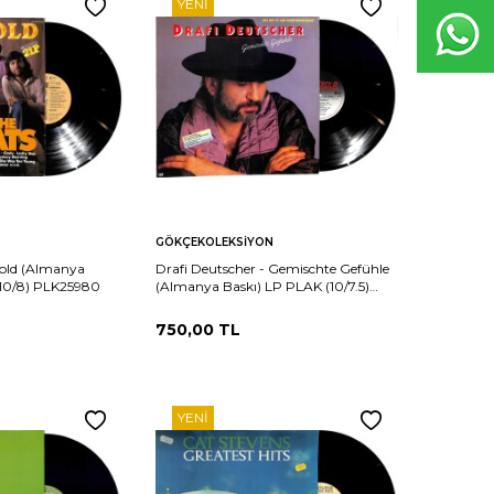
YENI
Sepete
Karşılaştır
Karşılaştır
GÖKÇEKOLEKSIYON
Ekle
Gold (Almanya
Drafi Deutscher - Gemischte Gefühle
(10/8) PLK25980
(Almanya Baskı) LP PLAK (10/7.5)
PLK25979
750,00
TL
YENI