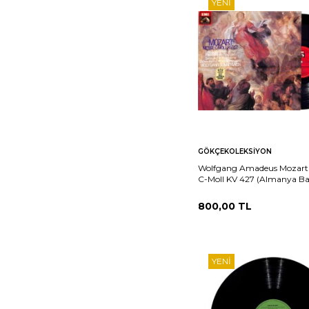
YENI
Sepete
Ka
GÖKÇEKOLEKSIYON
Ekle
Wolfgang Amadeus Mozart 
C-Moll KV 427 (Almanya Ba
PLAK (10/8.5) PLK25982
800,00
TL
YENI