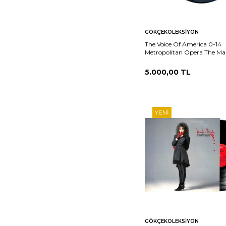
Sepete
Ka
GÖKÇEKOLEKSIYON
Ekle
The Voice Of America 0-14
Metropolitan Opera The Ma
Figaro Part 9 of 12, 11 of 12 
PLK26027
5.000,00
TL
YENI
Sepete
Ka
GÖKÇEKOLEKSIYON
Ekle