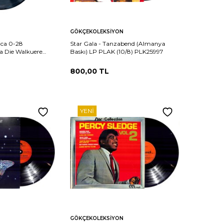
Sepete
Karşılaştır
Karşılaştır
GÖKÇEKOLEKSIYON
Ekle
ica 0-28
Star Gala - Tanzabend (Almanya
a Die Walkuere
Baskı) LP PLAK (10/8) PLK25997
5 PLAK (10/9)
800,00
TL
YENI
Sepete
Karşılaştır
Karşılaştır
GÖKÇEKOLEKSIYON
Ekle