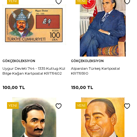
YENI
YENI
GÖKÇEKOLEKSIYON
GÖKÇEKOLEKSIYON
Uygur Devleti 744 - 1335 Kutlug Kül
Alparslan Türkeş Kartpostal
Bilge Kağan Kartpostal KRT19602
KRT19590
100,00
TL
150,00
TL
YENI
YENI