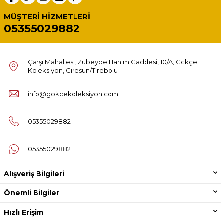
MÜŞTERI HIZMETLERI
05355029882
Çarşı Mahallesi, Zübeyde Hanım Caddesi, 10/A, Gökçe
Koleksiyon, Giresun/Tirebolu
info@gokcekoleksiyon.com
05355029882
05355029882
Alışveriş Bilgileri
Önemli Bilgiler
Hızlı Erişim