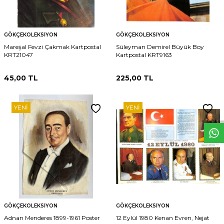
GÖKÇEKOLEKSIYON
GÖKÇEKOLEKSIYON
Mareşal Fevzi Çakmak Kartpostal
Süleyman Demirel Büyük Boy
KRT21047
Kartpostal KRT9163
45,00
TL
225,00
TL
W
h
t
s
p
p
D
e
s
e
H
a
t
t
YENI
YENI
GÖKÇEKOLEKSIYON
GÖKÇEKOLEKSIYON
Adnan Menderes 1899-1961 Poster
12 Eylül 1980 Kenan Evren, Nejat