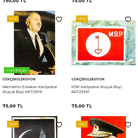
750,00
TL
75,00
TL
YENI
YENI
Hızlı Kargo
GÖKÇEKOLEKSIYON
GÖKÇEKOLEKSIYON
Necmettin Erbakan Kartpostal
MSP Kartpostal (Küçük Boy)
(Küçük Boy) KRT23915
KRT23367
75,00
TL
75,00
TL
YENI
YENI