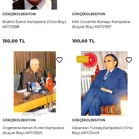
GÖKÇEKOLEKSIYON
GÖKÇEKOLEKSIYON
Bülent Ecevit Kartpostal (Orta Boy)
Milli Güvenlik Konseyi Kartpostal
KRT21558
(Küçük Boy) KRT21557
150,00
TL
100,00
TL
YENI
GÖKÇEKOLEKSIYON
GÖKÇEKOLEKSIYON
Orgeneral Kenan Evren Kartpostal
Alparslan Türkeş Kartpostal (Orta
(Küçük Boy) KRT21525
Boy) KRT21409