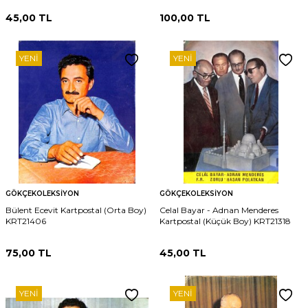
45,00
TL
100,00
TL
YENI
YENI
GÖKÇEKOLEKSIYON
GÖKÇEKOLEKSIYON
Bülent Ecevit Kartpostal (Orta Boy)
Celal Bayar - Adnan Menderes
KRT21406
Kartpostal (Küçük Boy) KRT21318
75,00
TL
45,00
TL
YENI
YENI