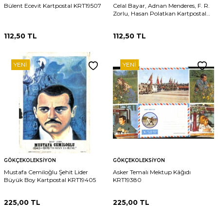
Bülent Ecevit Kartpostal KRT19507
Celal Bayar, Adnan Menderes, F. R.
Zorlu, Hasan Polatkan Kartpostal
KRT19508
112,50
TL
112,50
TL
YENI
YENI
GÖKÇEKOLEKSIYON
GÖKÇEKOLEKSIYON
Mustafa Cemiloğlu Şehit Lider
Asker Temalı Mektup Kâğıdı
Büyük Boy Kartpostal KRT19405
KRT19380
225,00
TL
225,00
TL