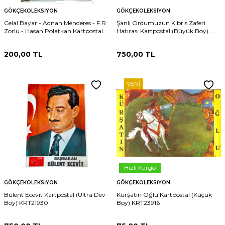
GÖKÇEKOLEKSIYON
GÖKÇEKOLEKSIYON
Celal Bayar - Adnan Menderes - F.R.
Şanlı Ordumuzun Kıbrıs Zaferi
Zorlu - Hasan Polatkan Kartpostal
Hatırası Kartpostal (Büyük Boy)
(Orta Boy) KRT24328
KRT21931
200,00
TL
750,00
TL
YENI
Hızlı Kargo
GÖKÇEKOLEKSIYON
GÖKÇEKOLEKSIYON
Bülent Ecevit Kartpostal (Ultra Dev
Kürşatın Oğlu Kartpostal (Küçük
Boy) KRT21930
Boy) KRT23916