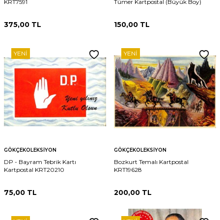
KRT7591
Tümer Kartpostal (Büyük Boy)
375,00
TL
150,00
TL
YENI
YENI
GÖKÇEKOLEKSIYON
GÖKÇEKOLEKSIYON
DP - Bayram Tebrik Kartı
Bozkurt Temalı Kartpostal
Kartpostal KRT20210
KRT19628
75,00
TL
200,00
TL