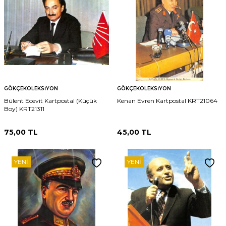
GÖKÇEKOLEKSIYON
GÖKÇEKOLEKSIYON
Bülent Ecevit Kartpostal (Küçük
Kenan Evren Kartpostal KRT21064
Boy) KRT21311
75,00
TL
45,00
TL
YENI
YENI