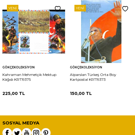
YENI
YENI
GÖKÇEKOLEKSIYON
GÖKÇEKOLEKSIYON
Kahraman Mehmetçik Mektup
Alparslan Türkeş Orta Boy
Kâğıdı KRT19375
Kartpostal KRT19373
225,00
TL
150,00
TL
SOSYAL MEDYA