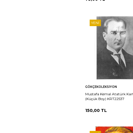
YENI
Sepete
Ka
GÖKÇEKOLEKSIYON
Ekle
Mustafa Kemal Atatürk Kar
(Küçük Boy) KRT22537
150,00
TL