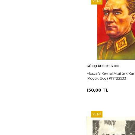
YENI
Sepete
Ka
GÖKÇEKOLEKSIYON
Ekle
Mustafa Kemal Atatürk Kar
(Küçük Boy) KRT22533
150,00
TL
YENI