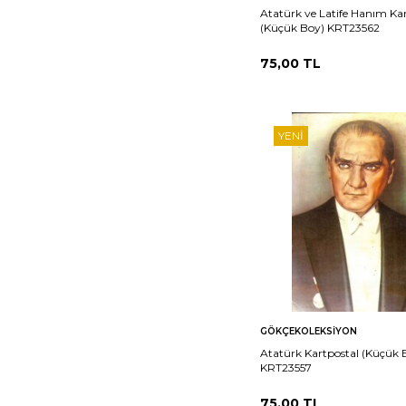
Atatürk ve Latife Hanım Ka
(Küçük Boy) KRT23562
75,00
TL
YENI
Sepete
Ka
GÖKÇEKOLEKSIYON
Ekle
Atatürk Kartpostal (Küçük 
KRT23557
75,00
TL