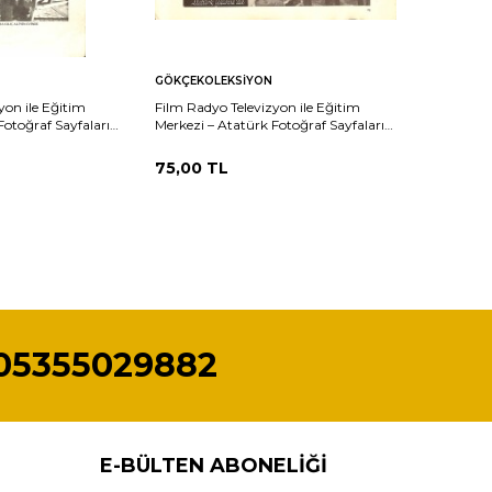
Sepete
Karşılaştır
Karşılaştır
GÖKÇEKOLEKSIYON
Ekle
yon ile Eğitim
Film Radyo Televizyon ile Eğitim
Fotoğraf Sayfaları
Merkezi – Atatürk Fotoğraf Sayfaları
lıç Alinin Evinde
Atatürk Yalovada KRT19797
75,00
TL
05355029882
E-BÜLTEN ABONELIĞI