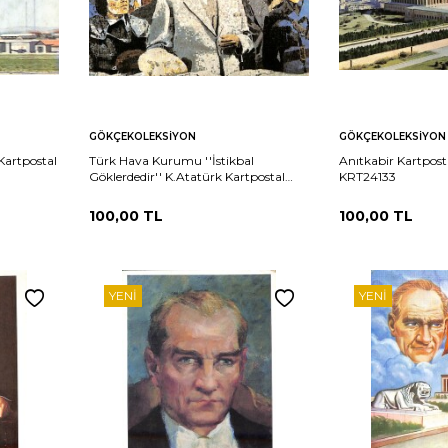
Sepete
Sepete
rşılaştır
Karşılaştır
GÖKÇEKOLEKSIYON
GÖKÇEKOLEKSIYON
Ekle
Ekle
artpostal
Türk Hava Kurumu ''İstikbal
Anıtkabir Kartpost
Göklerdedir'' K.Atatürk Kartpostal
KRT24133
(Küçük Boy) KRT24134
100,00
TL
100,00
TL
YENI
YENI