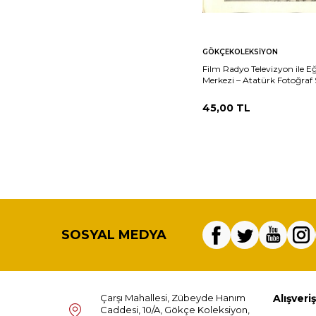
Sepete
Ka
GÖKÇEKOLEKSIYON
Ekle
Film Radyo Televizyon ile E
Merkezi – Atatürk Fotoğraf 
Atatürk Kızılcahamamda 
45,00
TL
SOSYAL MEDYA
Çarşı Mahallesi, Zübeyde Hanım
Alışveriş
Caddesi, 10/A, Gökçe Koleksiyon,