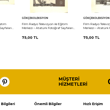
Sepete
Sepete
rşılaştır
Karşılaştır
GÖKÇEKOLEKSIYON
GÖKÇEKOLEKSIYON
Ekle
Ekle
ğitim
Film Radyo Televizyon ile Eğitim
Film Radyo Televiz
Sayfaları
Merkezi – Atatürk Fotoğraf Sayfaları
Merkezi – Atatürk 
KRT19802
Atatürk Ülkü İle Çiflikte KRT19795
Atatürk Floryada Kı
KRT19796
75,00
TL
75,00
TL
MÜŞTERI
HIZMETLERI
 Bilgileri
Önemli Bilgiler
Hızlı Erişim