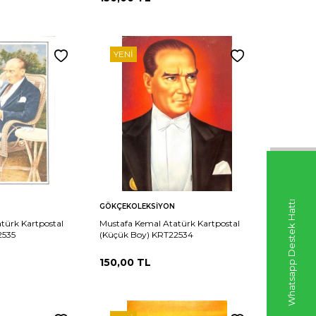
YENI
Sepete
Whatsapp Destek Hattı
Karşılaştır
Karşılaştır
GÖKÇEKOLEKSIYON
Ekle
türk Kartpostal
Mustafa Kemal Atatürk Kartpostal
2535
(Küçük Boy) KRT22534
150,00
TL