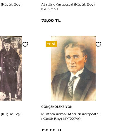
l (Küçük Boy)
Atatürk Kartpostal (Küçük Boy)
KRT23559
75,00
TL
YENI
Sepete
Karşılaştır
Karşılaştır
GÖKÇEKOLEKSIYON
Ekle
l (Küçük Boy)
Mustafa Kemal Atatürk Kartpostal
(Küçük Boy) KRT22740
150,00
TL