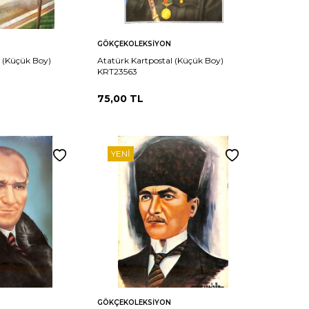
Sepete
Karşılaştır
Karşılaştır
GÖKÇEKOLEKSIYON
Ekle
l (Küçük Boy)
Atatürk Kartpostal (Küçük Boy)
KRT23563
75,00
TL
YENI
Sepete
Karşılaştır
Karşılaştır
GÖKÇEKOLEKSIYON
Ekle