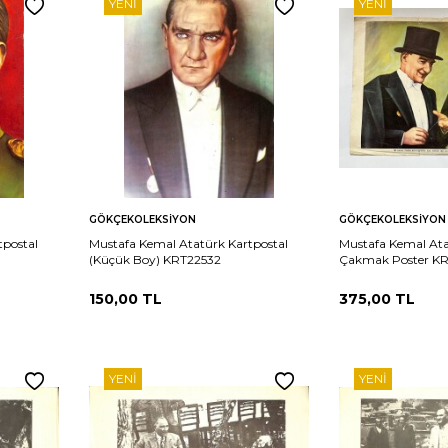
YENI
YENI
Sepete
Sepete
rşılaştır
Karşılaştır
GÖKÇEKOLEKSIYON
GÖKÇEKOLEKSIYON
Ekle
Ekle
tpostal
Mustafa Kemal Atatürk Kartpostal
Mustafa Kemal Ata
(Küçük Boy) KRT22532
Çakmak Poster K
150,00
TL
375,00
TL
YENI
YENI