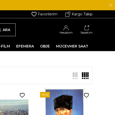
Favorilerim
Kargo Takip
0
ARA
Hesabım
Sepetim
-FİLM
EFEMERA
OBJE
MÜCEVHER SAAT
YENI