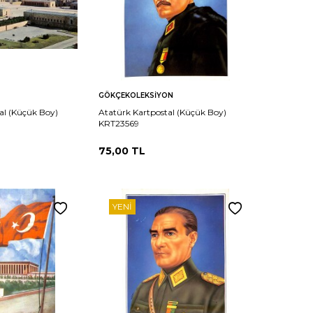
Sepete
Karşılaştır
Karşılaştır
GÖKÇEKOLEKSIYON
Ekle
al (Küçük Boy)
Atatürk Kartpostal (Küçük Boy)
KRT23569
75,00
TL
YENI