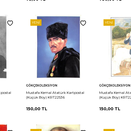
YENI
YENI
Sepete
Sepete
rşılaştır
Karşılaştır
GÖKÇEKOLEKSIYON
GÖKÇEKOLEKSIYON
Ekle
Ekle
tpostal
Mustafa Kemal Atatürk Kartpostal
Mustafa Kemal Ata
(Küçük Boy) KRT22536
(Küçük Boy) KRT2
150,00
TL
150,00
TL