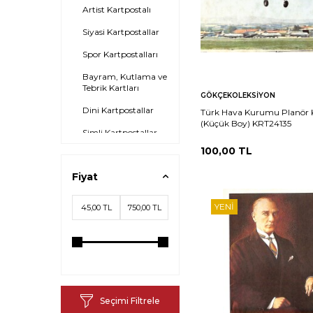
Artist Kartpostalı
Siyasi Kartpostallar
Spor Kartpostalları
Bayram, Kutlama ve
Tebrik Kartları
Sepete
Ka
GÖKÇEKOLEKSIYON
Ekle
Dini Kartpostallar
Türk Hava Kurumu Planör K
(Küçük Boy) KRT24135
Simli Kartpostallar
100,00
TL
Tematik Kartpostal
Fiyat
Şehir Kartpostalı
Yılbaşı Kartpostalı
YENI
Bakkaliye
Kartpostalları
Edebiyat
Sanat
Seçimi Filtrele