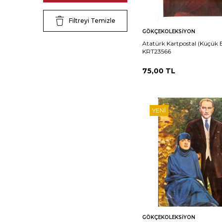
Filtreyi Temizle
Sepete
Ka
GÖKÇEKOLEKSIYON
Ekle
Atatürk Kartpostal (Küçük 
KRT23566
75,00
TL
YENI
Sepete
Ka
GÖKÇEKOLEKSIYON
Ekle