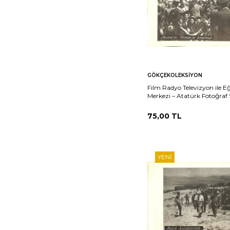
Sepete
Ka
GÖKÇEKOLEKSIYON
Ekle
Film Radyo Televizyon ile E
Merkezi – Atatürk Fotoğraf 
Atatürkün Mersinde Karşılan
KRT19805
75,00
TL
YENI