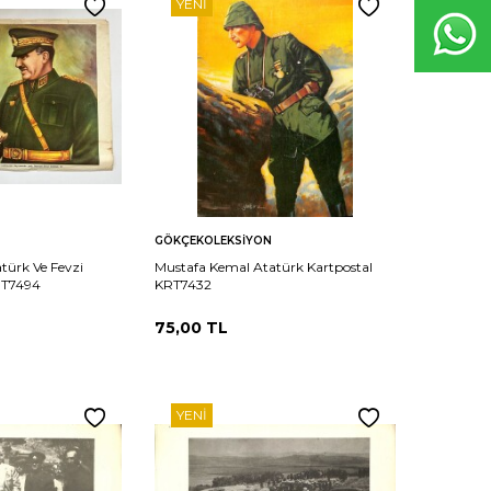
YENI
Sepete
Karşılaştır
Karşılaştır
GÖKÇEKOLEKSIYON
Ekle
türk Ve Fevzi
Mustafa Kemal Atatürk Kartpostal
RT7494
KRT7432
75,00
TL
YENI