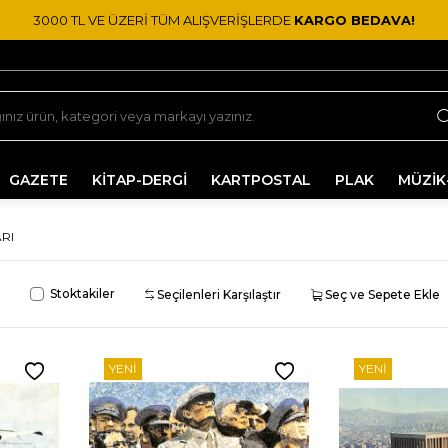
3000 TL VE ÜZERİ TÜM ALIŞVERİŞLERDE
KARGO BEDAVA!
GAZETE
KİTAP-DERGİ
KARTPOSTAL
PLAK
MÜZİK
RI
Stoktakiler
Seçilenleri Karşılaştır
Seç ve Sepete Ekle
YENI
YENI