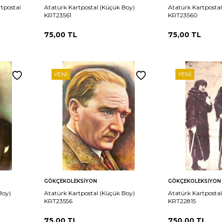
rtpostal
Atatürk Kartpostal (Küçük Boy)
Atatürk Kartposta
KRT23561
KRT23560
75,00
TL
75,00
TL
YENI
YENI
Sepete
Sepete
rşılaştır
Karşılaştır
GÖKÇEKOLEKSIYON
GÖKÇEKOLEKSIYON
Ekle
Ekle
Boy)
Atatürk Kartpostal (Küçük Boy)
Atatürk Kartposta
KRT23556
KRT22815
75,00
TL
750,00
TL