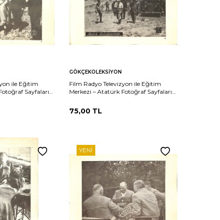
Sepete
Karşılaştır
Karşılaştır
GÖKÇEKOLEKSIYON
Ekle
yon ile Eğitim
Film Radyo Televizyon ile Eğitim
Fotoğraf Sayfaları
Merkezi – Atatürk Fotoğraf Sayfaları
hamamda KRT19800
Atatürk Kızılcahamamda KRT19801
75,00
TL
YENI