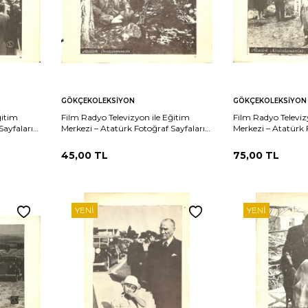
Sepete
Sepete
rşılaştır
Karşılaştır
GÖKÇEKOLEKSIYON
GÖKÇEKOLEKSIYON
Ekle
Ekle
ğitim
Film Radyo Televizyon ile Eğitim
Film Radyo Televiz
Sayfaları
Merkezi – Atatürk Fotoğraf Sayfaları
Merkezi – Atatürk 
ışı
Atatürk Kızılcahamamda KRT19799
Atatürk Kızılca
45,00
TL
75,00
TL
YENI
YENI