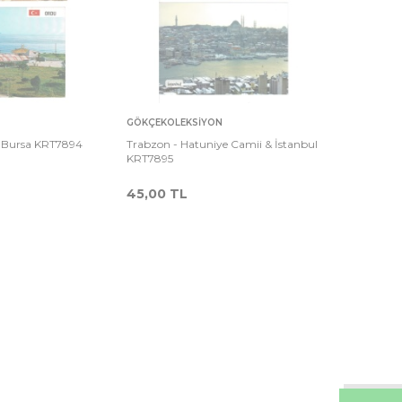
Sepete
Karşılaştır
Karşılaştır
GÖKÇEKOLEKSIYON
Ekle
& Bursa KRT7894
Trabzon - Hatuniye Camii & İstanbul
KRT7895
45,00
TL