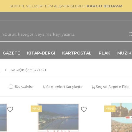
3000 TL VE ÜZERİ TÜM ALIŞVERİŞLERDE
KARGO BEDAVA!
GAZETE
KİTAP-DERGİ
KARTPOSTAL
PLAK
MÜZİK
I
KARIŞIK ŞEHIR / LOT
Stoktakiler
Seçilenleri Karşılaştır
Seç ve Sepete Ekle
YENI
YENI