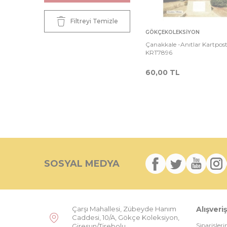
Filtreyi Temizle
Sepete
Ka
GÖKÇEKOLEKSIYON
Ekle
Çanakkale -Anıtlar Kartpost
KRT7896
60,00
TL
SOSYAL MEDYA
Çarşı Mahallesi, Zübeyde Hanım
Alışveriş
Caddesi, 10/A, Gökçe Koleksiyon,
Siparişler
Giresun/Tirebolu