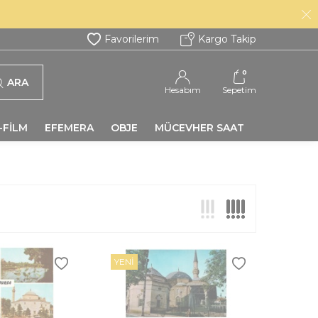
Favorilerim
Kargo Takip
0
ARA
Hesabım
Sepetim
-FİLM
EFEMERA
OBJE
MÜCEVHER SAAT
YENI