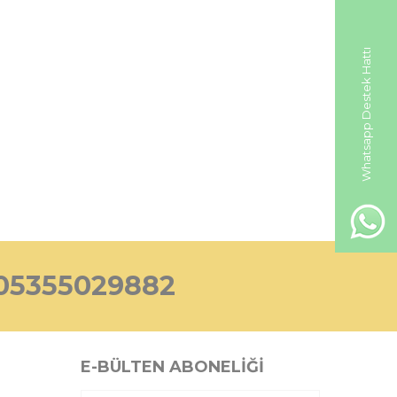
Whatsapp Destek Hattı
05355029882
E-BÜLTEN ABONELIĞI