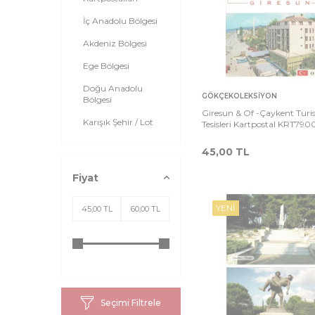
İç Anadolu Bölgesi
Akdeniz Bölgesi
Ege Bölgesi
Doğu Anadolu
Sepete
Ka
GÖKÇEKOLEKSIYON
Bölgesi
Ekle
Giresun & Of -Çaykent Turis
Karışık Şehir / Lot
Tesisleri Kartpostal KRT790
Güneydoğu Anadolu
45,00
TL
Bölgesi
Fiyat
YENI
Seçimi Filtrele