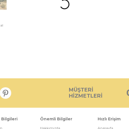
rşılaştır
al
MÜŞTERI
HIZMETLERI
 Bilgileri
Önemli Bilgiler
Hızlı Erişim
im
Hakkımızda
Anasayfa