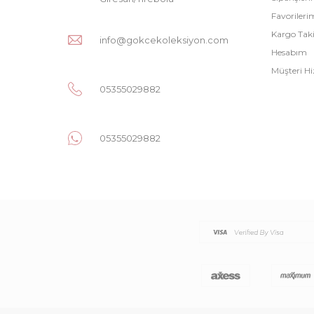
Favorileri
Kargo Tak
info@gokcekoleksiyon.com
Hesabım
Müşteri Hi
05355029882
05355029882