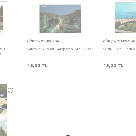
Sepete
Sepete
rşılaştır
Karşılaştır
GÖKÇEKOLEKSIYON
GÖKÇEKOLEKSIYON
Ekle
Ekle
tik
Giresun & Tokat Kartpostal KRT7902
Ordu - Yeni Park 
0
45,00
TL
45,00
TL