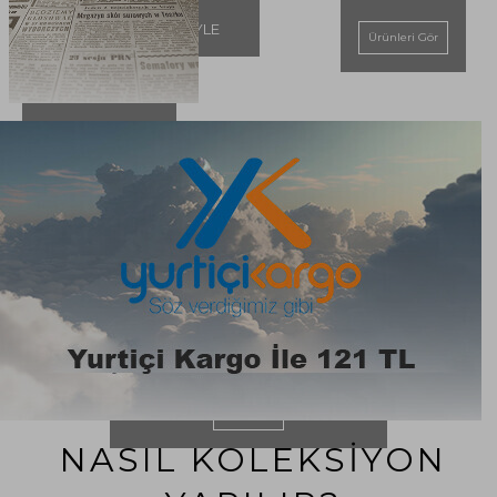
KUTUSU
SEÇENEĞİYLE
Ürünleri Gör
DÖNEMİNE
AİT
GAZETELER
Ürünleri Gör
BİZİMLE SATIN
Detaylı bilgi için tıklayınız
Ayrıntılar
NASIL KOLEKSİYON