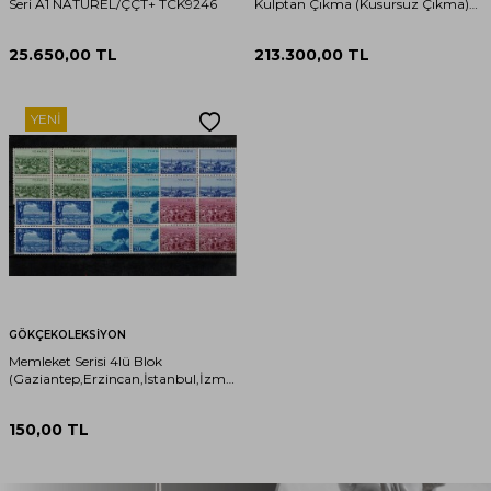
Seri A1 NATUREL/ÇÇT+ TCK9246
Kulptan Çıkma (Kusursuz Çıkma)
#2844
25.650,00
TL
213.300,00
TL
YENI
GÖKÇEKOLEKSIYON
Memleket Serisi 4lü Blok
(Gaziantep,Erzincan,İstanbul,İzmir,Giresun,Isparta)
PPT2061
150,00
TL