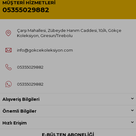
MÜŞTERI HIZMETLERI
05355029882
Çarşı Mahallesi, Zübeyde Hanım Caddesi, 10/A, Gökçe
Koleksiyon, Giresun/Tirebolu
info@gokcekoleksiyon.com
05355029882
05355029882
Alışveriş Bilgileri
Önemli Bilgiler
Hızlı Erişim
E-BÜLTEN ABONELIĞI