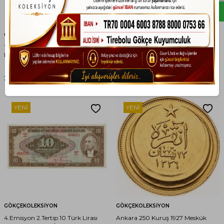
GÖKÇEKOLEKSIYON
GÖKÇEKOLEKSIYON
1946 Süleymaniye Camisi Gümüş
2.Emisyon 1. Tertip 2½ Türk Lirası
Madalyon *Türkiye Anıtlar Derneği*
Seri B1 NATUREL/ÇTT+ TCK9331
MVM1190
20.500,00
TL
8.700,00
TL
YENI
YENI
GÖKÇEKOLEKSIYON
GÖKÇEKOLEKSIYON
4.Emisyon 2.Tertip 10 Türk Lirası
Ankara 250 Kuruş 1927 Meskük