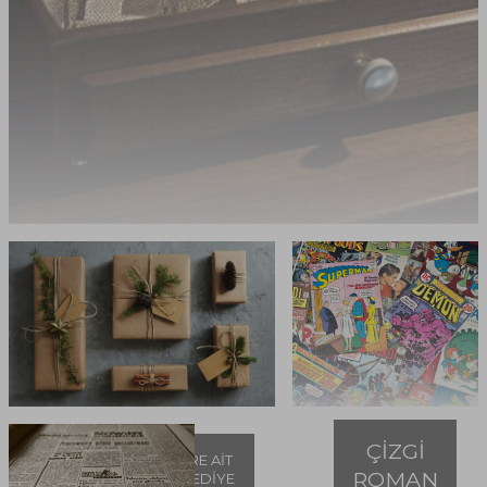
ÇİZGİ
ÖZEL GÜNLERE AİT
ROMAN
GAZETELER HEDİYE