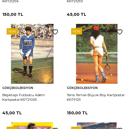
KRT21296
KRT21293
150,00
TL
45,00
TL
YENI
YENI
GÖKÇEKOLEKSIYON
GÖKÇEKOLEKSIYON
Beşiktaşlı Futbolcu Adem
Tenis Temalı Büyük Boy Kartpostal
Kartpostal KRT21053
KRT9129
45,00
TL
150,00
TL