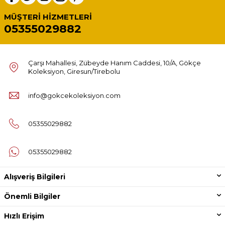
MÜŞTERI HIZMETLERI
05355029882
Çarşı Mahallesi, Zübeyde Hanım Caddesi, 10/A, Gökçe
Koleksiyon, Giresun/Tirebolu
info@gokcekoleksiyon.com
05355029882
05355029882
Alışveriş Bilgileri
Önemli Bilgiler
Hızlı Erişim