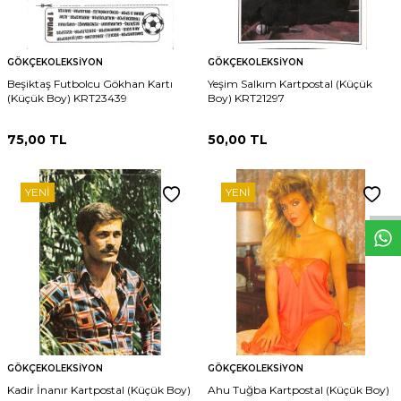
GÖKÇEKOLEKSIYON
GÖKÇEKOLEKSIYON
Beşiktaş Futbolcu Gökhan Kartı
Yeşim Salkım Kartpostal (Küçük
(Küçük Boy) KRT23439
Boy) KRT21297
75,00
TL
50,00
TL
W
h
t
s
p
p
D
e
s
e
H
a
t
t
YENI
YENI
GÖKÇEKOLEKSIYON
GÖKÇEKOLEKSIYON
Kadir İnanır Kartpostal (Küçük Boy)
Ahu Tuğba Kartpostal (Küçük Boy)