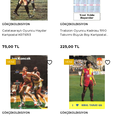
GÖKÇEKOLEKSIYON
GÖKÇEKOLEKSIYON
Galatasaraylı Oyuncu Haydar
Trabzon Oyuncu Kadrosu 1990
Kartpostal KRT6193
Takvimi Büyük Boy Kartpostal
KRT5454
75,00
TL
225,00
TL
YENI
YENI
GÖKÇEKOLEKSIYON
GÖKÇEKOLEKSIYON