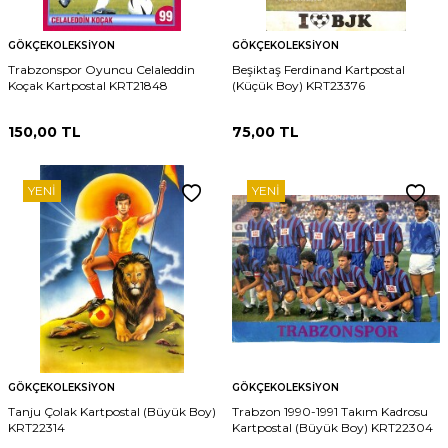
GÖKÇEKOLEKSIYON
GÖKÇEKOLEKSIYON
Trabzonspor Oyuncu Celaleddin
Beşiktaş Ferdinand Kartpostal
Koçak Kartpostal KRT21848
(Küçük Boy) KRT23376
150,00
TL
75,00
TL
YENI
YENI
GÖKÇEKOLEKSIYON
GÖKÇEKOLEKSIYON
Tanju Çolak Kartpostal (Büyük Boy)
Trabzon 1990-1991 Takım Kadrosu
KRT22314
Kartpostal (Büyük Boy) KRT22304