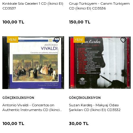
Kırıkkale Sıla Geceleri 1 CD (İkinci El)
Grup Türküyem - Canım Türkiyem
CD3537
CD (İkinci El) CD3536
100,00
TL
150,00
TL
YENI
YENI
GÖKÇEKOLEKSIYON
GÖKÇEKOLEKSIYON
Antonio Vivaldi - Concertos on
Suzan Kardeş - Makyaj Odası
Authentic İnstruments CD (İkinci
Şarkıları CD (İkinci El) CD3532
El) CD3533
100,00
TL
30,00
TL