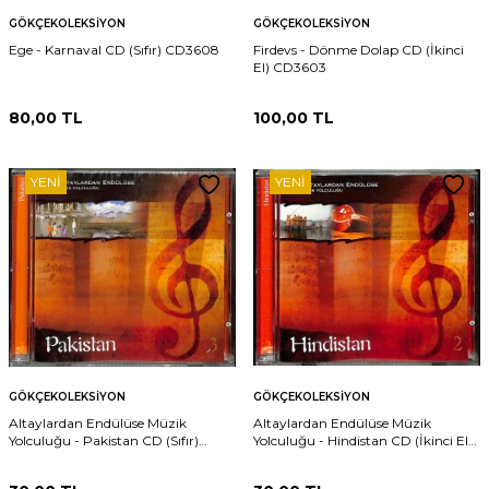
GÖKÇEKOLEKSIYON
GÖKÇEKOLEKSIYON
Ege - Karnaval CD (Sıfır) CD3608
Firdevs - Dönme Dolap CD (İkinci
El) CD3603
80,00
TL
100,00
TL
YENI
YENI
GÖKÇEKOLEKSIYON
GÖKÇEKOLEKSIYON
Altaylardan Endülüse Müzik
Altaylardan Endülüse Müzik
Yolculuğu - Pakistan CD (Sıfır)
Yolculuğu - Hindistan CD (İkinci El)
CD3601
CD3600