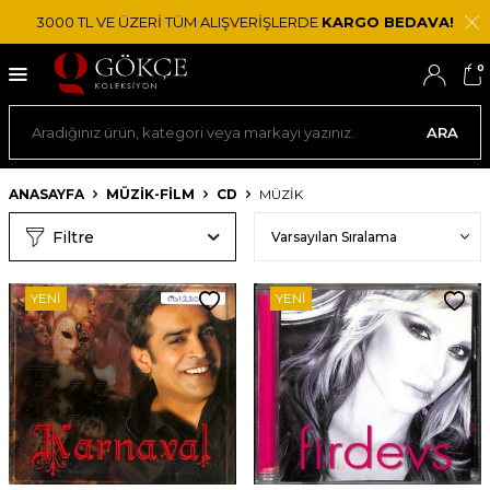
3000 TL VE ÜZERİ TÜM ALIŞVERİŞLERDE
KARGO BEDAVA!
0
ARA
ANASAYFA
MÜZİK-FİLM
CD
MÜZIK
Filtre
YENI
YENI