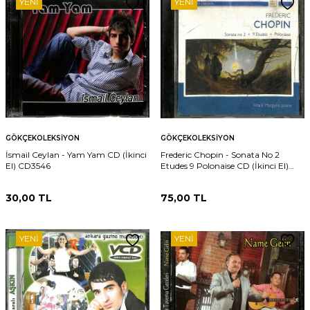
YENI
YENI
GÖKÇEKOLEKSIYON
GÖKÇEKOLEKSIYON
İsmail Ceylan - Yam Yam CD (İkinci
Frederic Chopin - Sonata No 2
El) CD3546
Etudes 9 Polonaise CD (İkinci El)
CD3542
30,00
TL
75,00
TL
YENI
YENI