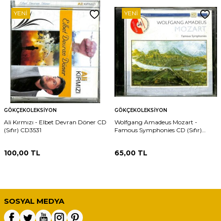
YENI
YENI
GÖKÇEKOLEKSIYON
GÖKÇEKOLEKSIYON
Ali Kırmızı - Elbet Devran Döner CD
Wolfgang Amadeus Mozart -
(Sıfır) CD3531
Famous Symphonies CD (Sıfır)
CD3530
100,00
TL
65,00
TL
SOSYAL MEDYA