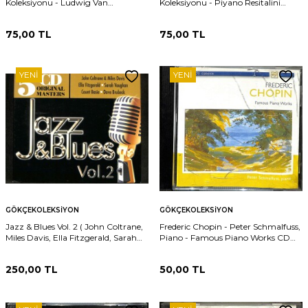
Koleksiyonu - Ludwig Van
Koleksiyonu - Piyano Resitalini
Beethovenin Hocası CD (İkinci El)
Yaratan Dahi CD (İkinci El) CD3552
CD3553
75,00
TL
75,00
TL
YENI
YENI
GÖKÇEKOLEKSIYON
GÖKÇEKOLEKSIYON
Jazz & Blues Vol. 2 ( John Coltrane,
Frederic Chopin - Peter Schmalfuss,
Miles Davis, Ella Fitzgerald, Sarah
Piano - Famous Piano Works CD
Vaughan, Count Basie, Dave
(İkinci El) CD3550
Brubeck CD (İkinci El) CD3551
250,00
TL
50,00
TL