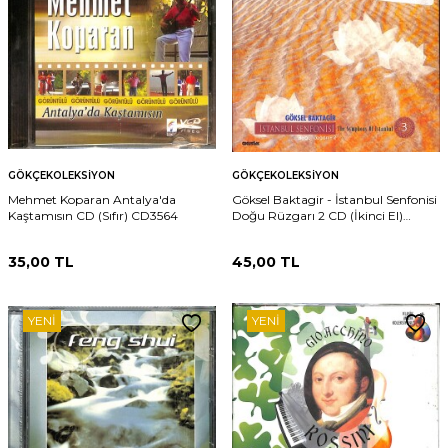
GÖKÇEKOLEKSIYON
GÖKÇEKOLEKSIYON
Mehmet Koparan Antalya'da
Göksel Baktagir - İstanbul Senfonisi
Kaştamısın CD (Sıfır) CD3564
Doğu Rüzgarı 2 CD (İkinci El)
CD3562
35,00
TL
45,00
TL
YENI
YENI