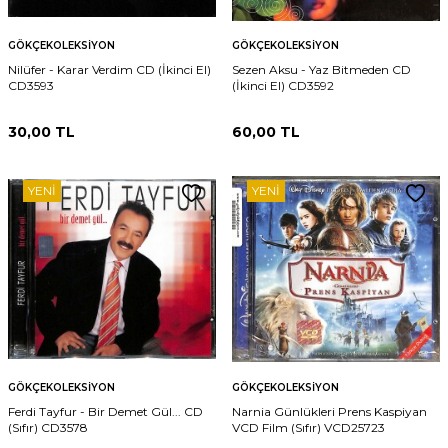
GÖKÇEKOLEKSIYON
GÖKÇEKOLEKSIYON
Nilüfer - Karar Verdim CD (İkinci El)
Sezen Aksu - Yaz Bitmeden CD
CD3593
(İkinci El) CD3592
30,00
TL
60,00
TL
YENI
YENI
GÖKÇEKOLEKSIYON
GÖKÇEKOLEKSIYON
Ferdi Tayfur - Bir Demet Gül... CD
Narnia Günlükleri Prens Kaspiyan
(Sıfır) CD3578
VCD Film (Sıfır) VCD25723