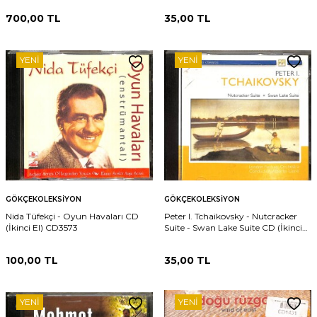
700,00
TL
35,00
TL
YENI
YENI
GÖKÇEKOLEKSIYON
GÖKÇEKOLEKSIYON
Nida Tüfekçi - Oyun Havaları CD
Peter I. Tchaikovsky - Nutcracker
(İkinci El) CD3573
Suite - Swan Lake Suite CD (İkinci
El) CD3565
100,00
TL
35,00
TL
YENI
YENI