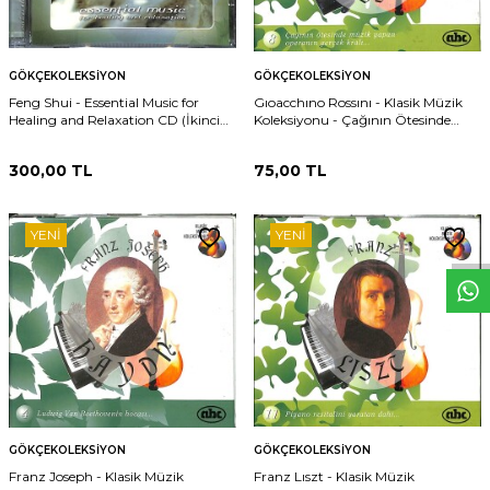
GÖKÇEKOLEKSIYON
GÖKÇEKOLEKSIYON
Feng Shui - Essential Music for
Gıoacchıno Rossını - Klasik Müzik
Healing and Relaxation CD (İkinci
Koleksiyonu - Çağının Ötesinde
El) CD3557
Müzik Yapan Operananın Gerçek
Kralı CD3554
300,00
TL
75,00
TL
W
h
t
s
p
p
D
e
s
e
H
a
t
t
YENI
YENI
GÖKÇEKOLEKSIYON
GÖKÇEKOLEKSIYON
Franz Joseph - Klasik Müzik
Franz Lıszt - Klasik Müzik