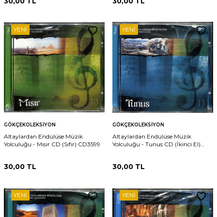
30,00
TL
30,00
TL
YENI
YENI
GÖKÇEKOLEKSIYON
GÖKÇEKOLEKSIYON
Altaylardan Endülüse Müzik
Altaylardan Endülüse Müzik
Yolculuğu - Mısır CD (Sıfır) CD3599
Yolculuğu - Tunus CD (İkinci El)
CD3597
30,00
TL
30,00
TL
YENI
YENI