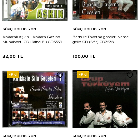
GÖKÇEKOLEKSIYON
GÖKÇEKOLEKSIYON
Ankaralı Aşkın - Ankara Gazino
Barış ile Taverna geceleri Name
Muhabbeti CD (İkinci El) CD3539
gelin CD (Sıfır) CD3538
32,00
TL
100,00
TL
YENI
YENI
GÖKÇEKOLEKSIYON
GÖKÇEKOLEKSIYON