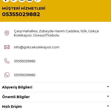
MÜŞTERI HIZMETLERI
05355029882
Çarşı Mahallesi, Zübeyde Hanım Caddesi, 10/A, Gökçe
Koleksiyon, Giresun/Tirebolu
info@gokcekoleksiyon.com
05355029882
05355029882
Alışveriş Bilgileri
Önemli Bilgiler
Hızlı Erişim