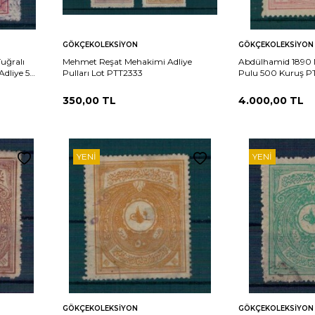
Sepete
Sepete
rşılaştır
Karşılaştır
GÖKÇEKOLEKSIYON
GÖKÇEKOLEKSIYON
Ekle
Ekle
uğralı
Mehmet Reşat Mehakimi Adliye
Abdülhamid 1890 
Adliye 5
Pulları Lot PTT2333
Pulu 500 Kuruş P
350,00
TL
4.000,00
TL
YENI
YENI
Sepete
Sepete
rşılaştır
Karşılaştır
GÖKÇEKOLEKSIYON
GÖKÇEKOLEKSIYON
Ekle
Ekle