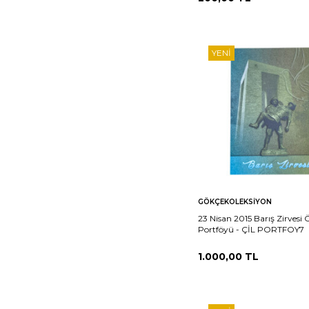
YENI
Sepete
Ka
GÖKÇEKOLEKSIYON
Ekle
23 Nisan 2015 Barış Zirvesi 
Portföyü - ÇİL PORTFOY7
1.000,00
TL