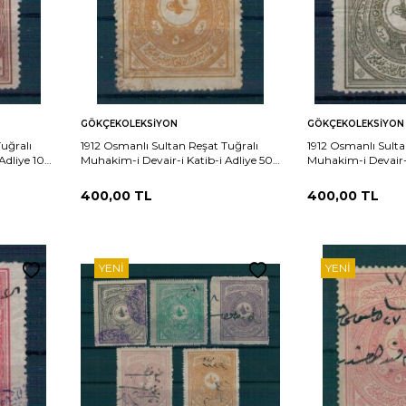
Sepete
Sepete
rşılaştır
Karşılaştır
GÖKÇEKOLEKSIYON
GÖKÇEKOLEKSIYON
Ekle
Ekle
uğralı
1912 Osmanlı Sultan Reşat Tuğralı
1912 Osmanlı Sulta
Adliye 100
Muhakim-i Devair-i Katib-i Adliye 50
Muhakim-i Devair-i
Kuruş PTT2338
Katib-i Adliye 20
400,00
TL
400,00
TL
YENI
YENI