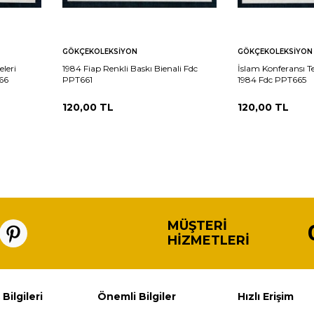
Sepete
Sepete
rşılaştır
Karşılaştır
GÖKÇEKOLEKSIYON
GÖKÇEKOLEKSIYON
Ekle
Ekle
leri
1984 Fiap Renkli Baskı Bienali Fdc
İslam Konferansı Te
66
PPT661
1984 Fdc PPT665
120,00
TL
120,00
TL
MÜŞTERI
HIZMETLERI
 Bilgileri
Önemli Bilgiler
Hızlı Erişim