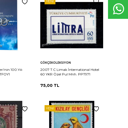
YENI
Sepete
Karşılaştır
Karşılaştır
GÖKÇEKOLEKSIYON
Ekle
i'nin 100.Yılı
2007 T.C Limak İnternational Hotel
RTFOY1
60 YKR Özel Pul Mnh. PPT971
75,00
TL
YENI