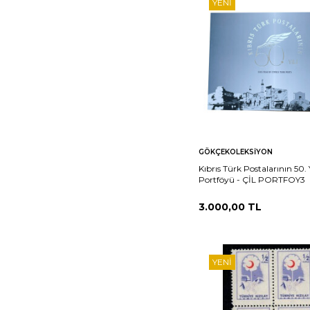
YENI
Sepete
Ka
GÖKÇEKOLEKSIYON
Ekle
Kıbrıs Türk Postalarının 50. 
Portföyü - ÇİL PORTFOY3
3.000,00
TL
YENI