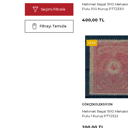
Mehmet Reşat 1910 Mehakim
Pulu 100 Kuruş PTT2330
Seçimi Filtrele
400,00
TL
Filtreyi Temizle
YENI
Sepete
Ka
GÖKÇEKOLEKSIYON
Ekle
Mehmet Reşat 1910 Mehakim
Pulu 1 Kuruş PTT2322
200,00
TL