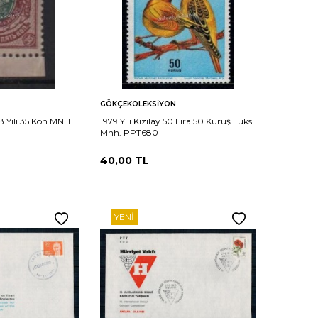
Sepete
Karşılaştır
Karşılaştır
GÖKÇEKOLEKSIYON
Ekle
8 Yılı 35 Kon MNH
1979 Yılı Kızılay 50 Lira 50 Kuruş Lüks
Mnh. PPT680
40,00
TL
YENI