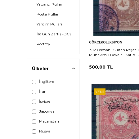
Yabancı Pullar
Posta Pulları
Yardım Pulları
İlk Gün Zarfı (FDC)
Sepete
Ka
GÖKÇEKOLEKSIYON
Portföy
Ekle
1912 Osmanlı Sultan Reşat T
Muhakim-i Devair-i Katib-i 
Kuruş PTT2339
500,00
TL
Ülkeler
İngiltere
İran
YENI
İsviçre
Japonya
Macaristan
Rusya