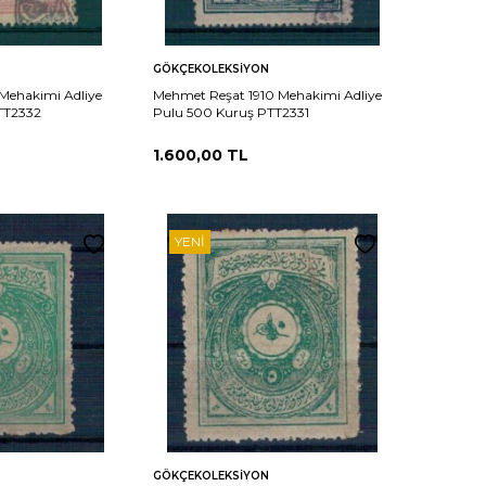
Sepete
Karşılaştır
Karşılaştır
GÖKÇEKOLEKSIYON
Ekle
Mehakimi Adliye
Mehmet Reşat 1910 Mehakimi Adliye
TT2332
Pulu 500 Kuruş PTT2331
1.600,00
TL
YENI
Sepete
Karşılaştır
Karşılaştır
GÖKÇEKOLEKSIYON
Ekle