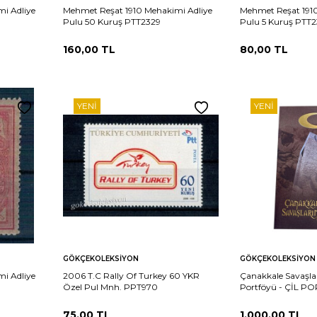
i Adliye
Mehmet Reşat 1910 Mehakimi Adliye
Mehmet Reşat 1910
Pulu 50 Kuruş PTT2329
Pulu 5 Kuruş PTT
160,00
TL
80,00
TL
YENI
YENI
Sepete
Sepete
rşılaştır
Karşılaştır
GÖKÇEKOLEKSIYON
GÖKÇEKOLEKSIYON
Ekle
Ekle
i Adliye
2006 T.C Rally Of Turkey 60 YKR
Çanakkale Savaşlar
Özel Pul Mnh. PPT970
Portföyü - ÇİL P
75,00
TL
1.000,00
TL