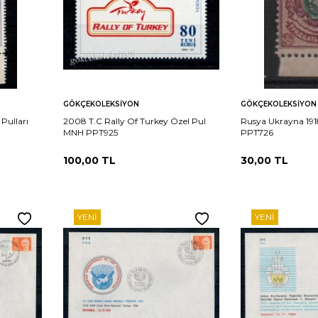
Sepete
Sepete
rşılaştır
Karşılaştır
GÖKÇEKOLEKSIYON
GÖKÇEKOLEKSIYON
Ekle
Ekle
 Pulları
2008 T.C Rally Of Turkey Özel Pul
Rusya Ukrayna 191
MNH PPT925
PPT726
100,00
TL
30,00
TL
YENI
YENI