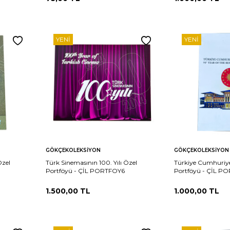
YENI
YENI
Sepete
Sepete
rşılaştır
Karşılaştır
GÖKÇEKOLEKSIYON
GÖKÇEKOLEKSIYON
Ekle
Ekle
Özel
Türk Sinemasının 100. Yılı Özel
Türkiye Cumhuriyeti
Portföyü - ÇİL PORTFOY6
Portföyü - ÇİL P
1.500,00
TL
1.000,00
TL