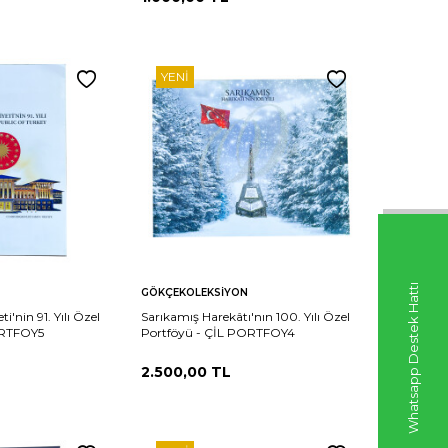
YENI
Sepete
Whatsapp Destek Hattı
Karşılaştır
Karşılaştır
GÖKÇEKOLEKSIYON
Ekle
'nin 91. Yılı Özel
Sarıkamış Harekâtı'nın 100. Yılı Özel
ORTFOY5
Portföyü - ÇİL PORTFOY4
2.500,00
TL