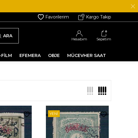
Favorilerim
Kargo Takip
0
ARA
Hesabım
Sepetim
-FİLM
EFEMERA
OBJE
MÜCEVHER SAAT
YENI