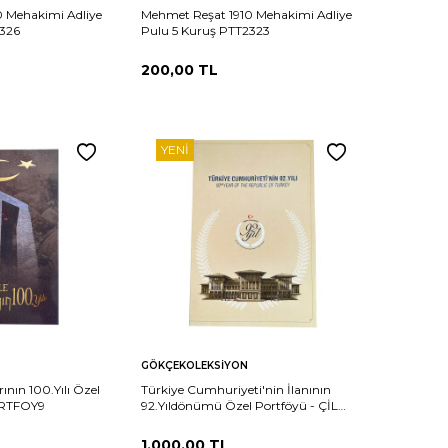
 Mehakimi Adliye
Mehmet Reşat 1910 Mehakimi Adliye
2326
Pulu 5 Kuruş PTT2323
200,00
TL
YENI
Sepete
Karşılaştır
Karşılaştır
GÖKÇEKOLEKSIYON
Ekle
ının 100.Yılı Özel
Türkiye Cumhuriyeti'nin İlanının
ORTFOY9
92.Yıldönümü Özel Portföyü - ÇİL
PORTFOY8
1.000,00
TL