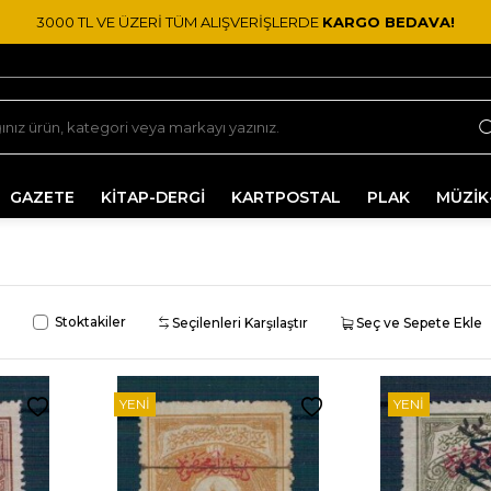
3000 TL VE ÜZERİ TÜM ALIŞVERİŞLERDE
KARGO BEDAVA!
GAZETE
KİTAP-DERGİ
KARTPOSTAL
PLAK
MÜZİK
Stoktakiler
Seçilenleri Karşılaştır
Seç ve Sepete Ekle
YENI
YENI