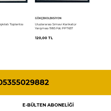
Sepete
Karşılaştır
Karşılaştır
GÖKÇEKOLEKSIYON
Ekle
şkilatı Toplantısı
Uluslararası Simavi Karikatür
Yarışması 1985 Fdc PPT657
120,00
TL
05355029882
E-BÜLTEN ABONELIĞI