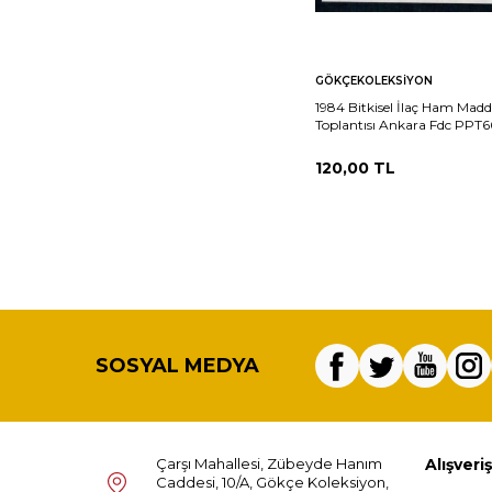
Sepete
Ka
GÖKÇEKOLEKSIYON
Ekle
1984 Bitkisel İlaç Ham Madde
Toplantısı Ankara Fdc PPT6
120,00
TL
SOSYAL MEDYA
Çarşı Mahallesi, Zübeyde Hanım
Alışveriş
Caddesi, 10/A, Gökçe Koleksiyon,