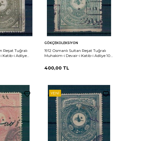
Sepete
Karşılaştır
Karşılaştır
GÖKÇEKOLEKSIYON
Ekle
n Reşat Tuğralı
1912 Osmanlı Sultan Reşat Tuğralı
 Katib-i Adliye
Muhakim-i Devair-i Katib-i Adliye 10
 Kuruş PTT2337
Kuruş PTT2336
400,00
TL
YENI