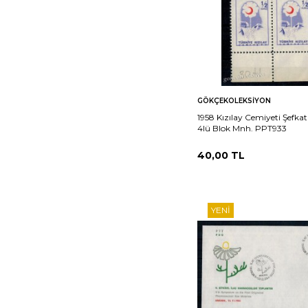
Sepete
Ka
GÖKÇEKOLEKSIYON
Ekle
1958 Kızılay Cemiyeti Şefkat
4lü Blok Mnh. PPT933
40,00
TL
YENI