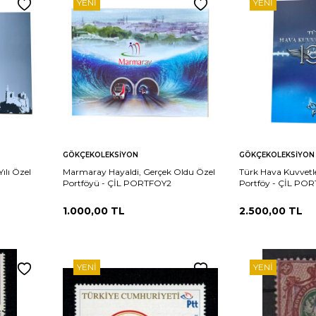
YENI
YENI
Sepete
Sepete
rşılaştır
Karşılaştır
GÖKÇEKOLEKSIYON
GÖKÇEKOLEKSIYON
Ekle
Ekle
Yılı Özel
Marmaray Hayaldi, Gerçek Oldu Özel
Türk Hava Kuvvetler
Portföyü - ÇİL PORTFOY2
Portföy - ÇİL PO
1.000,00
TL
2.500,00
TL
YENI
YENI