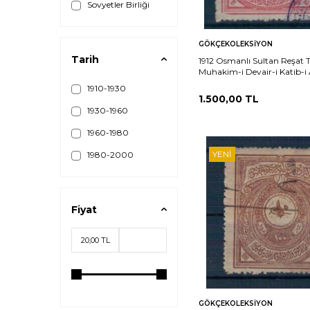
Sovyetler Birliği
Sepete
Ka
GÖKÇEKOLEKSIYON
Ekle
Tarih
1912 Osmanlı Sultan Reşat T
Muhakim-i Devair-i Katib-i 
Kuruş PTT2335
1910-1930
1.500,00
TL
1930-1960
1960-1980
YENI
1980-2000
Fiyat
Sepete
Ka
GÖKÇEKOLEKSIYON
Ekle