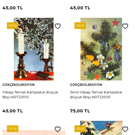
45,00
TL
45,00
TL
YENI
YENI
GÖKÇEKOLEKSIYON
GÖKÇEKOLEKSIYON
Yılbaşı Temalı Kartpostal (Küçük
Simli Yılbaşı Temalı Kartpostal
Boy) KRT22910
(Küçük Boy) KRT22909
45,00
TL
75,00
TL
YENI
YENI