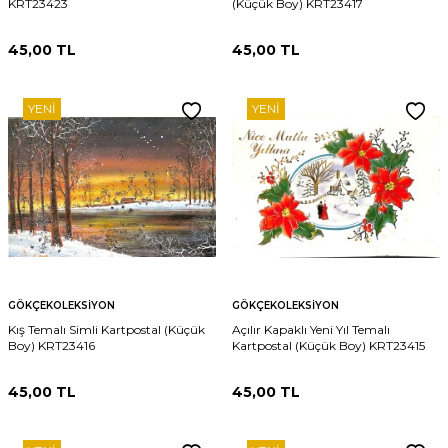
KRT23423
(Küçük Boy) KRT23417
45,00
TL
45,00
TL
YENI
YENI
GÖKÇEKOLEKSIYON
GÖKÇEKOLEKSIYON
Kış Temalı Simli Kartpostal (Küçük
Açılır Kapaklı Yeni Yıl Temalı
Boy) KRT23416
Kartpostal (Küçük Boy) KRT23415
45,00
TL
45,00
TL