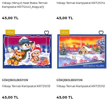
Yılbaşı (Yeniyıl) Noel Baba Temalı
Yılbaşı Temalı Kartpostal KRT21014
Kartpostal KRT12441_Kopya(1)
45,00
TL
45,00
TL
YENI
YENI
GÖKÇEKOLEKSIYON
GÖKÇEKOLEKSIYON
Yılbaşı Temalı Kartpostal KRT21013
Yılbaşı Temalı Kartpostal KRT21012
45,00
TL
45,00
TL