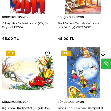
GÖKÇEKOLEKSIYON
GÖKÇEKOLEKSIYON
Yılbaşı Yeni Yıl Kartpostal (Küçük
Simli Yılbaşı Temalı Kartpostal
Boy) KRT21554
(Küçük Boy) KRT23430
45,00
TL
45,00
TL
W
h
t
s
p
p
D
e
s
e
H
a
t
t
YENI
YENI
GÖKÇEKOLEKSIYON
GÖKÇEKOLEKSIYON
Kış Temalı Kartpostal (Küçük Boy)
Yılbaşı Yeni Yıl Temalı Kartpostal