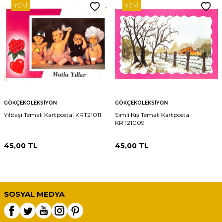
YENI
YENI
GÖKÇEKOLEKSIYON
GÖKÇEKOLEKSIYON
Yılbaşı Temalı Kartpostal KRT21011
Simli Kış Temalı Kartpostal
KRT21009
45,00
TL
45,00
TL
SOSYAL MEDYA