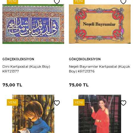
YENI
YENI
GÖKÇEKOLEKSIYON
GÖKÇEKOLEKSIYON
Dini Kartpostal (Küçük Boy)
Neşeli Bayramlar Kartpostal (Küçük
KRT21377
Boy) KRT21376
75,00
TL
75,00
TL
YENI
YENI