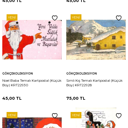
45,00
TL
45,00
TL
YENI
YENI
GÖKÇEKOLEKSIYON
GÖKÇEKOLEKSIYON
Noel Baba Temalı Kartpostal (Küçük
Simli Kış Temalı Kartpostal (Küçük
Boy) KRT22930
Boy) KRT22928
45,00
TL
75,00
TL
YENI
YENI