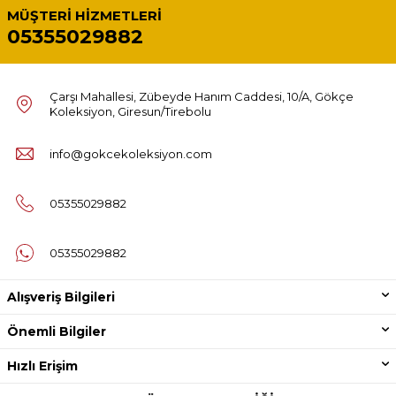
MÜŞTERI HIZMETLERI
05355029882
Çarşı Mahallesi, Zübeyde Hanım Caddesi, 10/A, Gökçe
Koleksiyon, Giresun/Tirebolu
info@gokcekoleksiyon.com
05355029882
05355029882
Alışveriş Bilgileri
Önemli Bilgiler
Hızlı Erişim