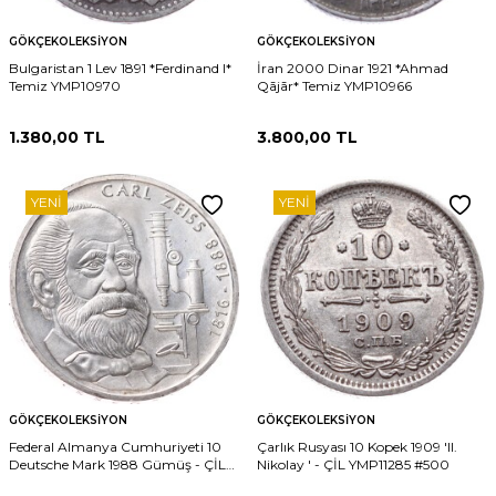
GÖKÇEKOLEKSIYON
GÖKÇEKOLEKSIYON
Bulgaristan 1 Lev 1891 *Ferdinand I*
İran 2000 Dinar 1921 *Ahmad
Temiz YMP10970
Qājār* Temiz YMP10966
1.380,00
TL
3.800,00
TL
YENI
YENI
GÖKÇEKOLEKSIYON
GÖKÇEKOLEKSIYON
Federal Almanya Cumhuriyeti 10
Çarlık Rusyası 10 Kopek 1909 'II.
Deutsche Mark 1988 Gümüş - ÇİL
Nikolay ' - ÇİL YMP11285 #500
YMP11286 #148