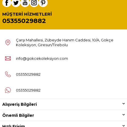
MÜŞTERI HIZMETLERI
05355029882
Çarşı Mahallesi, Zübeyde Hanım Caddesi, 10/A, Gökçe
Koleksiyon, Giresun/Tirebolu
info@gokcekoleksiyon.com
05355029882
05355029882
Alışveriş Bilgileri
Önemli Bilgiler
Hızlı Erişim