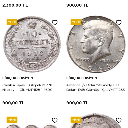
2.300,00
TL
900,00
TL
YENI
YENI
GÖKÇEKOLEKSIYON
GÖKÇEKOLEKSIYON
Çarlık Rusyası 10 Kopek 1913 'II.
America 1/2 Dolar *Kennedy Half
Nikolay ' - ÇİL YMP11284 #500
Dolar* 1968 Gümüş - ÇİL YMP11283
900,00
TL
900,00
TL
YENI
YENI