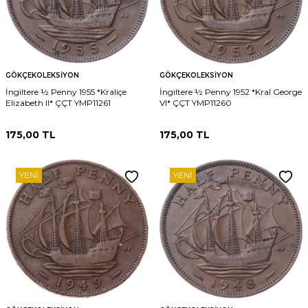
GÖKÇEKOLEKSIYON
GÖKÇEKOLEKSIYON
İngiltere ½ Penny 1955 *Kraliçe
İngiltere ½ Penny 1952 *Kral George
Elizabeth II* ÇÇT YMP11261
VI* ÇÇT YMP11260
175,00
TL
175,00
TL
YENI
YENI