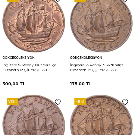
GÖKÇEKOLEKSIYON
GÖKÇEKOLEKSIYON
İngiltere ½ Penny 1967 *Kraliçe
İngiltere ½ Penny 1966 *Kraliçe
Elizabeth II* ÇİL YMP11271
Elizabeth II* ÇÇT YMP11270
300,00
TL
175,00
TL
YENI
YENI