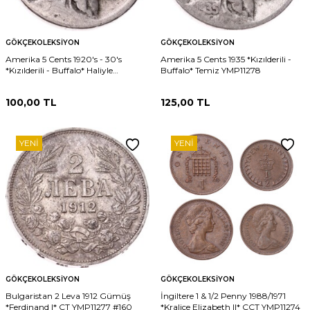
GÖKÇEKOLEKSIYON
GÖKÇEKOLEKSIYON
Amerika 5 Cents 1920's - 30's
Amerika 5 Cents 1935 *Kızılderili -
*Kızılderili - Buffalo* Haliyle
Buffalo* Temiz YMP11278
YMP11279
100,00
TL
125,00
TL
YENI
YENI
GÖKÇEKOLEKSIYON
GÖKÇEKOLEKSIYON
Bulgaristan 2 Leva 1912 Gümüş
İngiltere 1 & 1/2 Penny 1988/1971
*Ferdinand I* ÇT YMP11277 #160
*Kraliçe Elizabeth II* ÇÇT YMP11274