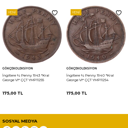
YENI
YENI
GÖKÇEKOLEKSIYON
GÖKÇEKOLEKSIYON
İngiltere ½ Penny 1943 *Kral
İngiltere ½ Penny 1940 *Kral
George VI* ÇÇT YMP11255
George VI* ÇÇT YMP11254
175,00
TL
175,00
TL
SOSYAL MEDYA