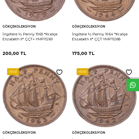
GÖKÇEKOLEKSIYON
GÖKÇEKOLEKSIYON
İngiltere ½ Penny 1965 *Kraliçe
İngiltere ½ Penny 1964 *Kraliçe
Elizabeth II* ÇÇT+ YMP11269
Elizabeth II* ÇÇT YMP11268
200,00
TL
175,00
TL
W
h
t
s
p
p
D
e
s
e
H
a
t
t
YENI
YENI
GÖKÇEKOLEKSIYON
GÖKÇEKOLEKSIYON