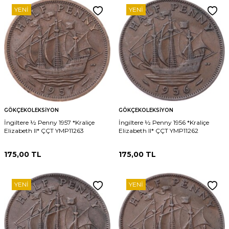
YENI
YENI
GÖKÇEKOLEKSIYON
GÖKÇEKOLEKSIYON
İngiltere ½ Penny 1957 *Kraliçe
İngiltere ½ Penny 1956 *Kraliçe
Elizabeth II* ÇÇT YMP11263
Elizabeth II* ÇÇT YMP11262
175,00
TL
175,00
TL
YENI
YENI