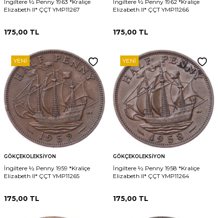
İngiltere ½ Penny 1963 *Kraliçe
İngiltere ½ Penny 1962 *Kraliçe
Elizabeth II* ÇÇT YMP11267
Elizabeth II* ÇÇT YMP11266
175,00
TL
175,00
TL
YENI
YENI
GÖKÇEKOLEKSIYON
GÖKÇEKOLEKSIYON
İngiltere ½ Penny 1959 *Kraliçe
İngiltere ½ Penny 1958 *Kraliçe
Elizabeth II* ÇÇT YMP11265
Elizabeth II* ÇÇT YMP11264
175,00
TL
175,00
TL