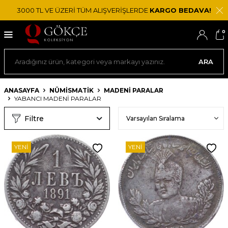
3000 TL VE ÜZERİ TÜM ALIŞVERİŞLERDE
KARGO BEDAVA!
0
ARA
ANASAYFA
NÜMİSMATİK
MADENI PARALAR
YABANCI MADENI PARALAR
Filtre
YENI
YENI