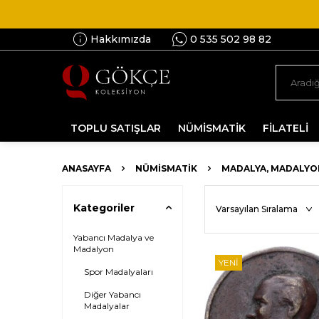
Hakkımızda
0 535 502 98 82
TOPLU SATIŞLAR
NÜMİSMATİK
FİLATELİ
ANASAYFA
NÜMİSMATİK
MADALYA, MADALYO
Kategoriler
Yabancı Madalya ve
Madalyon
YENI
Spor Madalyaları
Diğer Yabancı
Madalyalar