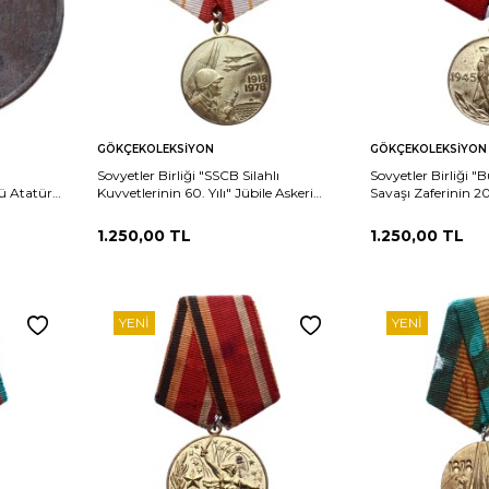
Sepete
Sepete
rşılaştır
Karşılaştır
GÖKÇEKOLEKSIYON
GÖKÇEKOLEKSIYON
Ekle
Ekle
Sovyetler Birliği "SSCB Silahlı
Sovyetler Birliği "
ü Atatürk
Kuvvetlerinin 60. Yılı" Jübile Askeri
Savaşı Zaferinin 20.
Madalyası - 1978 *SERTİFİKALI*
Madalyası - 1965 *
MVM2225
MVM2224
1.250,00
TL
1.250,00
TL
YENI
YENI