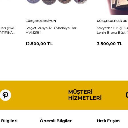
Sepete
Sepete
rşılaştır
Karşılaştır
GÖKÇEKOLEKSIYON
GÖKÇEKOLEKSIYON
Ekle
Ekle
arı (1945
Sovyet Rusya 4'lü Madalya Barı
Sovyetler Birliği K
RTİFİKALI
MVM2184
Lenin Bronz Büst 
MVM2183
12.500,00
TL
3.500,00
TL
MÜŞTERI
HIZMETLERI
 Bilgileri
Önemli Bilgiler
Hızlı Erişim