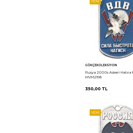
YENI
Sepete
Ka
GÖKÇEKOLEKSIYON
Ekle
Rusya 2000s Askeri Hatıra
MVM2198
350,00
TL
YENI