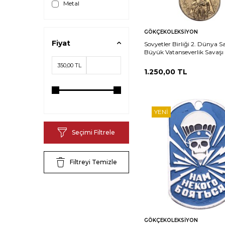
Metal
Sepete
Ka
GÖKÇEKOLEKSIYON
Ekle
Fiyat
Sovyetler Birliği 2. Dünya S
Büyük Vatanseverlik Savaşı 
Zafer Madalyası *SERTİFİKA
MVM2222
1.250,00
TL
YENI
Seçimi Filtrele
Filtreyi Temizle
Sepete
Ka
GÖKÇEKOLEKSIYON
Ekle