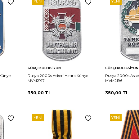
YENI
YENI
Sepete
Sepete
rşılaştır
Karşılaştır
GÖKÇEKOLEKSIYON
GÖKÇEKOLEKSIYON
Ekle
Ekle
 Künye
Rusya 2000s Askeri Hatıra Künye
Rusya 2000s Asker
MVM2197
MVM2196
350,00
TL
350,00
TL
YENI
YENI