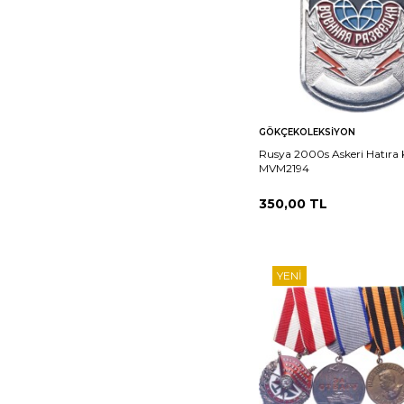
Sepete
Ka
GÖKÇEKOLEKSIYON
Ekle
Rusya 2000s Askeri Hatıra
MVM2194
350,00
TL
YENI