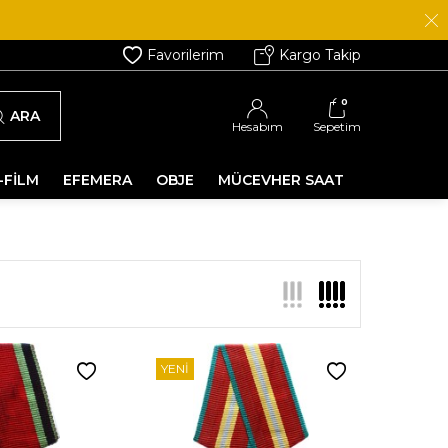
Favorilerim
Kargo Takip
0
ARA
Hesabım
Sepetim
-FİLM
EFEMERA
OBJE
MÜCEVHER SAAT
YENI