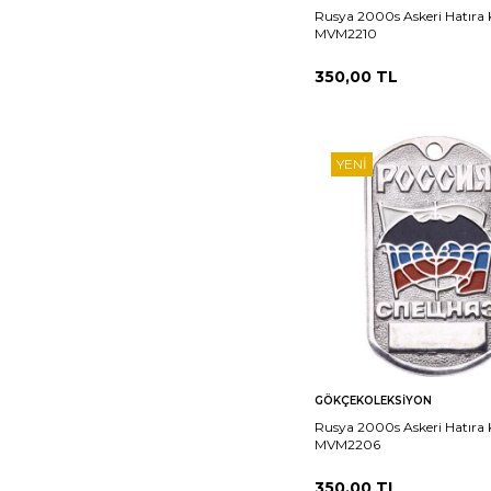
Rusya 2000s Askeri Hatıra
MVM2210
350,00
TL
YENI
Sepete
Ka
GÖKÇEKOLEKSIYON
Ekle
Rusya 2000s Askeri Hatıra
MVM2206
350,00
TL