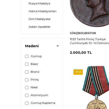
Rusya Madalya
Hatıra Madalyonları
Dini Madalyalar
Askeri Apoletler
Sepete
Ka
GÖKÇEKOLEKSIYON
Ekle
1933 Tarihli Pirinç Türkiye
Cumhuriyeti 10. Yıl Dönüm
Madeni
Temalı Madalyon MVM2226
2.000,00
TL
Gümüş
Bakır
Bronz
YENI
Pirinç
Nikel
Alüminyum
Gümüş Kaplama