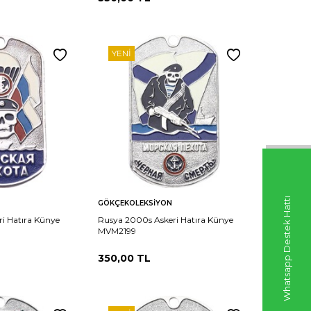
YENI
Sepete
Whatsapp Destek Hattı
Karşılaştır
Karşılaştır
GÖKÇEKOLEKSIYON
Ekle
i Hatıra Künye
Rusya 2000s Askeri Hatıra Künye
MVM2199
350,00
TL