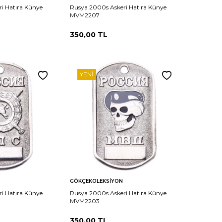
i Hatıra Künye
Rusya 2000s Askeri Hatıra Künye
MVM2207
350,00
TL
YENI
Sepete
Karşılaştır
Karşılaştır
GÖKÇEKOLEKSIYON
Ekle
i Hatıra Künye
Rusya 2000s Askeri Hatıra Künye
MVM2203
350,00
TL