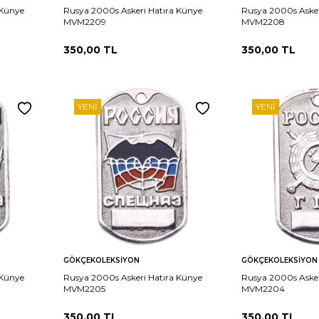
 Künye
Rusya 2000s Askeri Hatıra Künye
Rusya 2000s Asker
MVM2209
MVM2208
350,00
TL
350,00
TL
YENI
YENI
Sepete
Sepete
rşılaştır
Karşılaştır
GÖKÇEKOLEKSIYON
GÖKÇEKOLEKSIYON
Ekle
Ekle
 Künye
Rusya 2000s Askeri Hatıra Künye
Rusya 2000s Asker
MVM2205
MVM2204
350,00
TL
350,00
TL