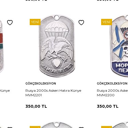
YENI
YENI
Sepete
Sepete
rşılaştır
Karşılaştır
GÖKÇEKOLEKSIYON
GÖKÇEKOLEKSIYON
Ekle
Ekle
 Künye
Rusya 2000s Askeri Hatıra Künye
Rusya 2000s Asker
MVM2201
MVM2200
350,00
TL
350,00
TL