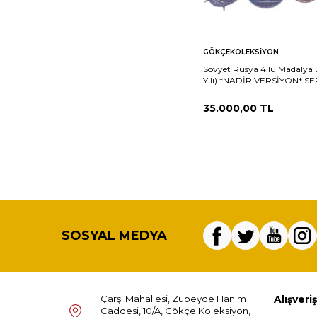
Sepete
Ka
GÖKÇEKOLEKSIYON
Ekle
Sovyet Rusya 4'lü Madalya B
Yılı) *NADİR VERSİYON* SE
MVM2185
35.000,00
TL
SOSYAL MEDYA
Çarşı Mahallesi, Zübeyde Hanım
Alışveriş
Caddesi, 10/A, Gökçe Koleksiyon,