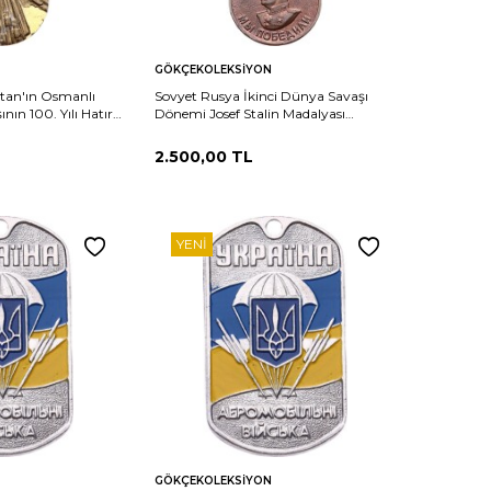
Sepete
Karşılaştır
Karşılaştır
GÖKÇEKOLEKSIYON
Ekle
stan'ın Osmanlı
Sovyet Rusya İkinci Dünya Savaşı
ının 100. Yılı Hatıra
Dönemi Josef Stalin Madalyası
20
MVM2219
2.500,00
TL
YENI
Sepete
Karşılaştır
Karşılaştır
GÖKÇEKOLEKSIYON
Ekle