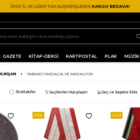
3000 TL VE ÜZERİ TÜM ALIŞVERİŞLERDE
KARGO BEDAVA!
GAZETE
KİTAP-DERGİ
KARTPOSTAL
PLAK
MÜZİK
N,NIŞAN
YABANCI MADALYA VE MADALYON
Stoktakiler
Seçilenleri Karşılaştır
Seç ve Sepete Ekle
YENI
YENI