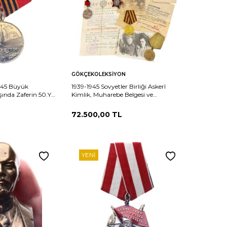
Sepete
Karşılaştır
Karşılaştır
GÖKÇEKOLEKSIYON
Ekle
-45 Büyük
1939-1945 Sovyetler Birliği Askerî
ında Zaferin 50.Yılı
Kimlik, Muharebe Belgesi ve
/ÇİL MVM2189
Madalyaları Eksiksiz Tarihî Koleksiyon
Lotu MVM2186
72.500,00
TL
YENI