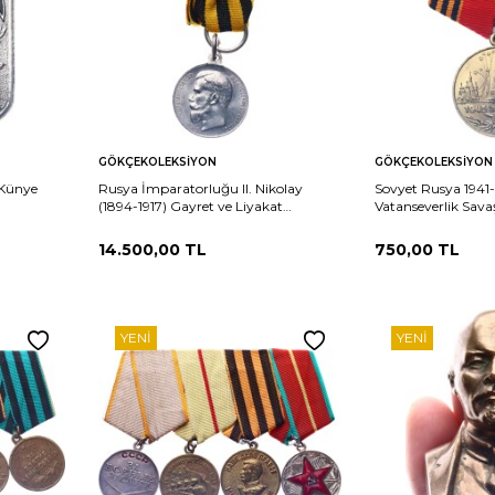
Sepete
Sepete
rşılaştır
Karşılaştır
GÖKÇEKOLEKSIYON
GÖKÇEKOLEKSIYON
Ekle
Ekle
 Künye
Rusya İmparatorluğu II. Nikolay
Sovyet Rusya 1941
(1894-1917) Gayret ve Liyakat
Vatanseverlik Savaş
Madalyası ÇİL MVM2190 #390
Jübile Madalyası 
14.500,00
TL
750,00
TL
YENI
YENI