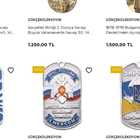
Sepete
Sepete
rşılaştır
Karşılaştır
GÖKÇEKOLEKSIYON
GÖKÇEKOLEKSIYON
Ekle
Ekle
avaşı
Sovyetler Birliği 2. Dünya Savaşı
1878-1978 Bulgari
40. Yıl
Büyük Vatanseverlik Savaşı 30. Yıl
Devleti'nden Ayrılış
LI*
Zafer Madalyası *SERTİFİKALI*
Madalyası MVM22
MVM2221
1.250,00
TL
1.500,00
TL
YENI
YENI
Sepete
Sepete
rşılaştır
Karşılaştır
GÖKÇEKOLEKSIYON
GÖKÇEKOLEKSIYON
Ekle
Ekle