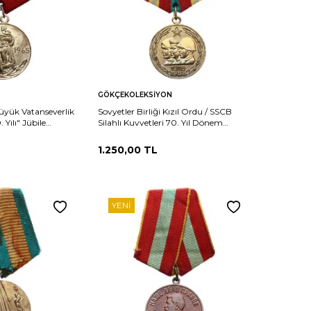
Sepete
Karşılaştır
Karşılaştır
GÖKÇEKOLEKSIYON
Ekle
Büyük Vatanseverlik
Sovyetler Birliği Kızıl Ordu / SSCB
 Yılı" Jübile
Silahlı Kuvvetleri 70. Yıl Dönem
SERTİFİKALI*
Madalyası *SERTİFİKALI* MVM2223
1.250,00
TL
YENI