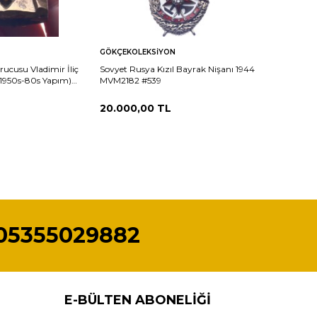
Sepete
Karşılaştır
Karşılaştır
GÖKÇEKOLEKSIYON
Ekle
urucusu Vladimir İliç
Sovyet Rusya Kızıl Bayrak Nişanı 1944
(1950s-80s Yapım)
MVM2182 #539
20.000,00
TL
05355029882
E-BÜLTEN ABONELIĞI