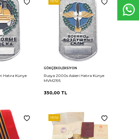
YENI
Sepete
Karşılaştır
Karşılaştır
GÖKÇEKOLEKSIYON
Ekle
i Hatıra Künye
Rusya 2000s Askeri Hatıra Künye
MVM2195
350,00
TL
YENI