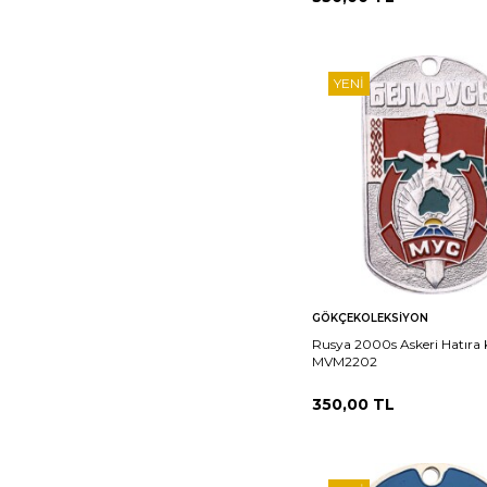
YENI
Sepete
Ka
GÖKÇEKOLEKSIYON
Ekle
Rusya 2000s Askeri Hatıra
MVM2202
350,00
TL