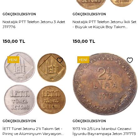
GÖKÇEKOLEKSIYON
GÖKÇEKOLEKSIYON
Nostaljik PTT Telefon Jetonu 3 Adet
Nostaljik PTT Telefon Jetonu İkili Set
JTF776
- Büyük ve Küçük Boy Takım
JTF775
150,00
TL
150,00
TL
YENI
YENI
GÖKÇEKOLEKSIYON
GÖKÇEKOLEKSIYON
İETT Tünel Jetonu 2'li Takım Set -
1973 Yılı 2/5 Lira İstanbul Cezaevi
Pirinç ve Alüminyum Varyasyon
İşyurdu Bayrampaşa Jeton JTF773
JTF774