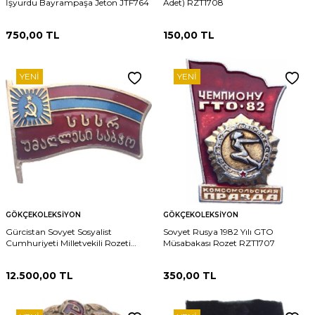
İşyurdu Bayrampaşa Jeton JTF764
Adet) RZT1708
750,00
TL
150,00
TL
YENI
YENI
GÖKÇEKOLEKSIYON
GÖKÇEKOLEKSIYON
Gürcistan Sovyet Sosyalist
Sovyet Rusya 1982 Yılı GTO
Cumhuriyeti Milletvekili Rozeti
Müsabakası Rozet RZT1707
MVM2163 #1302
12.500,00
TL
350,00
TL