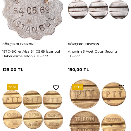
GÖKÇEKOLEKSIYON
GÖKÇEKOLEKSIYON
1970-80'ler Alsa 64 05 69 İstanbul
Anonim 3 Adet Oyun Jetonu
Haberleşme Jetonu JTF778
JTF777
125,00
TL
150,00
TL
YENI
YENI