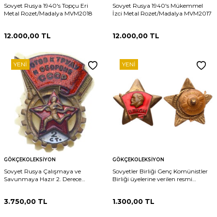
Sovyet Rusya 1940's Topçu Eri
Sovyet Rusya 1940's Mükemmel
Metal Rozet/Madalya MVM2018
İzci Metal Rozet/Madalya MVM2017
12.000,00
TL
12.000,00
TL
YENI
YENI
GÖKÇEKOLEKSIYON
GÖKÇEKOLEKSIYON
Sovyet Rusya Çalışmaya ve
Sovyetler Birliği Genç Komünistler
Savunmaya Hazır 2. Derece
Birliği üyelerine verilen resmi
Rozet/Madalya *SERTİFİKALI*
Komsomol (VLKSM) Rozeti RZT1847
MVM2016
3.750,00
TL
1.300,00
TL