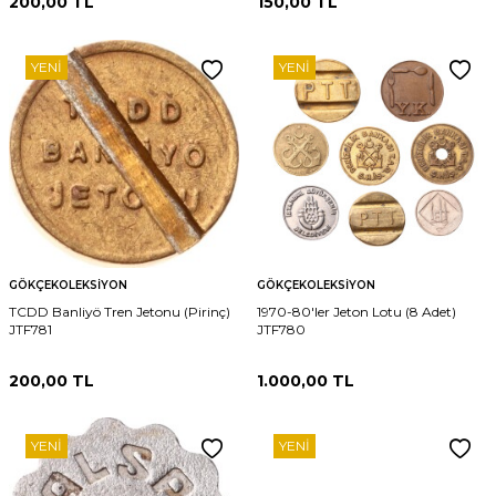
200,00
TL
150,00
TL
YENI
YENI
GÖKÇEKOLEKSIYON
GÖKÇEKOLEKSIYON
TCDD Banliyö Tren Jetonu (Pirinç)
1970-80'ler Jeton Lotu (8 Adet)
JTF781
JTF780
200,00
TL
1.000,00
TL
YENI
YENI