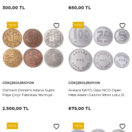
300,00
TL
650,00
TL
YENI
YENI
GÖKÇEKOLEKSIYON
GÖKÇEKOLEKSIYON
Osmanlı Dönemi Adana Suphi
Ankara NATO Üssü NCO Open
Paşa Çırçır Fabrikası Yevmiye
Mess Askeri Gazino Jeton Lotu (3
Jetonu Tam Takım Serisi JTF772
Adet) JTF771
2.500,00
TL
675,00
TL
YENI
YENI