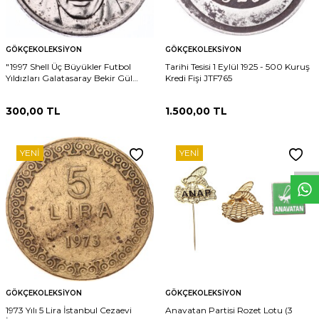
GÖKÇEKOLEKSIYON
GÖKÇEKOLEKSIYON
"1997 Shell Üç Büyükler Futbol
Tarihi Tesisi 1 Eylül 1925 - 500 Kuruş
Yıldızları Galatasaray Bekir Gül
Kredi Fişi JTF765
Hatıra Jetonu" JTF766
300,00
TL
1.500,00
TL
W
h
t
s
p
p
D
e
s
e
H
a
t
t
YENI
YENI
GÖKÇEKOLEKSIYON
GÖKÇEKOLEKSIYON
1973 Yılı 5 Lira İstanbul Cezaevi
Anavatan Partisi Rozet Lotu (3