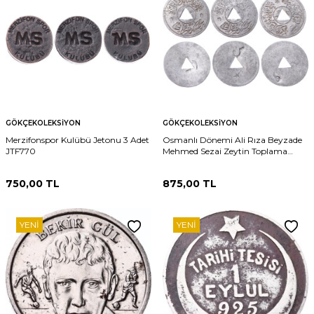
GÖKÇEKOLEKSIYON
GÖKÇEKOLEKSIYON
Merzifonspor Kulübü Jetonu 3 Adet
Osmanlı Dönemi Ali Rıza Beyzade
JTF770
Mehmed Sezai Zeytin Toplama
Jetonu - Konturmarklı" 3 Adet
JTF769
750,00
TL
875,00
TL
YENI
YENI