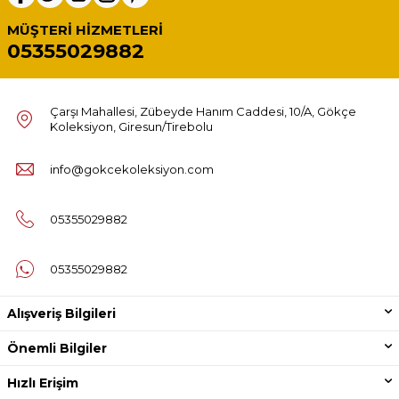
MÜŞTERI HIZMETLERI
05355029882
Çarşı Mahallesi, Zübeyde Hanım Caddesi, 10/A, Gökçe
Koleksiyon, Giresun/Tirebolu
info@gokcekoleksiyon.com
05355029882
05355029882
Alışveriş Bilgileri
Önemli Bilgiler
Hızlı Erişim