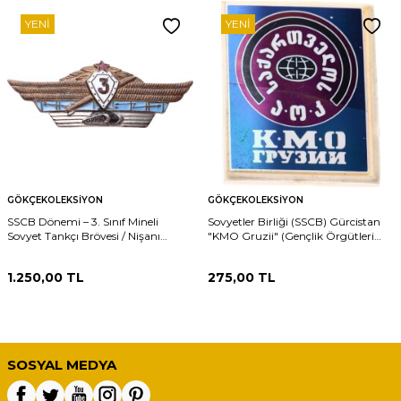
YENI
YENI
GÖKÇEKOLEKSIYON
GÖKÇEKOLEKSIYON
SSCB Dönemi – 3. Sınıf Mineli
Sovyetler Birliği (SSCB) Gürcistan
Sovyet Tankçı Brövesi / Nişanı
"KMO Gruzii" (Gençlik Örgütleri
RZT1846
Komitesi) Çift Dilli Siyasi
Propaganda Rozeti RZT1845
1.250,00
TL
275,00
TL
SOSYAL MEDYA