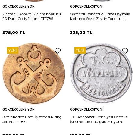
GÖKÇEKOLEKSIYON
GÖKÇEKOLEKSIYON
Osmanlı Dönemi Galata Köprüsü
Osmanlı Dönemi Ali Rıza Beyzade
20 Para Geçiş Jetonu JTF785
Mehmed Sezai Zeytin Toplama
Jetonu - Konturmarklı" JTF782
375,00
TL
325,00
TL
YENI
YENI
GÖKÇEKOLEKSIYON
GÖKÇEKOLEKSIYON
İzmir Körfez Hattı İşletmesi Pirinç
T.C. Adapazarı Belediyesi Otobüs
Jeton JTF783
İşletmesi Jetonu (Alüminyum
JTF782