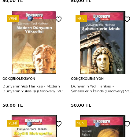
50,00
TL
50,00
TL
YENI
YENI
GÖKÇEKOLEKSIYON
GÖKÇEKOLEKSIYON
Dünyanın Yedi Harikası - Modern
Dünyanın Yedi Harikası -
Dünyanın Yükselişi (Discovery) VCD
Şaheserlerin İzinde (Discovery) VCD
(İkinci El) DVD2591
(İkinci El) DVD2590
50,00
TL
50,00
TL
YENI
YENI