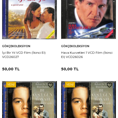
GÖKÇEKOLEKSIYON
GÖKÇEKOLEKSIYON
İyi Bir Yıl VCD Film (İkinci El)
Hava Kuvvetleri 1 VCD Film (İkinci
VCD26027
El) VCD26026
50,00
TL
50,00
TL
YENI
YENI