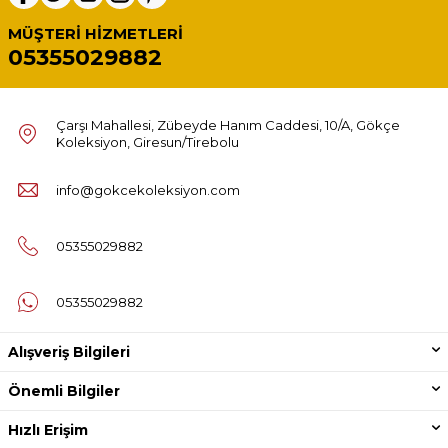
MÜŞTERI HIZMETLERI
05355029882
Çarşı Mahallesi, Zübeyde Hanım Caddesi, 10/A, Gökçe
Koleksiyon, Giresun/Tirebolu
info@gokcekoleksiyon.com
05355029882
05355029882
Alışveriş Bilgileri
Önemli Bilgiler
Hızlı Erişim