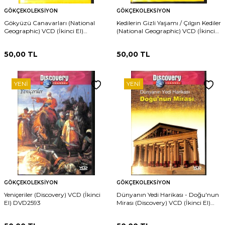
GÖKÇEKOLEKSIYON
GÖKÇEKOLEKSIYON
Gökyüzü Canavarları (National
Kedilerin Gizli Yaşamı / Çılgın Kediler
Geographic) VCD (İkinci El)
(National Geographic) VCD (İkinci
DVD2595
El) DVD2594
50,00
TL
50,00
TL
YENI
YENI
GÖKÇEKOLEKSIYON
GÖKÇEKOLEKSIYON
Yeniçeriler (Discovery) VCD (İkinci
Dünyanın Yedi Harikası - Doğu'nun
El) DVD2593
Mirası (Discovery) VCD (İkinci El)
DVD2592