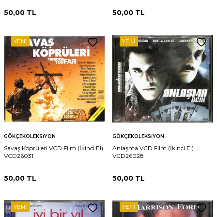
50,00
TL
50,00
TL
YENI
YENI
GÖKÇEKOLEKSIYON
GÖKÇEKOLEKSIYON
Savaş Köprüleri VCD Film (İkinci El)
Anlaşma VCD Film (İkinci El)
VCD26031
VCD26028
50,00
TL
50,00
TL
YENI
YENI