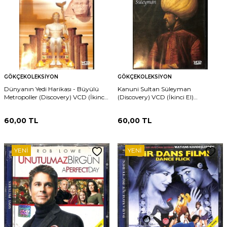
GÖKÇEKOLEKSIYON
GÖKÇEKOLEKSIYON
Dünyanın Yedi Harikası - Büyülü
Kanuni Sultan Süleyman
Metropoller (Discovery) VCD (İkinci
(Discovery) VCD (İkinci El)
El) DVD2589
DVD2588
60,00
TL
60,00
TL
YENI
YENI