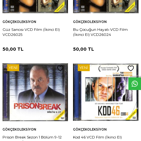
GÖKÇEKOLEKSIYON
GÖKÇEKOLEKSIYON
Güz Sancısı VCD Film (İkinci El)
Bu Çocuğun Hayatı VCD Film
VCD26025
(İkinci El) VCD26024
50,00
TL
50,00
TL
W
h
t
s
p
p
D
e
s
e
H
a
t
t
YENI
YENI
GÖKÇEKOLEKSIYON
GÖKÇEKOLEKSIYON
Prison Break Sezon 1 Bölüm 9-12
Kod 46 VCD Film (İkinci El)