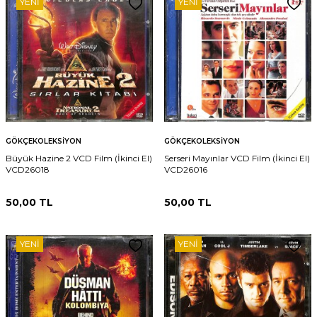
YENI
YENI
GÖKÇEKOLEKSIYON
GÖKÇEKOLEKSIYON
Büyük Hazine 2 VCD Film (İkinci El)
Serseri Mayınlar VCD Film (İkinci El)
VCD26018
VCD26016
50,00
TL
50,00
TL
YENI
YENI