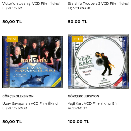
Victor'un Uyanışı VCD Film (İkinci
Starship Troopers 2 VCD Film (İkinci
El) VCD26011
El) VCD26010
50,00
TL
50,00
TL
YENI
YENI
GÖKÇEKOLEKSIYON
GÖKÇEKOLEKSIYON
Uzay Savaşçıları VCD Film (İkinci
Yeşil Kart VCD Film (İkinci El)
El) VCD26008
VCD26007
50,00
TL
100,00
TL