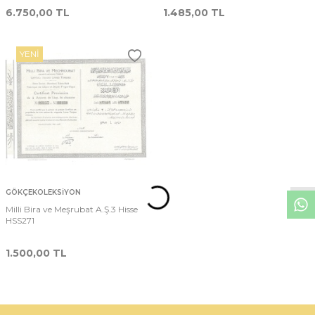
6.750,00
TL
1.485,00
TL
YENI
W
h
t
s
p
p
D
e
s
e
H
a
t
t
GÖKÇEKOLEKSIYON
Milli Bira ve Meşrubat A.Ş.3 Hisse
HSS271
1.500,00
TL