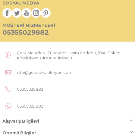
SOSYAL MEDYA
MÜŞTERI HIZMETLERI
05355029882
Çarşı Mahallesi, Zübeyde Hanım Caddesi, 10/A, Gökçe
Koleksiyon, Giresun/Tirebolu
info@gokcekoleksiyon.com
05355029882
05355029882
Alışveriş Bilgileri
Önemli Bilgiler