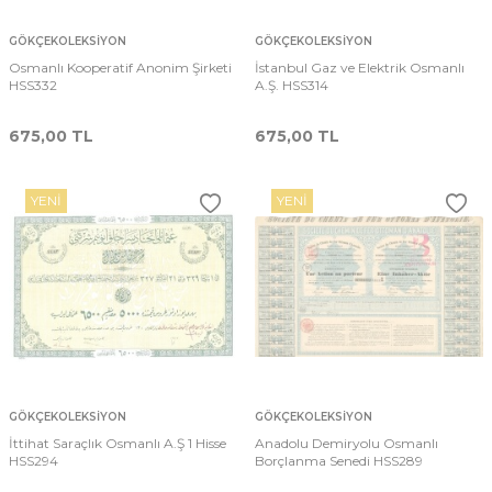
GÖKÇEKOLEKSIYON
GÖKÇEKOLEKSIYON
Osmanlı Kooperatif Anonim Şirketi
İstanbul Gaz ve Elektrik Osmanlı
HSS332
A.Ş. HSS314
675,00
TL
675,00
TL
YENI
YENI
GÖKÇEKOLEKSIYON
GÖKÇEKOLEKSIYON
İttihat Saraçlık Osmanlı A.Ş 1 Hisse
Anadolu Demiryolu Osmanlı
HSS294
Borçlanma Senedi HSS289