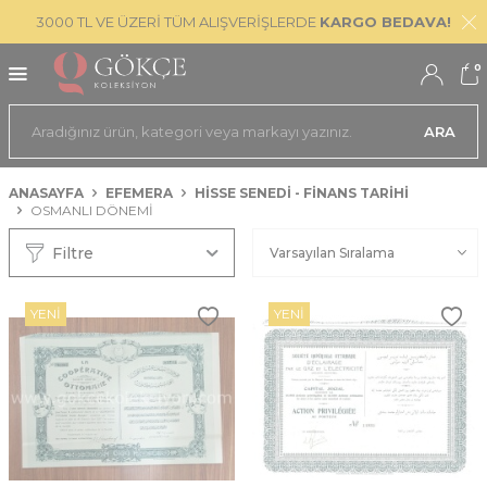
3000 TL VE ÜZERİ TÜM ALIŞVERİŞLERDE
KARGO BEDAVA!
0
ARA
ANASAYFA
EFEMERA
HISSE SENEDI - FINANS TARIHI
OSMANLI DÖNEMI
Filtre
YENI
YENI