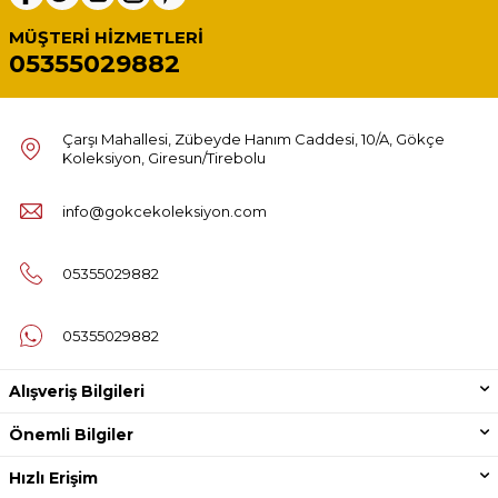
MÜŞTERI HIZMETLERI
05355029882
Çarşı Mahallesi, Zübeyde Hanım Caddesi, 10/A, Gökçe
Koleksiyon, Giresun/Tirebolu
info@gokcekoleksiyon.com
05355029882
05355029882
Alışveriş Bilgileri
Önemli Bilgiler
Hızlı Erişim