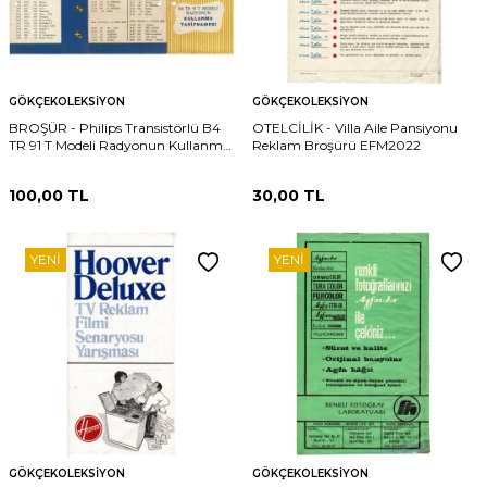
GÖKÇEKOLEKSIYON
GÖKÇEKOLEKSIYON
BROŞÜR - Philips Transistörlü B4
OTELCİLİK - Villa Aile Pansiyonu
TR 91 T Modeli Radyonun Kullanma
Reklam Broşürü EFM2022
Tarifnamesi Uzun Orta Ve Kısa
Dalga İstasyonları EFM2026
100,00
TL
30,00
TL
YENI
YENI
GÖKÇEKOLEKSIYON
GÖKÇEKOLEKSIYON