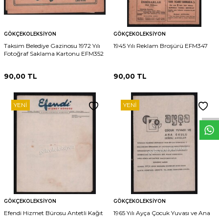
GÖKÇEKOLEKSIYON
GÖKÇEKOLEKSIYON
Taksim Belediye Gazinosu 1972 Yılı
1945 Yılı Reklam Broşürü EFM347
Fotoğraf Saklama Kartonu EFM352
90,00
TL
90,00
TL
W
h
t
s
p
p
D
e
s
e
H
a
t
t
YENI
YENI
GÖKÇEKOLEKSIYON
GÖKÇEKOLEKSIYON
Efendi Hizmet Bürosu Antetli Kağıt
1965 Yılı Ayça Çocuk Yuvası ve Ana