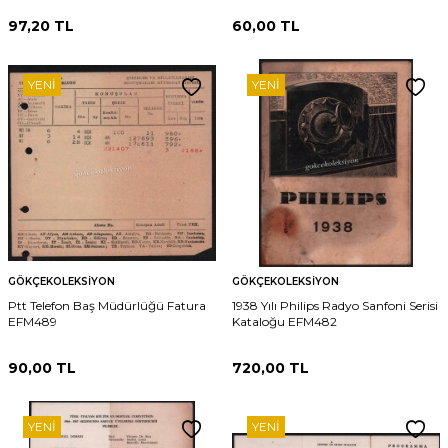
97,20
TL
60,00
TL
YENI
YENI
GÖKÇEKOLEKSIYON
GÖKÇEKOLEKSIYON
Ptt Telefon Baş Müdürlüğü Fatura
1938 Yılı Philips Radyo Sanfoni Serisi
EFM489
Kataloğu EFM482
90,00
TL
720,00
TL
YENI
YENI