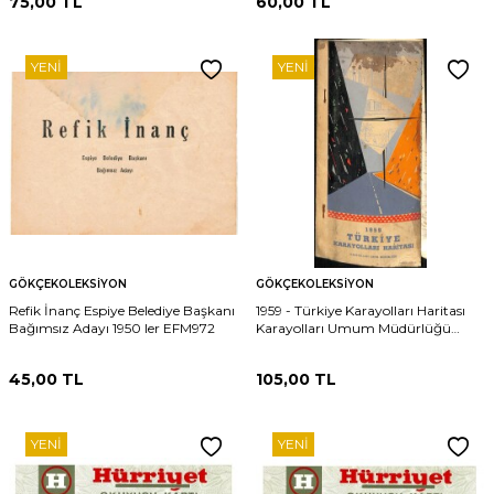
75,00
TL
60,00
TL
YENI
YENI
GÖKÇEKOLEKSIYON
GÖKÇEKOLEKSIYON
Refik İnanç Espiye Belediye Başkanı
1959 - Türkiye Karayolları Haritası
Bağımsız Adayı 1950 ler EFM972
Karayolları Umum Müdürlüğü
EFM7467
45,00
TL
105,00
TL
YENI
YENI