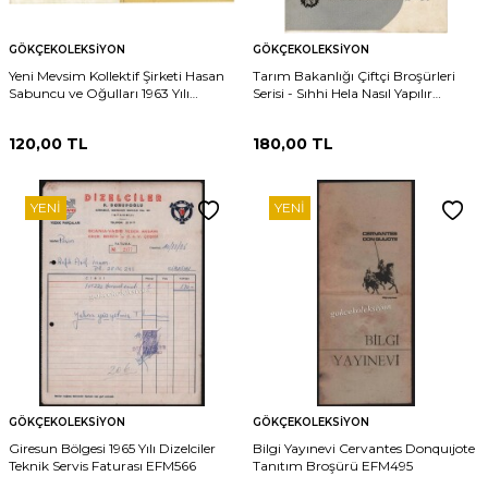
GÖKÇEKOLEKSIYON
GÖKÇEKOLEKSIYON
Yeni Mevsim Kollektif Şirketi Hasan
Tarım Bakanlığı Çiftçi Broşürleri
Sabuncu ve Oğulları 1963 Yılı
Serisi - Sıhhi Hela Nasıl Yapılır
Samsun 19 Mayıs Karadeniz Fuarı
EFM6173
Reklam Broşürü EFM6170
120,00
TL
180,00
TL
YENI
YENI
GÖKÇEKOLEKSIYON
GÖKÇEKOLEKSIYON
Giresun Bölgesi 1965 Yılı Dizelciler
Bilgi Yayınevi Cervantes Donquıjote
Teknik Servis Faturası EFM566
Tanıtım Broşürü EFM495