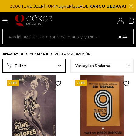
3000 TL VE ÜZERİ TÜM ALIŞVERİŞLERDE
KARGO BEDAVA!
0
ARA
ANASAYFA
EFEMERA
REKLAM & BROŞÜR
Filtre
YENI
YENI