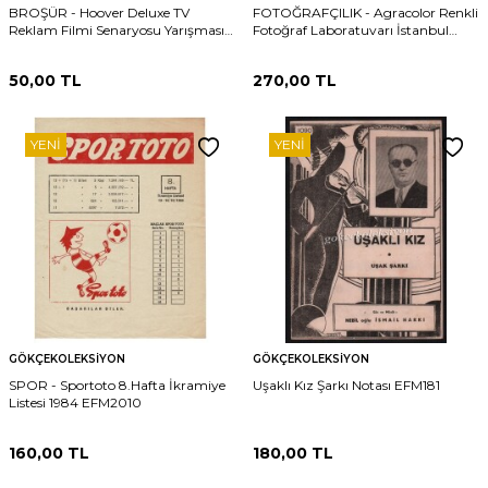
BROŞÜR - Hoover Deluxe TV
FOTOĞRAFÇILIK - Agracolor Renkli
Reklam Filmi Senaryosu Yarışması -
Fotoğraf Laboratuvarı İstanbul
Birinciye 100.000 İkinciye 50.000 -
Reklam Broşürü EFM2013
Üçüncüye 25.000 EFM2017
50,00
TL
270,00
TL
YENI
YENI
GÖKÇEKOLEKSIYON
GÖKÇEKOLEKSIYON
SPOR - Sportoto 8.Hafta İkramiye
Uşaklı Kız Şarkı Notası EFM181
Listesi 1984 EFM2010
160,00
TL
180,00
TL