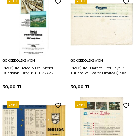
YENI
YENI
GÖKÇEKOLEKSIYON
GÖKÇEKOLEKSIYON
BROŞÜR - Profilo 1981 Modeli
BROŞÜR - Harem Otel Baytur
Buzdolabı Broşürü EFM2037
Turizm Ve Ticaret Limited Şirketi
Antetli Kağıt EFM2030
30,00
TL
30,00
TL
YENI
YENI