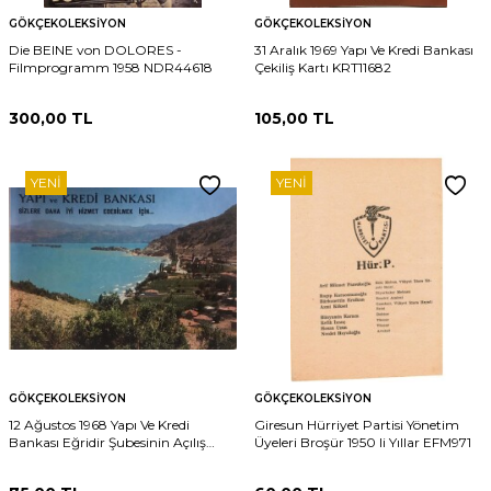
GÖKÇEKOLEKSIYON
GÖKÇEKOLEKSIYON
Die BEINE von DOLORES -
31 Aralık 1969 Yapı Ve Kredi Bankası
Filmprogramm 1958 NDR44618
Çekiliş Kartı KRT11682
300,00
TL
105,00
TL
YENI
YENI
GÖKÇEKOLEKSIYON
GÖKÇEKOLEKSIYON
12 Ağustos 1968 Yapı Ve Kredi
Giresun Hürriyet Partisi Yönetim
Bankası Eğridir Şubesinin Açılış
Üyeleri Broşür 1950 li Yıllar EFM971
Kartı KRT11683