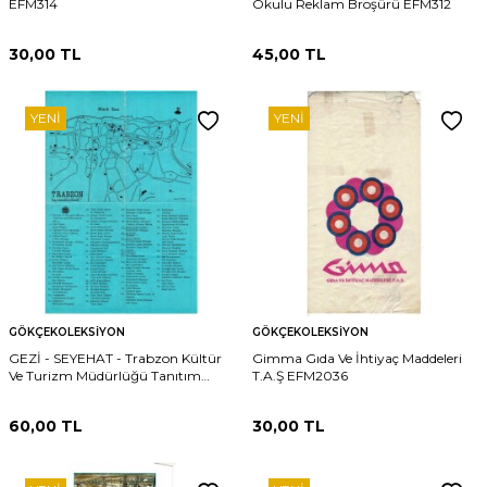
EFM314
Okulu Reklam Broşürü EFM312
30,00
TL
45,00
TL
YENI
YENI
GÖKÇEKOLEKSIYON
GÖKÇEKOLEKSIYON
GEZİ - SEYEHAT - Trabzon Kültür
Gimma Gıda Ve İhtiyaç Maddeleri
Ve Turizm Müdürlüğü Tanıtım
T.A.Ş EFM2036
Broşürü EFM2043
60,00
TL
30,00
TL