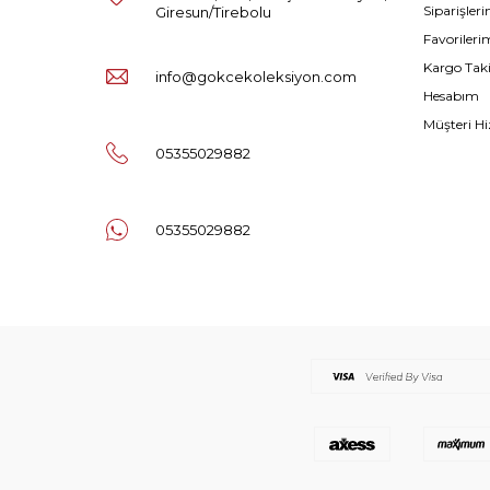
Siparişler
Giresun/Tirebolu
Favorileri
Kargo Tak
info@gokcekoleksiyon.com
Hesabım
Müşteri Hi
05355029882
05355029882