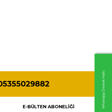
Whatsapp Destek Hattı
05355029882
E-BÜLTEN ABONELIĞI