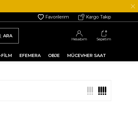
Favorilerim
Kargo Takip
0
ARA
Hesabım
Sepetim
-FİLM
EFEMERA
OBJE
MÜCEVHER SAAT