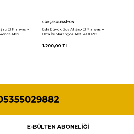
Sepete
Karşılaştır
Karşılaştır
GÖKÇEKOLEKSIYON
Ekle
şap El Planyası –
Eski Büyük Boy Ahşap El Planyası –
Rende Aleti
Usta İşi Marangoz Aleti AOB2121
1.200,00
TL
05355029882
E-BÜLTEN ABONELIĞI