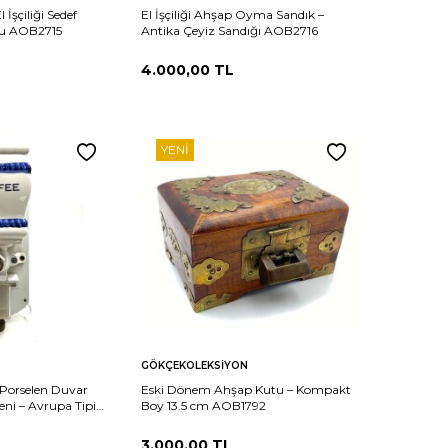
İşçiliği Sedef
El İşçiliği Ahşap Oyma Sandık –
u AOB2715
Antika Çeyiz Sandığı AOB2716
4.000,00
TL
YENI
Sepete
Karşılaştır
Karşılaştır
GÖKÇEKOLEKSIYON
Ekle
 Porselen Duvar
Eski Dönem Ahşap Kutu – Kompakt
ni – Avrupa Tipi
Boy 13.5 cm AOB1792
3.000,00
TL