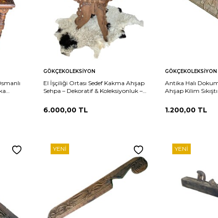
Sepete
Sepete
rşılaştır
Karşılaştır
GÖKÇEKOLEKSIYON
GÖKÇEKOLEKSIYON
Ekle
Ekle
Osmanlı
El İşçiliği Ortası Sedef Kakma Ahşap
Antika Halı Dokuma
ka
Sehpa – Dekoratif & Koleksiyonluk –
Ahşap Kilim Sıkıştı
40 cm AOB1980
Etnografik Koleks
6.000,00
TL
1.200,00
TL
YENI
YENI