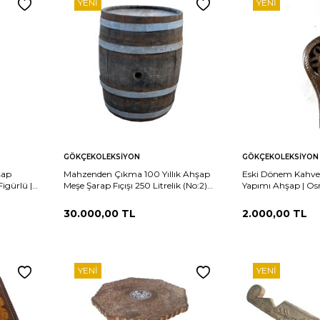
YENI
YENI
Sepete
Sepete
rşılaştır
Karşılaştır
GÖKÇEKOLEKSIYON
GÖKÇEKOLEKSIYON
Ekle
Ekle
şap
Mahzenden Çıkma 100 Yıllık Ahşap
Eski Dönem Kahve
igürlü |
Meşe Şarap Fıçışı 250 Litrelik (No:2)
Yapımı Ahşap | Osm
KRŞ5
AOB4162
Kahve Kültürü Obj
30.000,00
TL
2.000,00
TL
YENI
YENI