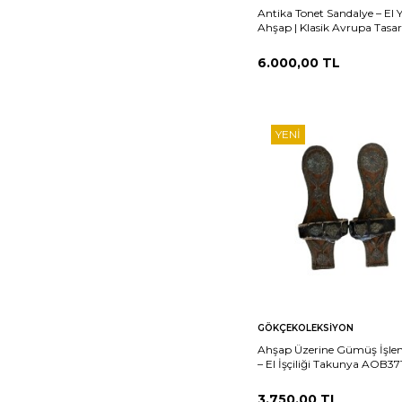
Antika Tonet Sandalye – El 
Ahşap | Klasik Avrupa Tasa
AOB3715
6.000,00
TL
YENI
Sepete
Ka
GÖKÇEKOLEKSIYON
Ekle
Ahşap Üzerine Gümüş İşlem
– El İşçiliği Takunya AOB37
3.750,00
TL