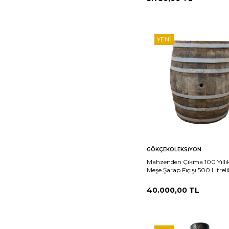
YENI
Sepete
Ka
GÖKÇEKOLEKSIYON
Ekle
Mahzenden Çıkma 100 Yıllı
Meşe Şarap Fıçışı 500 Litreli
AOB4163
40.000,00
TL