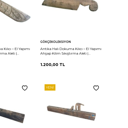
Sepete
Karşılaştır
Karşılaştır
GÖKÇEKOLEKSIYON
Ekle
 Kılıcı – El Yapımı
Antika Halı Dokuma Kılıcı – El Yapımı
rma Aleti |
Ahşap Kilim Sıkıştırma Aleti |
iyonluk AOB3743
Etnografik Koleksiyonluk AOB3747
1.200,00
TL
YENI