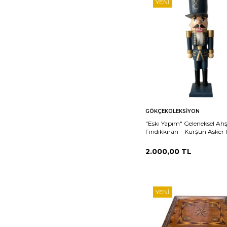
YENI
Sepete
Ka
GÖKÇEKOLEKSIYON
Ekle
"Eski Yapım" Geleneksel Ah
Fındıkkıran – Kurşun Asker F
Dekoratif & Koleksiyonluk 
2.000,00
TL
YENI