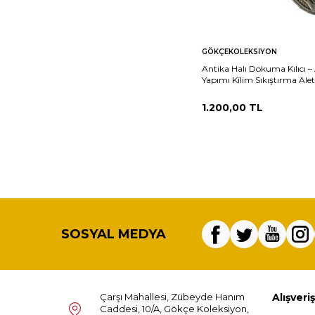
Sepete
Ka
GÖKÇEKOLEKSIYON
Ekle
Antika Halı Dokuma Kılıcı –
Yapımı Kilim Sıkıştırma Alet
AOB3750
1.200,00
TL
SOSYAL MEDYA
Çarşı Mahallesi, Zübeyde Hanım
Alışveriş
Caddesi, 10/A, Gökçe Koleksiyon,