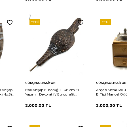
YENI
YENI
Sepete
Sepete
rşılaştır
Karşılaştır
GÖKÇEKOLEKSIYON
GÖKÇEKOLEKSIYON
Ekle
Ekle
k Ahşap
Eski Ahşap El Körüğü – 48 cm El
Ahşap Metal Kollu
k (No:3)
Yapımı | Dekoratif / Etnografik
El Tipi Manuel Öğü
Koleksiyonluk AOB2518
AOB2435
2.000,00
TL
2.000,00
TL