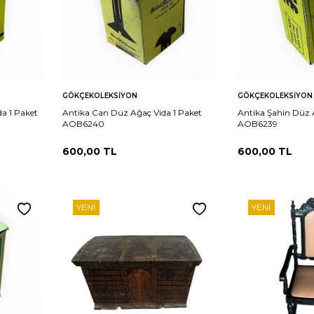
Sepete
Sepete
rşılaştır
Karşılaştır
GÖKÇEKOLEKSIYON
GÖKÇEKOLEKSIYON
Ekle
Ekle
a 1 Paket
Antika Can Düz Ağaç Vida 1 Paket
Antika Şahin Düz 
AOB6240
AOB6239
600,00
TL
600,00
TL
YENI
YENI