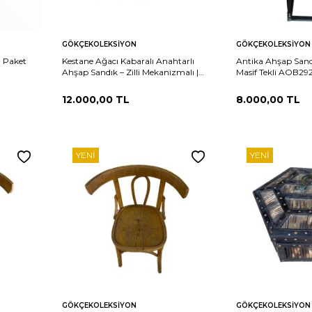
Sepete
Sepete
rşılaştır
Karşılaştır
GÖKÇEKOLEKSIYON
GÖKÇEKOLEKSIYON
Ekle
Ekle
1 Paket
Kestane Ağacı Kabaralı Anahtarlı
Antika Ahşap Sand
Ahşap Sandık – Zilli Mekanizmalı |
Masif Tekli AOB29
Büyük Boy Antika AOB3710
12.000,00
TL
8.000,00
TL
YENI
YENI
Sepete
Sepete
rşılaştır
Karşılaştır
GÖKÇEKOLEKSIYON
GÖKÇEKOLEKSIYON
Ekle
Ekle