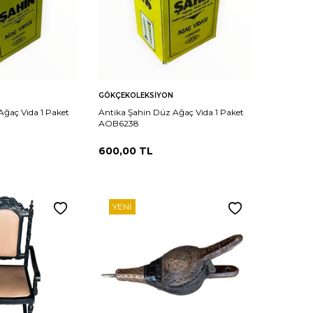
Sepete
Karşılaştır
Karşılaştır
GÖKÇEKOLEKSIYON
Ekle
Ağaç Vida 1 Paket
Antika Şahin Düz Ağaç Vida 1 Paket
AOB6238
600,00
TL
YENI