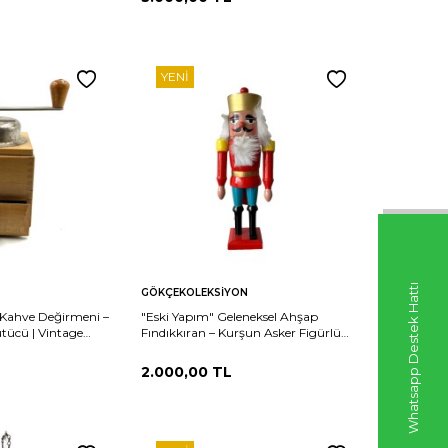
YENI
Sepete
Whatsapp Destek Hattı
Karşılaştır
Karşılaştır
GÖKÇEKOLEKSIYON
Ekle
 Kahve Değirmeni –
"Eski Yapım" Geleneksel Ahşap
tücü | Vintage
Fındıkkıran – Kurşun Asker Figürlü
KRŞ1
2.000,00
TL