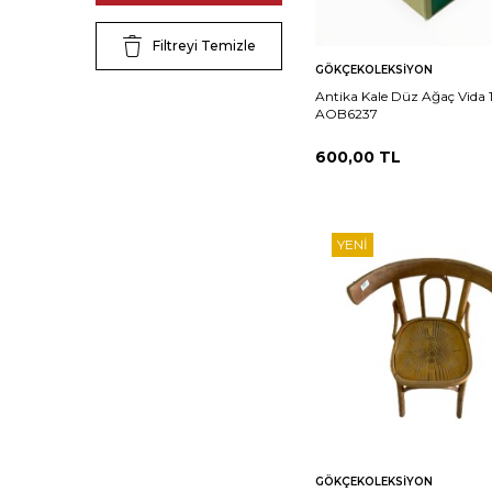
Filtreyi Temizle
Sepete
Ka
GÖKÇEKOLEKSIYON
Ekle
Antika Kale Düz Ağaç Vida 
AOB6237
600,00
TL
YENI
Sepete
Ka
GÖKÇEKOLEKSIYON
Ekle