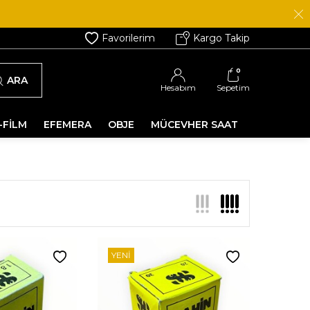
Favorilerim
Kargo Takip
0
ARA
Hesabım
Sepetim
-FİLM
EFEMERA
OBJE
MÜCEVHER SAAT
YENI