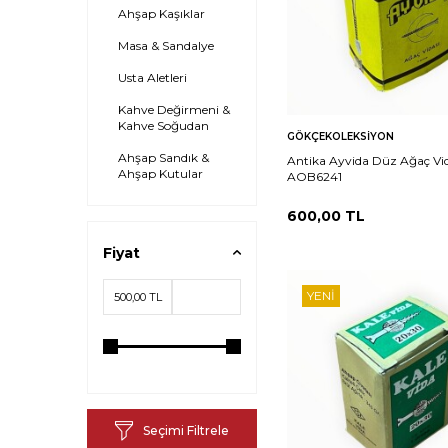
Ahşap Kaşıklar
Masa & Sandalye
Usta Aletleri
Kahve Değirmeni &
Kahve Soğudan
Sepete
Ka
GÖKÇEKOLEKSIYON
Ekle
Ahşap Sandık &
Antika Ayvida Düz Ağaç Vid
Ahşap Kutular
AOB6241
600,00
TL
Fiyat
YENI
Seçimi Filtrele