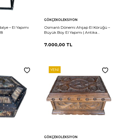
Sepete
Karşılaştır
Karşılaştır
GÖKÇEKOLEKSIYON
Ekle
alye – El Yapımı
Osmanlı Dönemi Ahşap El Körüğü –
28
Büyük Boy El Yapımı | Antika
AOB2727
7.000,00
TL
YENI
Sepete
Karşılaştır
Karşılaştır
GÖKÇEKOLEKSIYON
Ekle