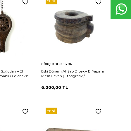
YENI
Sepete
Karşılaştır
Karşılaştır
GÖKÇEKOLEKSIYON
Ekle
 Soğudan – El
Eski Dönem Ahşap Dibek – El Yapımı
anlı / Geleneksel
Masif Havan | Etnografik /
eleri AOB2514
Koleksiyonluk AOB2094
6.000,00
TL
YENI