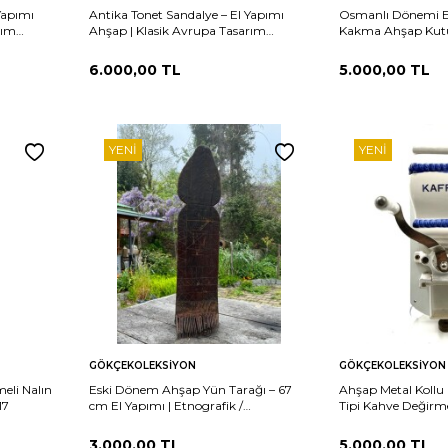
Yapımı
Antika Tonet Sandalye – El Yapımı
Osmanlı Dönemi El 
rım
Ahşap | Klasik Avrupa Tasarım
Kakma Ahşap Kut
AOB3711
6.000,00
TL
5.000,00
TL
YENI
YENI
Sepete
Sepete
rşılaştır
Karşılaştır
GÖKÇEKOLEKSIYON
GÖKÇEKOLEKSIYON
Ekle
Ekle
eli Nalın
Eski Dönem Ahşap Yün Tarağı – 67
Ahşap Metal Kollu
17
cm El Yapımı | Etnografik /
Tipi Kahve Değirme
Koleksiyonluk Zanaat Aleti KZN40
AOB2444
3.000,00
TL
5.000,00
TL