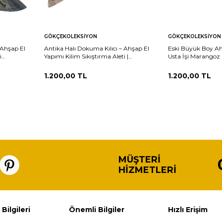
Sepete
Sepete
rşılaştır
Karşılaştır
GÖKÇEKOLEKSIYON
GÖKÇEKOLEKSIYON
Ekle
Ekle
 Ahşap El
Antika Halı Dokuma Kılıcı – Ahşap El
Eski Büyük Boy Ah
i
Yapımı Kilim Sıkıştırma Aleti |
Usta İşi Marangoz 
Etnografik Koleksiyonluk AOB3751
AOB2122
1.200,00
TL
1.200,00
TL
MÜŞTERI
HIZMETLERI
 Bilgileri
Önemli Bilgiler
Hızlı Erişim