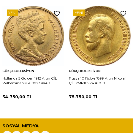
YENI
YENI
GÖKÇEKOLEKSIYON
GÖKÇEKOLEKSIYON
Hollanda 5 Gulden 1912 Altın ÇİL
Rusya 10 Ruble 1899 Altın Nikolai II
Wilhemina YMP10923 #463
ÇİL YMP10924 #1010
34.750,00
TL
75.750,00
TL
SOSYAL MEDYA