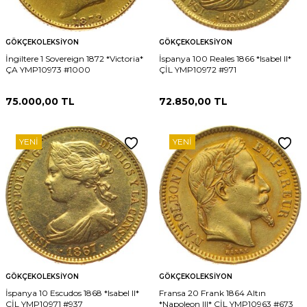
GÖKÇEKOLEKSIYON
GÖKÇEKOLEKSIYON
İngiltere 1 Sovereign 1872 *Victoria*
İspanya 100 Reales 1866 *Isabel II*
ÇA YMP10973 #1000
ÇİL YMP10972 #971
75.000,00
TL
72.850,00
TL
YENI
YENI
GÖKÇEKOLEKSIYON
GÖKÇEKOLEKSIYON
İspanya 10 Escudos 1868 *Isabel II*
Fransa 20 Frank 1864 Altın
ÇİL YMP10971 #937
*Napoleon III* ÇİL YMP10963 #673