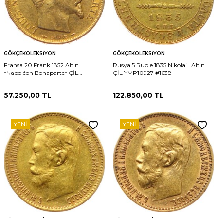
GÖKÇEKOLEKSIYON
GÖKÇEKOLEKSIYON
Fransa 20 Frank 1852 Altın
Rusya 5 Ruble 1835 Nikolai I Altın
*Napoléon Bonaparte* ÇİL
ÇİL YMP10927 #1638
YMP10939 #763
57.250,00
TL
122.850,00
TL
YENI
YENI