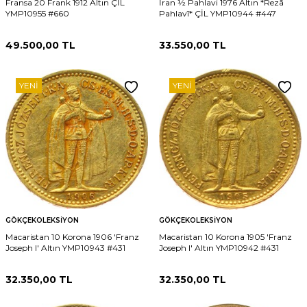
Fransa 20 Frank 1912 Altın ÇİL
İran ½ Pahlavi 1976 Altın *Rezā
YMP10955 #660
Pahlavī* ÇİL YMP10944 #447
49.500,00
TL
33.550,00
TL
YENI
YENI
GÖKÇEKOLEKSIYON
GÖKÇEKOLEKSIYON
Macaristan 10 Korona 1906 'Franz
Macaristan 10 Korona 1905 'Franz
Joseph I' Altın YMP10943 #431
Joseph I' Altın YMP10942 #431
32.350,00
TL
32.350,00
TL