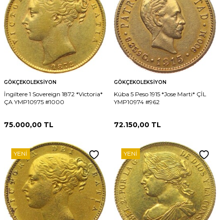
GÖKÇEKOLEKSIYON
GÖKÇEKOLEKSIYON
İngiltere 1 Sovereign 1872 *Victoria*
Küba 5 Peso 1915 *Jose Marti* ÇİL
ÇA YMP10975 #1000
YMP10974 #962
75.000,00
TL
72.150,00
TL
YENI
YENI