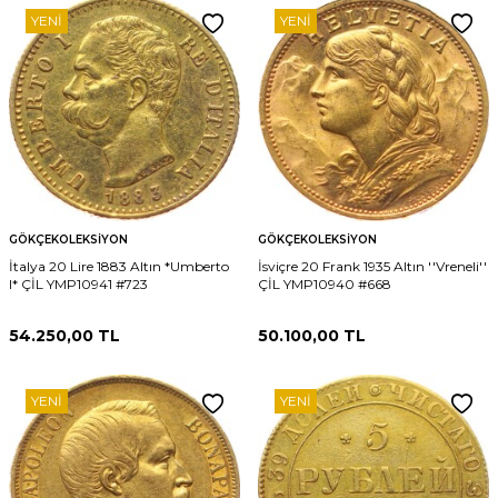
YENI
YENI
GÖKÇEKOLEKSIYON
GÖKÇEKOLEKSIYON
İtalya 20 Lire 1883 Altın *Umberto
İsviçre 20 Frank 1935 Altın ''Vreneli''
I* ÇİL YMP10941 #723
ÇİL YMP10940 #668
54.250,00
TL
50.100,00
TL
YENI
YENI