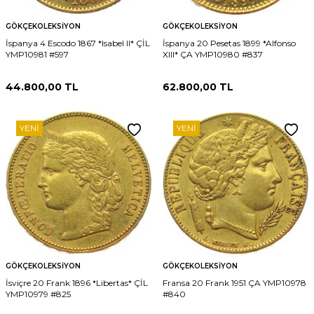
GÖKÇEKOLEKSIYON
GÖKÇEKOLEKSIYON
İspanya 4 Escodo 1867 *Isabel II* ÇİL
İspanya 20 Pesetas 1899 *Alfonso
YMP10981 #597
XIII* ÇA YMP10980 #837
44.800,00
TL
62.800,00
TL
YENI
YENI
GÖKÇEKOLEKSIYON
GÖKÇEKOLEKSIYON
İsviçre 20 Frank 1896 *Libertas* ÇİL
Fransa 20 Frank 1951 ÇA YMP10978
YMP10979 #825
#840