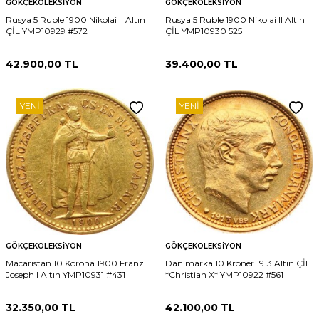
GÖKÇEKOLEKSIYON
GÖKÇEKOLEKSIYON
Rusya 5 Ruble 1900 Nikolai II Altın
Rusya 5 Ruble 1900 Nikolai II Altın
ÇİL YMP10929 #572
ÇİL YMP10930 525
42.900,00
TL
39.400,00
TL
YENI
YENI
GÖKÇEKOLEKSIYON
GÖKÇEKOLEKSIYON
Macaristan 10 Korona 1900 Franz
Danimarka 10 Kroner 1913 Altın ÇİL
Joseph I Altın YMP10931 #431
*Christian X* YMP10922 #561
32.350,00
TL
42.100,00
TL