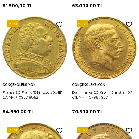
61.900,00
TL
63.000,00
TL
YENI
YENI
GÖKÇEKOLEKSIYON
GÖKÇEKOLEKSIYON
Fransa 20 Frank 1814 *Louis XVIII*
Danimarka 20 Kron *Christian X*
ÇA YMP10977 #862
ÇİL YMP10796 #937
64.650,00
TL
70.300,00
TL
YENI
YENI