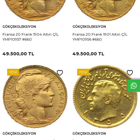
GÖKÇEKOLEKSIYON
GÖKÇEKOLEKSIYON
Fransa 20 Frank 1904 Altın ÇİL
Fransa 20 Frank 1901 Altın ÇİL
YMP10957 #660
YMP10956 #660
49.500,00
TL
49.500,00
TL
W
h
t
s
p
p
D
e
s
e
H
a
t
t
YENI
YENI
GÖKÇEKOLEKSIYON
GÖKÇEKOLEKSIYON