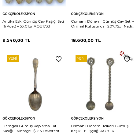
GÖKÇEKOLEKSIYON
GÖKÇEKOLEKSIYON
Antika Eski Gümüş Çay Kaşığı Seti
Osmanlı Dönemi Gümüş Çay Seti –
(6 Adet) – 53.01gr AOB1733
Orijinal Kutusunda | 207.75gr Nadir
AOB1729
9.540,00
TL
18.600,00
TL
YENI
YENI
GÖKÇEKOLEKSIYON
GÖKÇEKOLEKSIYON
Damgalı Gümüş Kaplama Tatlı
Osmanlı Dönemi Telkari Gümüş
Kaşığı – Vintage | Şık & Dekoratif
Kaşık – El İşçiliği AOB116
Kullanım AOB1635