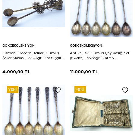
GÖKÇEKOLEKSIYON
GÖKÇEKOLEKSIYON
Osmanlı Dönemi Telkari Gümüş
Antika Eski Gümüş Çay Kaşığı Seti
Şeker Maşası – 22.46gr | Zarif İşçilikli
(6 Adet) – 55.85gr | Zarif &
Koleksiyonluk AOB1731
Koleksiyonluk Set AOB1732
4.000,00
TL
11.000,00
TL
YENI
YENI