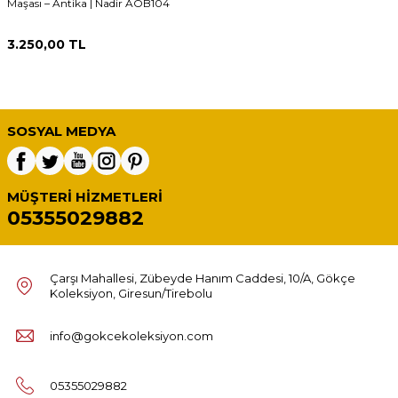
Maşası – Antika | Nadir AOB104
3.250,00
TL
SOSYAL MEDYA
MÜŞTERI HIZMETLERI
05355029882
Çarşı Mahallesi, Zübeyde Hanım Caddesi, 10/A, Gökçe
Koleksiyon, Giresun/Tirebolu
info@gokcekoleksiyon.com
05355029882