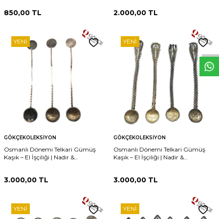
850,00
TL
2.000,00
TL
W
h
t
s
p
p
D
e
s
e
H
a
t
t
YENI
YENI
GÖKÇEKOLEKSIYON
GÖKÇEKOLEKSIYON
Osmanlı Dönemi Telkari Gümüş
Osmanlı Dönemi Telkari Gümüş
Kaşık – El İşçiliği | Nadir &
Kaşık – El İşçiliği | Nadir &
Koleksiyonluk Parça AOB115
Koleksiyonluk Parça AOB112
3.000,00
TL
3.000,00
TL
YENI
YENI