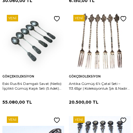
30.060,00
TL
6.150,00
TL
YENI
YENI
GÖKÇEKOLEKSIYON
GÖKÇEKOLEKSIYON
Eski Rus 84 Damgalı Savat (Niello)
Antika Gümüş 6’lı Çatal Seti –
İşçilikli Gümüş Kaşık Seti (5 Adet)
113.65gr | Koleksiyonluk Şık & Nadir
AOB6066
Set AOB583
55.080,00
TL
20.500,00
TL
YENI
YENI