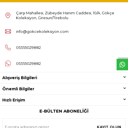
Çarşı Mahallesi, Zübeyde Hanım Caddesi, 10/A, Gökçe
Koleksiyon, Giresun/Tirebolu
info@gokcekoleksiyon.com
W
h
t
s
p
p
D
e
s
e
H
a
t
t
05355029882
05355029882
Alışveriş Bilgileri
Önemli Bilgiler
Hızlı Erişim
E-BÜLTEN ABONELIĞI
KAYIT OLUN