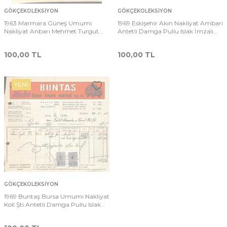
GÖKÇEKOLEKSIYON
GÖKÇEKOLEKSIYON
1963 Marmara Güneş Umumi
1969 Eskişehir Akın Nakliyat Ambarı
Nakliyat Anbarı Mehmet Turgut
Antetli Damga Pullu Islak İmzalı
Kestanlıoğlu - İrfan Kaymak Antetli
Fatura EFM(N)12050
Islak İmzalı Damga Pullu Fatura
100,00
TL
100,00
TL
EFM(N)12072
YENI
GÖKÇEKOLEKSIYON
1969 Buntaş Bursa Umumi Nakliyat
Koll Şti Antetli Damga Pullu Islak
İmzalı Fatura EFM(N)12045