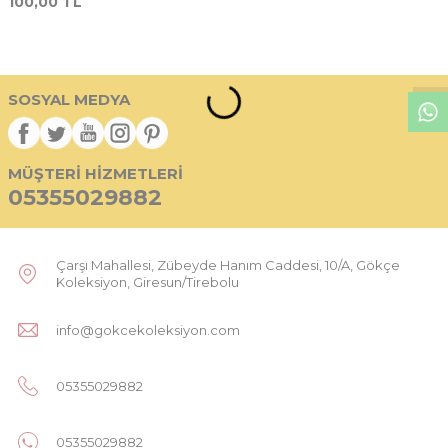
100,00
TL
W
h
t
s
p
p
D
e
s
e
H
a
t
t
SOSYAL MEDYA
MÜŞTERI HIZMETLERI
05355029882
Çarşı Mahallesi, Zübeyde Hanım Caddesi, 10/A, Gökçe
Koleksiyon, Giresun/Tirebolu
info@gokcekoleksiyon.com
05355029882
05355029882