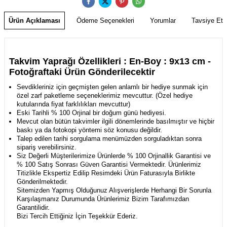
Ürün Açıklaması
Ödeme Seçenekleri
Yorumlar
Tavsiye Et
Takvim Yaprağı Özellikleri : En-Boy : 9x13 cm
-
Fotoğraftaki Ürün Gönderilecektir
Sevdikleriniz için geçmişten gelen anlamlı bir hediye sunmak için
özel zarf paketleme seçeneklerimiz mevcuttur. (Özel hediye
kutularında fiyat farklılıkları mevcuttur)
Eski Tarihli % 100 Orjinal bir doğum günü hediyesi.
Mevcut olan bütün takvimler ilgili dönemlerinde basılmıştır ve hiçbir
baskı ya da fotokopi yöntemi söz konusu değildir.
Talep edilen tarihi sorgulama menümüzden sorguladıktan sonra
sipariş verebilirsiniz.
Siz Değerli Müşterilerimize Ürünlerde % 100 Orjinallik Garantisi ve
% 100 Satış Sonrası
Güven Garantisi Vermektedir. Ürünlerimiz
Titizlikle Ekspertiz Edilip Resimdeki Ürün Faturasıyla Birlikte
Gönderilmektedir.
Sitemizden Yapmış Olduğunuz Alışverişlerde Herhangi Bir Sorunla
Karşılaşmanız Durumunda Ürünlerimiz Bizim Tarafımızdan
Garantilidir.
Bizi Tercih Ettiğiniz İçin Teşekkür Ederiz.