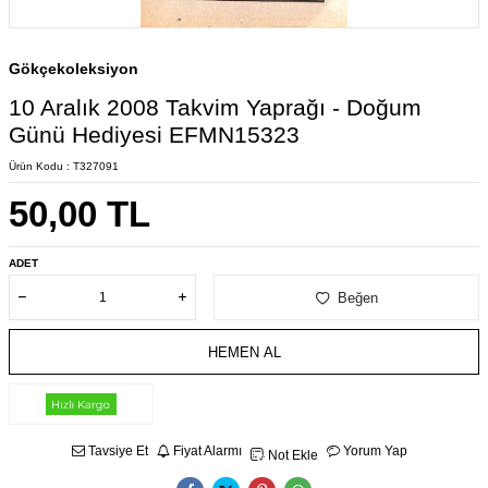
Gökçekoleksiyon
10 Aralık 2008 Takvim Yaprağı - Doğum
Günü Hediyesi EFMN15323
Ürün Kodu :
T327091
50,00
TL
ADET
Beğen
HEMEN AL
Tavsiye Et
Fiyat Alarmı
Yorum Yap
Not Ekle