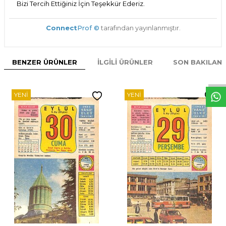
Bizi Tercih Ettiğiniz İçin Teşekkür Ederiz.
Connect
Prof ©
tarafından yayınlanmıştır.
W
h
t
s
p
p
D
e
s
e
H
a
t
t
BENZER ÜRÜNLER
İLGILI ÜRÜNLER
SON BAKILAN
YENI
YENI