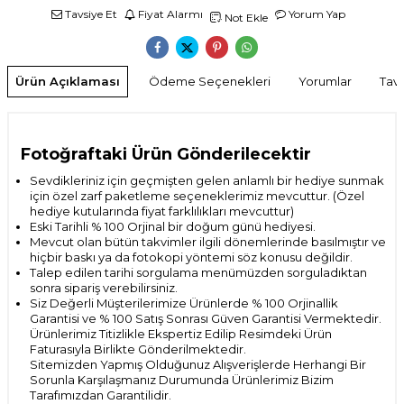
Tavsiye Et
Fiyat Alarmı
Yorum Yap
Not Ekle
Ürün Açıklaması
Ödeme Seçenekleri
Yorumlar
Tavs
Fotoğraftaki Ürün Gönderilecektir
Sevdikleriniz için geçmişten gelen anlamlı bir hediye sunmak
için özel zarf paketleme seçeneklerimiz mevcuttur. (Özel
hediye kutularında fiyat farklılıkları mevcuttur)
Eski Tarihli % 100 Orjinal bir doğum günü hediyesi.
Mevcut olan bütün takvimler ilgili dönemlerinde basılmıştır ve
hiçbir baskı ya da fotokopi yöntemi söz konusu değildir.
Talep edilen tarihi sorgulama menümüzden sorguladıktan
sonra sipariş verebilirsiniz.
Siz Değerli Müşterilerimize Ürünlerde % 100 Orjinallik
Garantisi ve % 100 Satış Sonrası
Güven Garantisi Vermektedir.
Ürünlerimiz Titizlikle Ekspertiz Edilip Resimdeki Ürün
Faturasıyla Birlikte Gönderilmektedir.
Sitemizden Yapmış Olduğunuz Alışverişlerde Herhangi Bir
Sorunla Karşılaşmanız Durumunda Ürünlerimiz Bizim
Tarafımızdan Garantilidir.