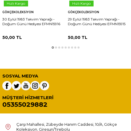
Hızlı Kargo
Hızlı Kargo
GÖKÇEKOLEKSIYON
GÖKÇEKOLEKSIYON
30 Eylül 1983 Takvim Yaprağı -
29 Eylül 1983 Takvim Yaprağı -
Doğum Günü Hediyesi EFMN15916
Doğum Günü Hediyesi EFMN15915
50,00
TL
50,00
TL
SOSYAL MEDYA
MÜŞTERI HIZMETLERI
05355029882
Çarşı Mahallesi, Zübeyde Hanım Caddesi, 10/A, Gökçe
Koleksiyon, Giresun/Tirebolu