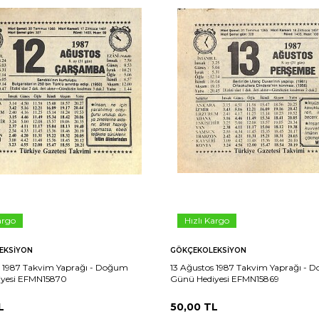
argo
Hızlı Kargo
EKSIYON
GÖKÇEKOLEKSIYON
s 1987 Takvim Yaprağı - Doğum
13 Ağustos 1987 Takvim Yaprağı -
yesi EFMN15870
Günü Hediyesi EFMN15869
L
50,00
TL