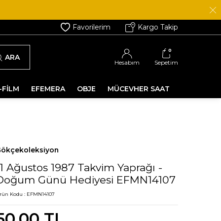
Favorilerim
Kargo Takip
0
ARA
Hesabım
Sepetim
-FİLM
EFEMERA
OBJE
MÜCEVHER SAAT
ökçekoleksiyon
11 Ağustos 1987 Takvim Yaprağı -
Doğum Günü Hediyesi EFMN14107
rün Kodu :
EFMN14107
50,00
TL