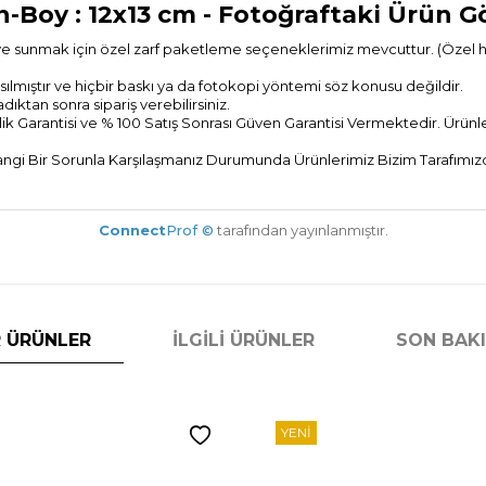
n-Boy : 12x13 cm
- Fotoğraftaki Ürün G
ye sunmak için özel zarf paketleme seçeneklerimiz mevcuttur. (Özel hedi
ılmıştır ve hiçbir baskı ya da fotokopi yöntemi söz konusu değildir.
tan sonra sipariş verebilirsiniz.
ik Garantisi ve % 100 Satış Sonrası
Güven Garantisi Vermektedir. Ürünler
gi Bir Sorunla Karşılaşmanız Durumunda Ürünlerimiz Bizim Tarafımızda
Connect
Prof ©
tarafından yayınlanmıştır.
 ÜRÜNLER
İLGILI ÜRÜNLER
SON BAK
YENI