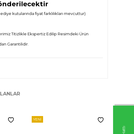
önderilecektir
ye kutularında fiyat farklılıkları mevcuttur)
imiz Titizlikle Ekspertiz Edilip Resimdeki Ürün
n Garantilidir.
ILANLAR
YENI
YENI