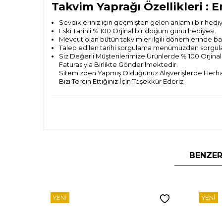
Takvim Yaprağı Özellikleri : E
Sevdikleriniz için geçmişten gelen anlamlı bir hedi
Eski Tarihli % 100 Orjinal bir doğum günü hediyesi.
Mevcut olan bütün takvimler ilgili dönemlerinde bas
Talep edilen tarihi sorgulama menümüzden sorguladık
Siz Değerli Müşterilerimize Ürünlerde % 100 Orjinall
Faturasıyla Birlikte Gönderilmektedir.
Sitemizden Yapmış Olduğunuz Alışverişlerde Herhan
Bizi Tercih Ettiğiniz İçin Teşekkür Ederiz.
BENZER
YENI
YENI