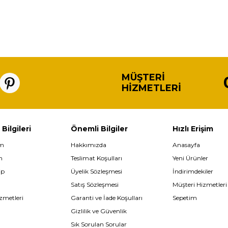
MÜŞTERI
HIZMETLERI
 Bilgileri
Önemli Bilgiler
Hızlı Erişim
im
Hakkımızda
Anasayfa
m
Teslimat Koşulları
Yeni Ürünler
ip
Üyelik Sözleşmesi
İndirimdekiler
Satış Sözleşmesi
Müşteri Hizmetleri
zmetleri
Garanti ve İade Koşulları
Sepetim
Gizlilik ve Güvenlik
Sık Sorulan Sorular