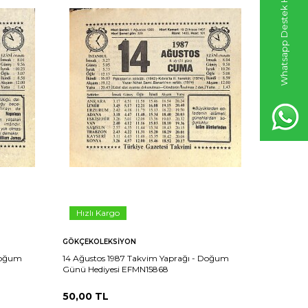
Whatsapp Destek Hattı
Hızlı Kargo
Hızlı 
GÖKÇEKOLEKSIYON
GÖKÇEKO
 Doğum
14 Ağustos 1987 Takvim Yaprağı - Doğum
15 Ağusto
Günü Hediyesi EFMN15868
Günü Hed
50,00
TL
50,00
T