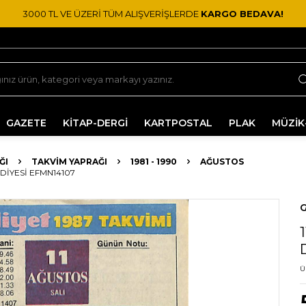
3000 TL VE ÜZERİ TÜM ALIŞVERİŞLERDE
KARGO BEDAVA!
GAZETE
KİTAP-DERGİ
KARTPOSTAL
PLAK
MÜZİK
ĞI
TAKVIM YAPRAĞI
1981 - 1990
AĞUSTOS
DIYESI EFMN14107
G
Ü