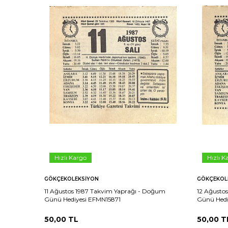
Hızlı Kargo
Hızlı K
GÖKÇEKOLEKSIYON
GÖKÇEKOL
11 Ağustos 1987 Takvim Yaprağı - Doğum
12 Ağusto
Günü Hediyesi EFMN15871
Günü Hedi
50,00
TL
50,00
T