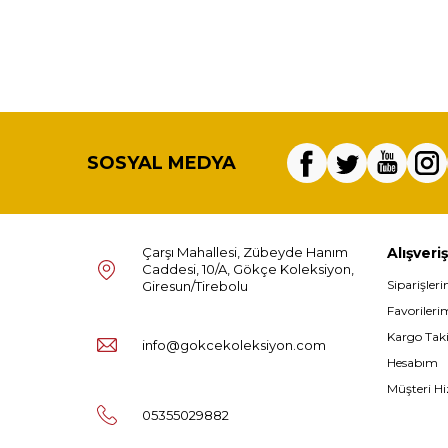
SOSYAL MEDYA
Çarşı Mahallesi, Zübeyde Hanım
Alışveriş
Caddesi, 10/A, Gökçe Koleksiyon,
Siparişler
Giresun/Tirebolu
Favorileri
Kargo Tak
info@gokcekoleksiyon.com
Hesabım
Müşteri Hi
05355029882