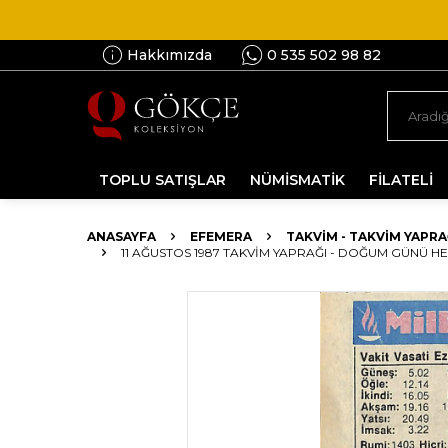
Hakkımızda
0 535 502 98 82
TOPLU SATIŞLAR
NÜMİSMATİK
FİLATELİ
ANASAYFA
EFEMERA
TAKVIM - TAKVIM YAPRA
11 AĞUSTOS 1987 TAKVIM YAPRAĞI - DOĞUM GÜNÜ HE