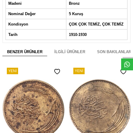
Madeni
Bronz
Nominal Değer
5 Kuruş
Kondisyon
ÇOK ÇOK TEMİZ, ÇOK TEMİZ
Tarih
1910-1930
W
h
s
a
p
p
D
e
s
e
H
a
t
t
BENZER ÜRÜNLER
İLGILI ÜRÜNLER
SON BAKILANLAR
YENI
YENI