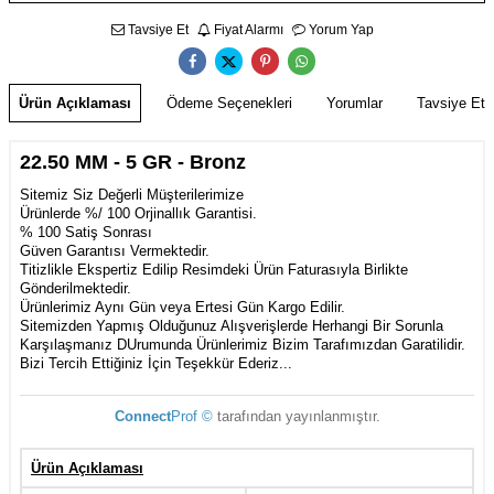
Tavsiye Et
Fiyat Alarmı
Yorum Yap
Ürün Açıklaması
Ödeme Seçenekleri
Yorumlar
Tavsiye Et
22.50 MM - 5 GR - Bronz
Sitemiz Siz Değerli Müşterilerimize
Ürünlerde %/ 100 Orjinallık Garantisi.
% 100 Satiş Sonrası
Güven Garantısı Vermektedir.
Titizlikle Ekspertiz Edilip Resimdeki Ürün Faturasıyla Birlikte
Gönderilmektedir.
Ürünlerimiz Aynı Gün veya Ertesi Gün Kargo Edilir.
Sitemizden Yapmış Olduğunuz Alışverişlerde Herhangi Bir Sorunla
Karşılaşmanız DUrumunda Ürünlerimiz Bizim Tarafımızdan Garatilidir.
Bizi Tercih Ettiğiniz İçin Teşekkür Ederiz...
Connect
Prof ©
tarafından yayınlanmıştır.
Ürün Açıklaması