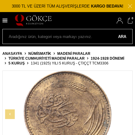
3000 TL VE ÜZERİ TÜM ALIŞVERİŞLERDE
KARGO BEDAVA!
0
ARA
ANASAYFA
NÜMİSMATİK
MADENI PARALAR
TÜRKIYE CUMHURIYETI MADENI PARALAR
1924-1928 DÖNEMI
5 KURUŞ
1341 (1925) YILI 5 KURUŞ - ÇT/ÇÇT TCM3306