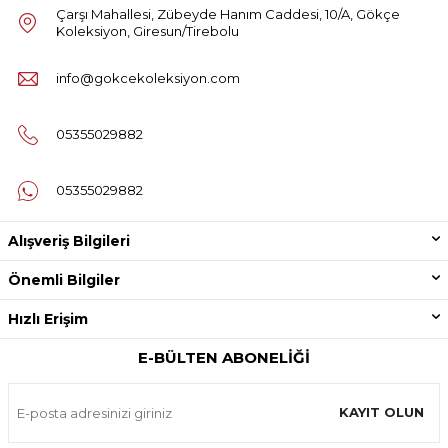
Çarşı Mahallesi, Zübeyde Hanım Caddesi, 10/A, Gökçe
Koleksiyon, Giresun/Tirebolu
info@gokcekoleksiyon.com
05355029882
05355029882
Alışveriş Bilgileri
Önemli Bilgiler
Hızlı Erişim
E-BÜLTEN ABONELIĞI
KAYIT OLUN