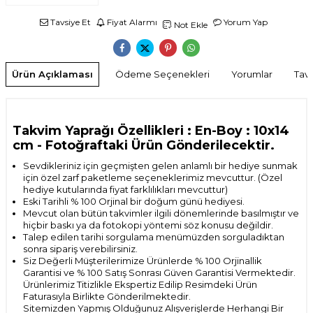
Tavsiye Et
Fiyat Alarmı
Yorum Yap
Not Ekle
Ürün Açıklaması
Ödeme Seçenekleri
Yorumlar
Tavs
Takvim Yaprağı Özellikleri : En-Boy : 10x14
cm
- Fotoğraftaki Ürün Gönderilecektir.
Sevdikleriniz için geçmişten gelen anlamlı bir hediye sunmak
için özel zarf paketleme seçeneklerimiz mevcuttur. (Özel
hediye kutularında fiyat farklılıkları mevcuttur)
Eski Tarihli % 100 Orjinal bir doğum günü hediyesi.
Mevcut olan bütün takvimler ilgili dönemlerinde basılmıştır ve
hiçbir baskı ya da fotokopi yöntemi söz konusu değildir.
Talep edilen tarihi sorgulama menümüzden sorguladıktan
sonra sipariş verebilirsiniz.
Siz Değerli Müşterilerimize Ürünlerde % 100 Orjinallik
Garantisi ve % 100 Satış Sonrası
Güven Garantisi Vermektedir.
Ürünlerimiz Titizlikle Ekspertiz Edilip Resimdeki Ürün
Faturasıyla Birlikte Gönderilmektedir.
Sitemizden Yapmış Olduğunuz Alışverişlerde Herhangi Bir