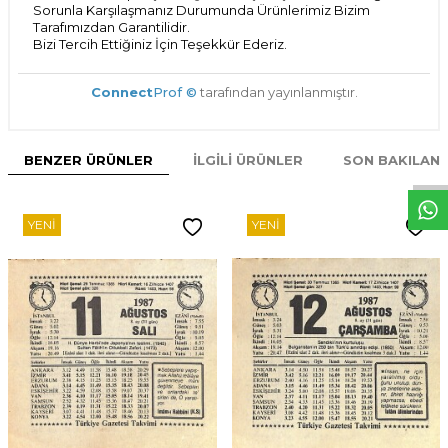
Sorunla Karşılaşmanız Durumunda Ürünlerimiz Bizim
Tarafımızdan Garantilidir.
Bizi Tercih Ettiğiniz İçin Teşekkür Ederiz.
Connect
Prof ©
tarafından yayınlanmıştır.
W
h
t
s
p
p
D
e
s
e
H
a
t
t
BENZER ÜRÜNLER
İLGILI ÜRÜNLER
SON BAKILAN
YENI
YENI