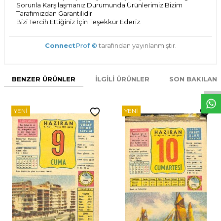
Sorunla Karşılaşmanız Durumunda Ürünlerimiz Bizim
Tarafımızdan Garantilidir.
Bizi Tercih Ettiğiniz İçin Teşekkür Ederiz.
Connect
Prof ©
tarafından yayınlanmıştır.
W
h
t
s
p
p
D
e
s
e
H
a
t
t
BENZER ÜRÜNLER
İLGILI ÜRÜNLER
SON BAKILAN
YENI
YENI