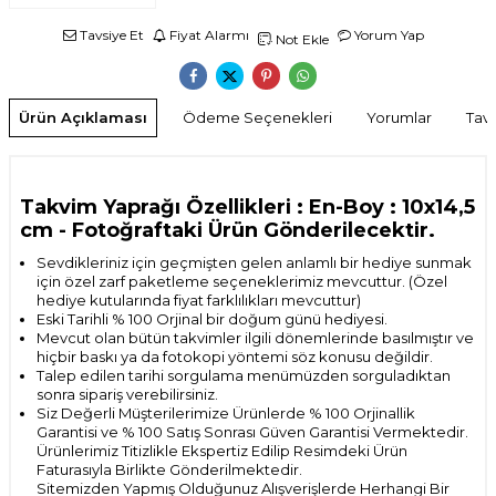
Tavsiye Et
Fiyat Alarmı
Yorum Yap
Not Ekle
Ürün Açıklaması
Ödeme Seçenekleri
Yorumlar
Tavs
Takvim Yaprağı Özellikleri : En-Boy : 10x14,5
cm
- Fotoğraftaki Ürün Gönderilecektir.
Sevdikleriniz için geçmişten gelen anlamlı bir hediye sunmak
için özel zarf paketleme seçeneklerimiz mevcuttur. (Özel
hediye kutularında fiyat farklılıkları mevcuttur)
Eski Tarihli % 100 Orjinal bir doğum günü hediyesi.
Mevcut olan bütün takvimler ilgili dönemlerinde basılmıştır ve
hiçbir baskı ya da fotokopi yöntemi söz konusu değildir.
Talep edilen tarihi sorgulama menümüzden sorguladıktan
sonra sipariş verebilirsiniz.
Siz Değerli Müşterilerimize Ürünlerde % 100 Orjinallik
Garantisi ve % 100 Satış Sonrası
Güven Garantisi Vermektedir.
Ürünlerimiz Titizlikle Ekspertiz Edilip Resimdeki Ürün
Faturasıyla Birlikte Gönderilmektedir.
Sitemizden Yapmış Olduğunuz Alışverişlerde Herhangi Bir