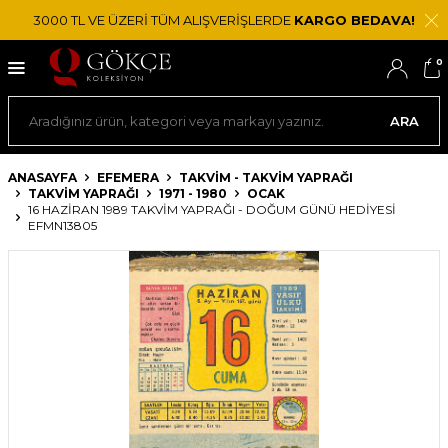
3000 TL VE ÜZERİ TÜM ALIŞVERİŞLERDE
KARGO BEDAVA!
0
ARA
ANASAYFA
EFEMERA
TAKVIM - TAKVIM YAPRAĞI
TAKVIM YAPRAĞI
1971 - 1980
OCAK
16 HAZIRAN 1989 TAKVIM YAPRAĞI - DOĞUM GÜNÜ HEDIYESI
EFMN13805