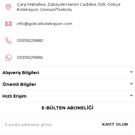
Çarşı Mahallesi, Zübeyde Hanım Caddesi, 10/A, Gökçe
Koleksiyon, Giresun/Tirebolu
info@gokcekoleksiyon.com
05355029882
05355029882
Alışveriş Bilgileri
Önemli Bilgiler
Hızlı Erişim
E-BÜLTEN ABONELIĞI
KAYIT OLUN