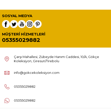
SOSYAL MEDYA
MÜŞTERI HIZMETLERI
05355029882
Çarşı Mahallesi, Zübeyde Hanım Caddesi, 10/A, Gökçe
Koleksiyon, Giresun/Tirebolu
info@gokcekoleksiyon.com
05355029882
05355029882