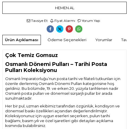
HEMEN AL
Tavsiye Et
Fiyat Alarmı
Yorum Yap
Ürün Açıklaması
Ödeme Seçenekleri
Yorumlar
Tavs
Çok Temiz Gomsuz
Osmanlı Dönemi Pulları – Tarihi Posta
Pulları Koleksiyonu
Osmanlı İmparatorluğu’nun posta tarihi ve filateli tutkunları için
özenle derlenmiş Osmanlı Dönemi Pulları kategorisine hoş
geldiniz. Bu bölümde, 19. ve erken 20. yüzyıla tarihlenen nadir
Osmanlı posta pulları ve dönemsel sürşarjlı pullar bir arada
sunulmaktadır.
Her bir pul, uzman ekibimiz tarafından özgünlük, kondisyon ve
dönemsel baskı özellikleri açısından değerlendirilmiştir.
Koleksiyonunuz için uygun eserleri seçerken, pulun tarihi
bağlamı, basım yılı ve özel işaretleri gibi detayları açıklama
kısmında bulabilirsiniz.