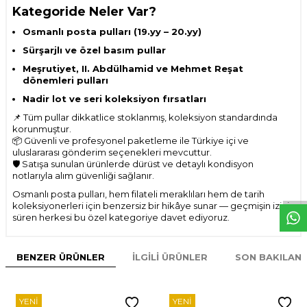
Kategoride Neler Var?
Osmanlı posta pulları (19.yy – 20.yy)
Sürşarjlı ve özel basım pullar
Meşrutiyet, II. Abdülhamid ve Mehmet Reşat
dönemleri pulları
Nadir lot ve seri koleksiyon fırsatları
📌 Tüm pullar dikkatlice stoklanmış, koleksiyon standardında
korunmuştur.
📦 Güvenli ve profesyonel paketleme ile Türkiye içi ve
uluslararası gönderim seçenekleri mevcuttur.
W
h
t
s
p
p
D
e
s
e
H
a
t
t
🛡️ Satışa sunulan ürünlerde dürüst ve detaylı kondisyon
notlarıyla alım güvenliği sağlanır.
Osmanlı posta pulları, hem filateli meraklıları hem de tarih
koleksiyonerleri için benzersiz bir hikâye sunar — geçmişin izini
süren herkesi bu özel kategoriye davet ediyoruz.
BENZER ÜRÜNLER
İLGILI ÜRÜNLER
SON BAKILAN
YENI
YENI