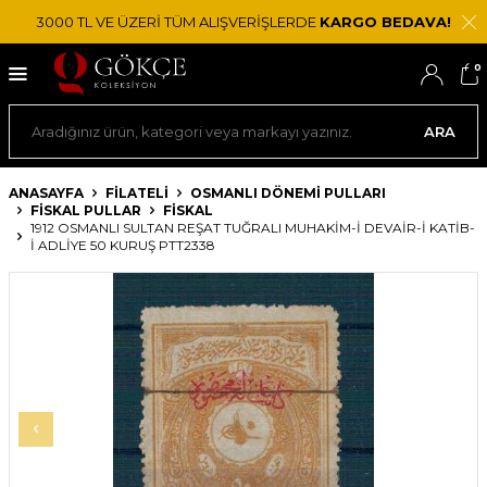
3000 TL VE ÜZERİ TÜM ALIŞVERİŞLERDE
KARGO BEDAVA!
0
ARA
ANASAYFA
FİLATELİ
OSMANLI DÖNEMI PULLARI
FISKAL PULLAR
FISKAL
1912 OSMANLI SULTAN REŞAT TUĞRALI MUHAKIM-I DEVAIR-I KATIB-
I ADLIYE 50 KURUŞ PTT2338