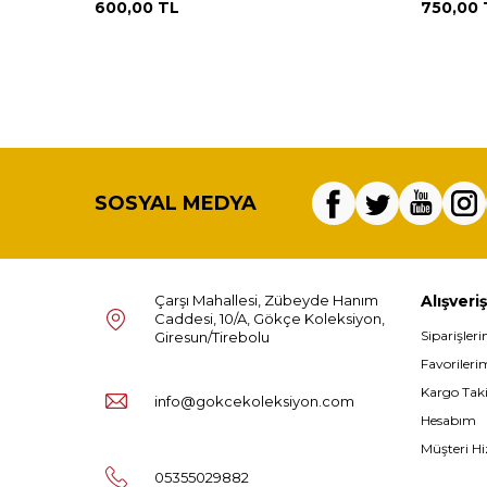
600,00
TL
750,00
SOSYAL MEDYA
Çarşı Mahallesi, Zübeyde Hanım
Alışveriş
Caddesi, 10/A, Gökçe Koleksiyon,
Siparişler
Giresun/Tirebolu
Favorileri
Kargo Tak
info@gokcekoleksiyon.com
Hesabım
Müşteri Hi
05355029882