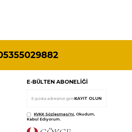
05355029882
E-BÜLTEN ABONELIĞI
KAYIT OLUN
KVKK Sözleşmesi'ni
, Okudum,
Kabul Ediyorum.