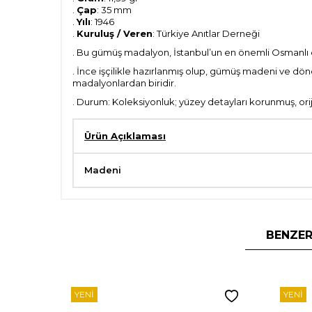
.
Çap
: 35 mm
.
Yılı
: 1946
.
Kuruluş / Veren
: Türkiye Anıtlar Derneği
. Bu gümüş madalyon, İstanbul’un en önemli Osmanlı e
. İnce işçilikle hazırlanmış olup, gümüş madeni ve dön
madalyonlardan biridir.
. Durum: Koleksiyonluk; yüzey detayları korunmuş, orij
Ürün Açıklaması
Madeni
BENZER
YENI
YENI