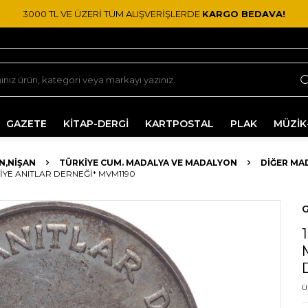
3000 TL VE ÜZERİ TÜM ALIŞVERİŞLERDE
KARGO BEDAVA!
GAZETE
KİTAP-DERGİ
KARTPOSTAL
PLAK
MÜZİK
N,NIŞAN
TÜRKIYE CUM. MADALYA VE MADALYON
DIĞER MA
IYE ANITLAR DERNEĞI* MVM1190
G
Ü