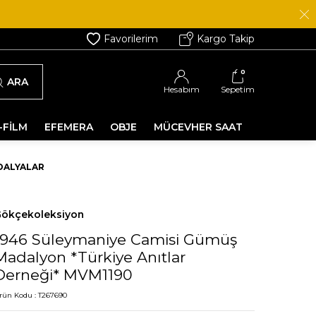
Favorilerim
Kargo Takip
0
ARA
Hesabım
Sepetim
-FİLM
EFEMERA
OBJE
MÜCEVHER SAAT
DALYALAR
ökçekoleksiyon
1946 Süleymaniye Camisi Gümüş
Madalyon *Türkiye Anıtlar
Derneği* MVM1190
rün Kodu :
T267690