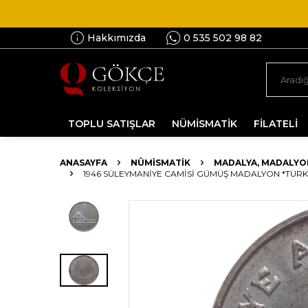
Hakkımızda
0 535 502 98 82
TOPLU SATIŞLAR
NÜMİSMATİK
FİLATELİ
ANASAYFA
NÜMİSMATİK
MADALYA, MADALYO
1946 SÜLEYMANIYE CAMISI GÜMÜŞ MADALYON *TÜRK