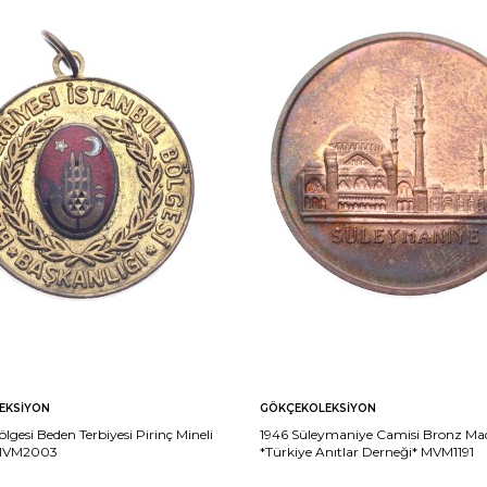
EKSIYON
GÖKÇEKOLEKSIYON
ölgesi Beden Terbiyesi Pirinç Mineli
1946 Süleymaniye Camisi Bronz Ma
MVM2003
*Türkiye Anıtlar Derneği* MVM1191