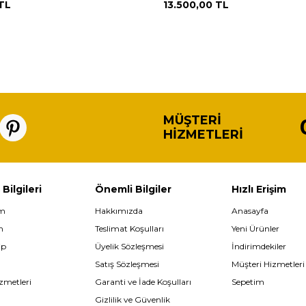
TL
13.500,00
TL
MÜŞTERI
HIZMETLERI
 Bilgileri
Önemli Bilgiler
Hızlı Erişim
im
Hakkımızda
Anasayfa
m
Teslimat Koşulları
Yeni Ürünler
ip
Üyelik Sözleşmesi
İndirimdekiler
Satış Sözleşmesi
Müşteri Hizmetleri
zmetleri
Garanti ve İade Koşulları
Sepetim
Gizlilik ve Güvenlik