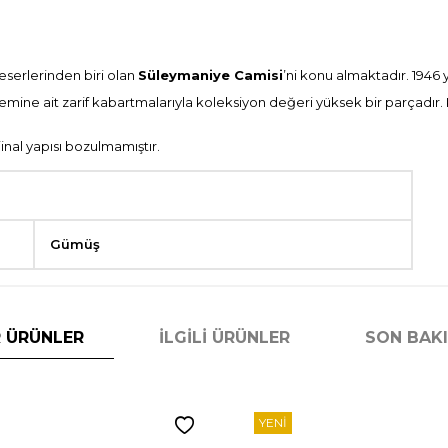
serlerinden biri olan
Süleymaniye Camisi
’ni konu almaktadır. 1946 y
emine ait zarif kabartmalarıyla koleksiyon değeri yüksek bir parçadır. 
inal yapısı bozulmamıştır.
Gümüş
 ÜRÜNLER
İLGILI ÜRÜNLER
SON BAK
YENI