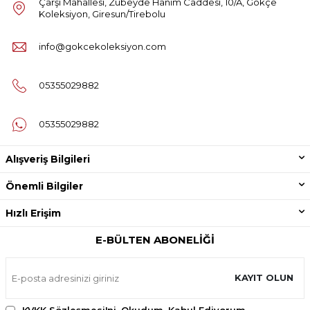
Çarşı Mahallesi, Zübeyde Hanım Caddesi, 10/A, Gökçe
Koleksiyon, Giresun/Tirebolu
info@gokcekoleksiyon.com
05355029882
05355029882
Alışveriş Bilgileri
Önemli Bilgiler
Hızlı Erişim
E-BÜLTEN ABONELIĞI
KAYIT OLUN
KVKK Sözleşmesi'ni
, Okudum, Kabul Ediyorum.