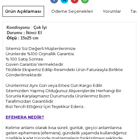
Ürün Açıklaması
Ödeme Seçenekleri
Yorumlar
Tavs
Kondisyonu
:
Çok İyi
Durumu
:
İkinci El
Ölçü
: 15x25
cm
Sitemiz Siz Değerli Müşterilerimize
Ürünlerde %100 Orjinallik Garantisi.
% 100 Satış Sonrası
Güven Garantisi Vermektedir.
Titizlikle Ekspertiz Edilip Resimdeki Ürün Faturasıyla Birlikte
Gönderilmektedir.
Ürünlerimiz Aynı Gün veya Ertesi Gün Kargo Edilir.
Sitemizden Yapmış Olduğunuz Alışverişlerde Herhangi Bir
Sorunla Karşılaşmanız Durumunda Ürünlerimiz Bizim
Tarafımızdan Garantilidir.
Bizi Tercih Ettiğiniz İçin Teşekkür Ederiz...
EFEMERA NEDİR?
Kelime anlamı olarak kısa süreli, günlük, geçici anlamlarına
gelen ephemera (efemera), gündelik yaşamda kullandığımız
özellikle kağıt türünde malzemelerin biriktirilmesi şeklinde