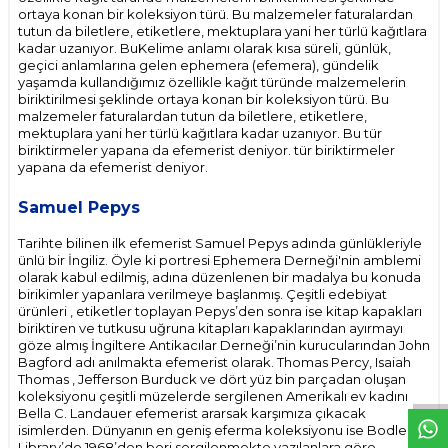
ortaya konan bir koleksiyon türü. Bu malzemeler faturalardan
tutun da biletlere, etiketlere, mektuplara yani her türlü kağıtlara
kadar uzanıyor. BuKelime anlamı olarak kısa süreli, günlük,
geçici anlamlarına gelen ephemera (efemera), gündelik
yaşamda kullandığımız özellikle kağıt türünde malzemelerin
biriktirilmesi şeklinde ortaya konan bir koleksiyon türü. Bu
malzemeler faturalardan tutun da biletlere, etiketlere,
mektuplara yani her türlü kağıtlara kadar uzanıyor. Bu tür
biriktirmeler yapana da efemerist deniyor. tür biriktirmeler
yapana da efemerist deniyor.
Samuel Pepys
Tarihte bilinen ilk efemerist Samuel Pepys adında günlükleriyle
ünlü bir İngiliz. Öyle ki portresi Ephemera Derneği'nin amblemi
olarak kabul edilmiş, adına düzenlenen bir madalya bu konuda
birikimler yapanlara verilmeye başlanmış. Çeşitli edebiyat
ürünleri , etiketler toplayan Pepys’den sonra ise kitap kapakları
biriktiren ve tutkusu uğruna kitapları kapaklarından ayırmayı
göze almış İngiltere Antikacılar Derneği’nin kurucularından John
W
h
t
s
p
p
D
e
s
e
H
a
t
t
Bagford adı anılmakta efemerist olarak. Thomas Percy, Isaiah
Thomas , Jefferson Burduck ve dört yüz bin parçadan oluşan
koleksiyonu çeşitli müzelerde sergilenen Amerikalı ev kadını
Bella C. Landauer efemerist ararsak karşımıza çıkacak
isimlerden. Dünyanın en geniş eferma koleksiyonu ise Bodleian
Library’de 1968’den beri sergilenmekte yazılanlara göre.