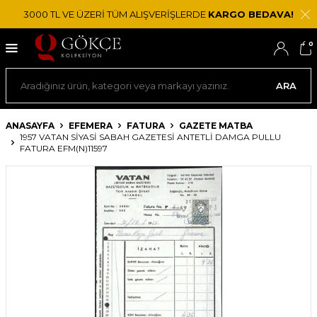
3000 TL VE ÜZERİ TÜM ALIŞVERİŞLERDE
KARGO BEDAVA!
0
ARA
ANASAYFA
EFEMERA
FATURA
GAZETE MATBA
1957 VATAN SIYASI SABAH GAZETESI ANTETLI DAMGA PULLU
FATURA EFM(N)11597