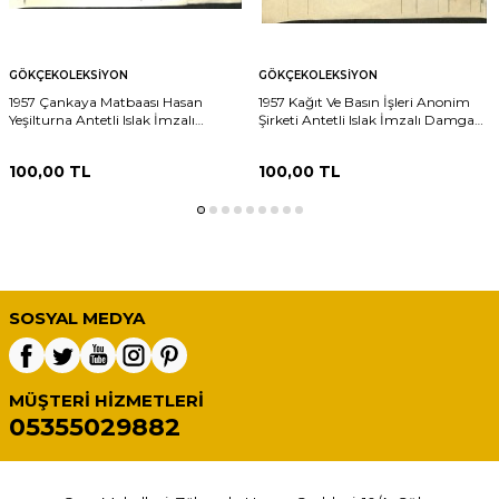
GÖKÇEKOLEKSIYON
GÖKÇEKOLEKSIYON
1957 Çankaya Matbaası Hasan
1957 Kağıt Ve Basın İşleri Anonim
Yeşilturna Antetli Islak İmzalı
Şirketi Antetli Islak İmzalı Damga
Damga Pullu Fatura EFM(N)12067
Pullu Fatura EFM(N)12066
100,00
TL
100,00
TL
SOSYAL MEDYA
MÜŞTERI HIZMETLERI
05355029882