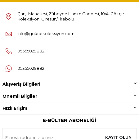
Çarşı Mahallesi, Zübeyde Hanım Caddesi, 10/A, Gökçe
Koleksiyon, Giresun/Tirebolu
info@gokcekoleksiyon.com
05355029882
05355029882
Alışveriş Bilgileri
Önemli Bilgiler
Hızlı Erişim
E-BÜLTEN ABONELIĞI
KAYIT OLUN