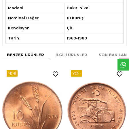
Madeni
Bakır, Nikel
Nominal Değer
10 Kuruş
Kondisyon
ÇİL
Tarih
1960-1980
W
h
t
s
p
p
D
e
s
e
H
a
t
t
BENZER ÜRÜNLER
İLGILI ÜRÜNLER
SON BAKILAN
YENI
YENI