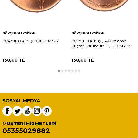
GÖKÇEKOLEKSIYON
GÖKÇEKOLEKSIYON
1974 Yılı 10 Kuruş - ÇİL TCM3253
1971 Yılı 10 Kuruş (FAO) *Saban
Kılıçtan Üstündür* - ÇİL TCM3365
150,00
TL
150,00
TL
SOSYAL MEDYA
MÜŞTERI HIZMETLERI
05355029882