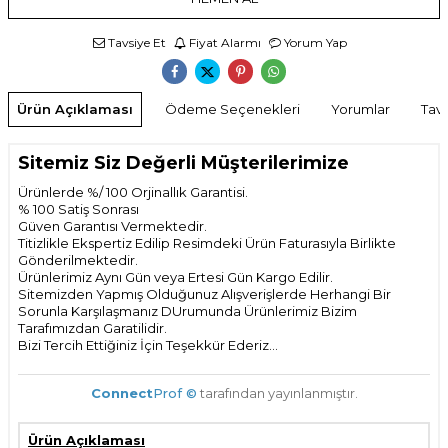
Tavsiye Et
Fiyat Alarmı
Yorum Yap
Ürün Açıklaması
Ödeme Seçenekleri
Yorumlar
Tavs
Sitemiz Siz Değerli Müşterilerimize
Ürünlerde %/ 100 Orjinallık Garantisi.
% 100 Satiş Sonrası
Güven Garantısı Vermektedir.
Titizlikle Ekspertiz Edilip Resimdeki Ürün Faturasıyla Birlikte
Gönderilmektedir.
Ürünlerimiz Aynı Gün veya Ertesi Gün Kargo Edilir.
Sitemizden Yapmış Olduğunuz Alışverişlerde Herhangi Bir
Sorunla Karşılaşmanız DUrumunda Ürünlerimiz Bizim
Tarafımızdan Garatilidir.
Bizi Tercih Ettiğiniz İçin Teşekkür Ederiz...
Connect
Prof ©
tarafından yayınlanmıştır.
Ürün Açıklaması