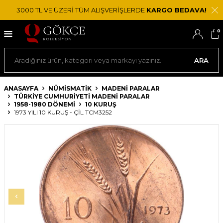
3000 TL VE ÜZERİ TÜM ALIŞVERİŞLERDE
KARGO BEDAVA!
0
ARA
ANASAYFA
NÜMİSMATİK
MADENI PARALAR
TÜRKIYE CUMHURIYETI MADENI PARALAR
1958-1980 DÖNEMI
10 KURUŞ
1973 YILI 10 KURUŞ - ÇİL TCM3252