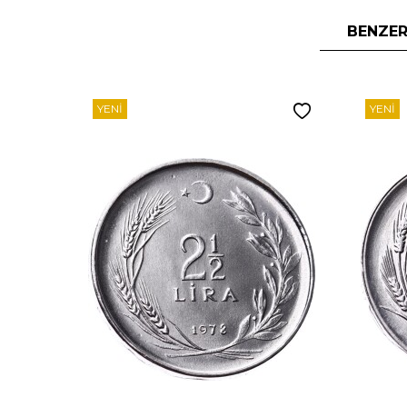
BENZER
YENI
YENI