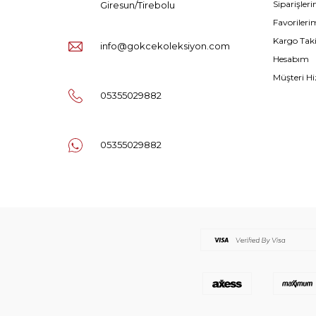
Siparişler
Giresun/Tirebolu
Favorileri
Kargo Tak
info@gokcekoleksiyon.com
Hesabım
Müşteri Hi
05355029882
05355029882