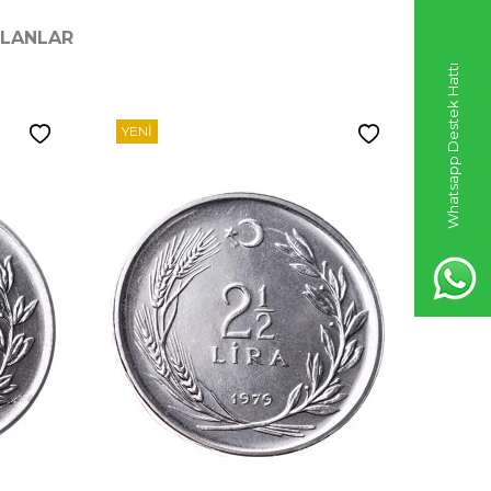
ILANLAR
Whatsapp Destek Hattı
YENI
YENI