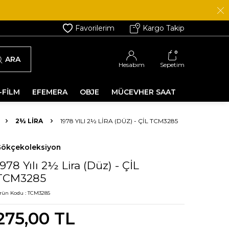
Favorilerim
Kargo Takip
0
ARA
Hesabım
Sepetim
-FİLM
EFEMERA
OBJE
MÜCEVHER SAAT
2½ LIRA
1978 YILI 2½ LIRA (DÜZ) - ÇİL TCM3285
ökçekoleksiyon
1978 Yılı 2½ Lira (Düz) - ÇİL
TCM3285
rün Kodu :
TCM3285
275,00
TL