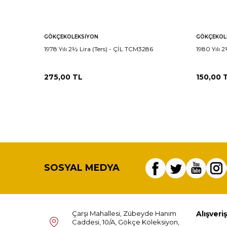
GÖKÇEKOLEKSIYON
GÖKÇEKOL
1978 Yılı 2½ Lira (Ters) - ÇİL TCM3286
1980 Yılı 
275,00
TL
150,00
T
SOSYAL MEDYA
Çarşı Mahallesi, Zübeyde Hanım
Alışveriş
Caddesi, 10/A, Gökçe Koleksiyon,