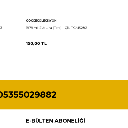
GÖKÇEKOLEKSIYON
GÖKÇEKO
83
1979 Yılı 2½ Lira (Ters) - ÇİL TCM3282
1979 Yılı
150,00
TL
150,00
05355029882
E-BÜLTEN ABONELIĞI