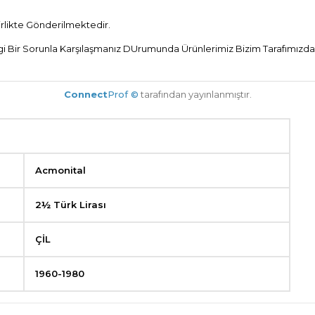
Birlikte Gönderilmektedir.
 Bir Sorunla Karşılaşmanız DUrumunda Ürünlerimiz Bizim Tarafımızdan 
Connect
Prof ©
tarafından yayınlanmıştır.
Acmonital
2½ Türk Lirası
ÇİL
1960-1980