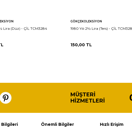
EKSIYON
GÖKÇEKOLEKSIYON
2½ Lira (Düz) - ÇİL TCM3284
1980 Yılı 2½ Lira (Ters) - ÇİL TCM32
L
150,00
TL
MÜŞTERI
HIZMETLERI
 Bilgileri
Önemli Bilgiler
Hızlı Erişim