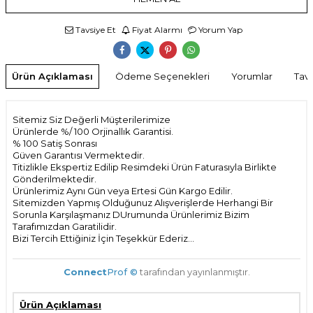
Tavsiye Et
Fiyat Alarmı
Yorum Yap
Ürün Açıklaması
Ödeme Seçenekleri
Yorumlar
Tavs
Sitemiz Siz Değerli Müşterilerimize
Ürünlerde %/ 100 Orjinallık Garantisi.
% 100 Satiş Sonrası
Güven Garantısı Vermektedir.
Titizlikle Ekspertiz Edilip Resimdeki Ürün Faturasıyla Birlikte
Gönderilmektedir.
Ürünlerimiz Aynı Gün veya Ertesi Gün Kargo Edilir.
Sitemizden Yapmış Olduğunuz Alışverişlerde Herhangi Bir
Sorunla Karşılaşmanız DUrumunda Ürünlerimiz Bizim
Tarafımızdan Garatilidir.
Bizi Tercih Ettiğiniz İçin Teşekkür Ederiz...
Connect
Prof ©
tarafından yayınlanmıştır.
Ürün Açıklaması