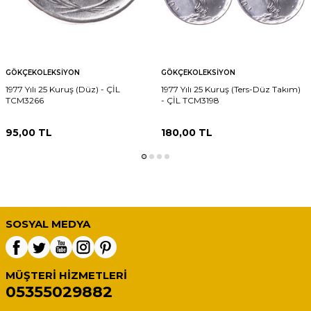
GÖKÇEKOLEKSIYON
GÖKÇEKOLEKSIYON
1977 Yılı 25 Kuruş (Düz) - ÇİL
1977 Yılı 25 Kuruş (Ters-Düz Takım)
TCM3266
- ÇİL TCM3198
95,00
TL
180,00
TL
SOSYAL MEDYA
MÜŞTERI HIZMETLERI
05355029882