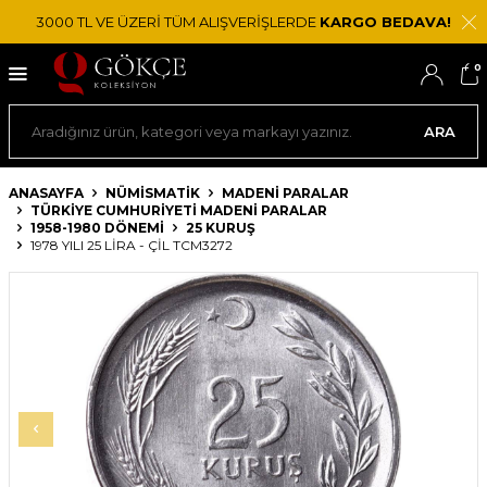
3000 TL VE ÜZERİ TÜM ALIŞVERİŞLERDE
KARGO BEDAVA!
0
ARA
ANASAYFA
NÜMİSMATİK
MADENI PARALAR
TÜRKIYE CUMHURIYETI MADENI PARALAR
1958-1980 DÖNEMI
25 KURUŞ
1978 YILI 25 LIRA - ÇİL TCM3272