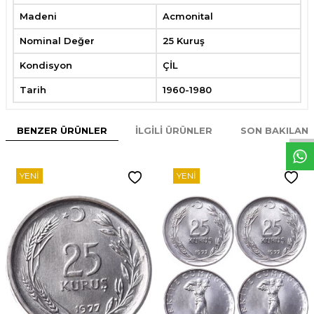
Madeni
Acmonital
Nominal Değer
25 Kuruş
Kondisyon
ÇİL
Tarih
1960-1980
W
h
t
s
p
p
D
e
s
e
H
a
t
t
BENZER ÜRÜNLER
İLGILI ÜRÜNLER
SON BAKILAN
YENI
YENI