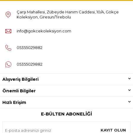
Çarşı Mahallesi, Zübeyde Hanım Caddesi, 10/A, Gökçe
Koleksiyon, Giresun/Tirebolu
info@gokcekoleksiyon.com
05355029882
05355029882
Alışveriş Bilgileri
Önemli Bilgiler
Hızlı Erişim
E-BÜLTEN ABONELIĞI
KAYIT OLUN