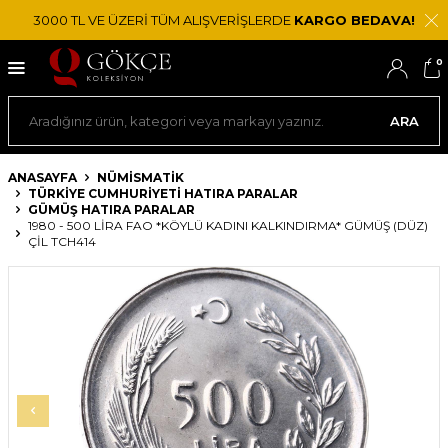
3000 TL VE ÜZERİ TÜM ALIŞVERİŞLERDE
KARGO BEDAVA!
0
ARA
ANASAYFA
NÜMİSMATİK
TÜRKIYE CUMHURIYETI HATIRA PARALAR
GÜMÜŞ HATIRA PARALAR
1980 - 500 LIRA FAO *KÖYLÜ KADINI KALKINDIRMA* GÜMÜŞ (DÜZ)
ÇİL TCH414