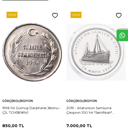
W
h
t
s
p
p
D
e
s
e
H
a
t
t
YENI
YENI
GÖKÇEKOLEKSIYON
GÖKÇEKOLEKSIYON
1996 Yılı Gümüş Darphane Jetonu -
2019 - Atatürkün Samsuna
ÇİL TCH381#141
Çıkışının 100.Yılı *Sertifikalı*
TCH1420
850,00
TL
7.000,00
TL