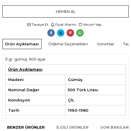
HEMEN AL
Tavsiye Et
Fiyat Alarmı
Yorum Yap
Ürün Açıklaması
Ödeme Seçenekleri
Yorumlar
Tavs
9 gr. gümüş .900 ayar
Ürün Açıklaması
Madeni
Gümüş
Nominal Değer
500 Türk Lirası
Kondisyon
ÇİL
Tarih
1960-1980
BENZER ÜRÜNLER
İLGILI ÜRÜNLER
SON BAKILAN