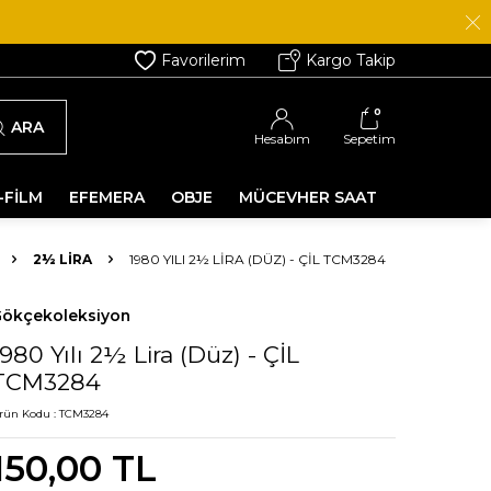
Favorilerim
Kargo Takip
0
ARA
Hesabım
Sepetim
-FİLM
EFEMERA
OBJE
MÜCEVHER SAAT
2½ LIRA
1980 YILI 2½ LIRA (DÜZ) - ÇİL TCM3284
ökçekoleksiyon
1980 Yılı 2½ Lira (Düz) - ÇİL
TCM3284
rün Kodu :
TCM3284
150,00
TL