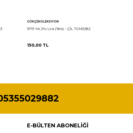
GÖKÇEKOLEKSIYON
GÖKÇEKO
83
1979 Yılı 2½ Lira (Ters) - ÇİL TCM3282
1979 Yılı
150,00
TL
150,00
05355029882
E-BÜLTEN ABONELIĞI