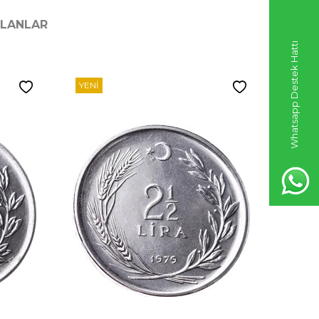
ILANLAR
Whatsapp Destek Hattı
YENI
YENI