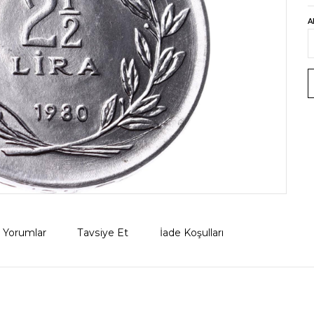
A
Yorumlar
Tavsiye Et
İade Koşulları