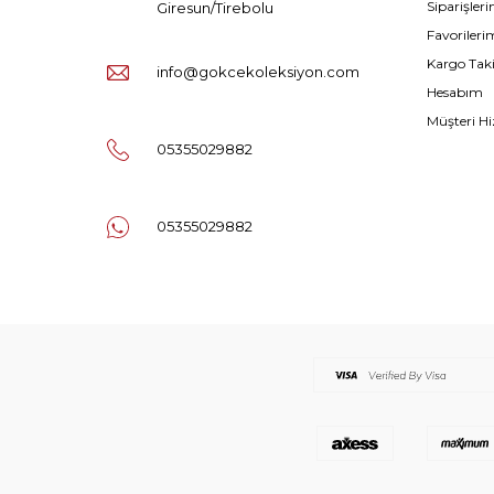
Siparişler
Giresun/Tirebolu
Favorileri
Kargo Tak
info@gokcekoleksiyon.com
Hesabım
Müşteri Hi
05355029882
05355029882