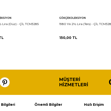
EKSIYON
GÖKÇEKOLEKSIYON
2½ Lira (Düz) - ÇİL TCM3285
1980 Yılı 2½ Lira (Ters) - ÇİL TCM32
TL
150,00
TL
MÜŞTERI
HIZMETLERI
 Bilgileri
Önemli Bilgiler
Hızlı Erişim