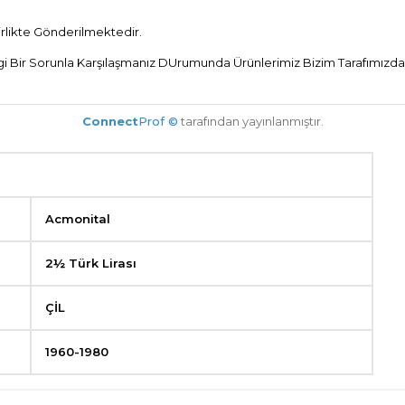
Birlikte Gönderilmektedir.
 Bir Sorunla Karşılaşmanız DUrumunda Ürünlerimiz Bizim Tarafımızdan 
Connect
Prof ©
tarafından yayınlanmıştır.
Acmonital
2½ Türk Lirası
ÇİL
1960-1980