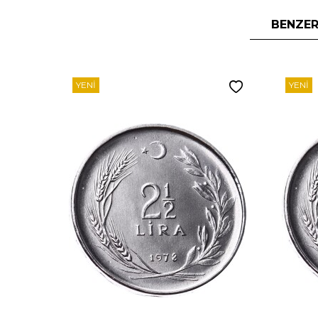
BENZER
YENI
YENI