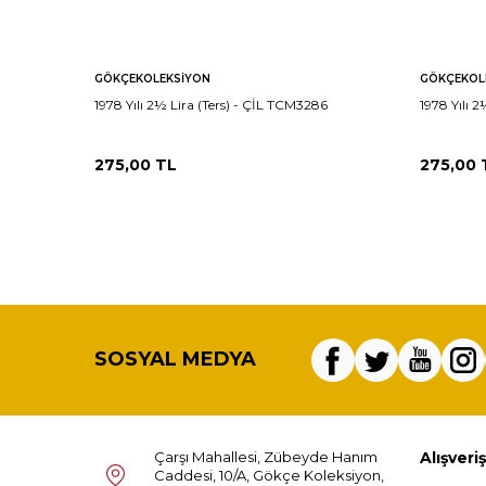
GÖKÇEKOLEKSIYON
GÖKÇEKOL
1978 Yılı 2½ Lira (Ters) - ÇİL TCM3286
1978 Yılı 
275,00
TL
275,00
SOSYAL MEDYA
Çarşı Mahallesi, Zübeyde Hanım
Alışveriş
Caddesi, 10/A, Gökçe Koleksiyon,