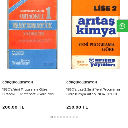
W
h
t
s
p
p
D
e
s
e
H
a
t
t
GÖKÇEKOLEKSIYON
GÖKÇEKOLEKSIYON
1980's Yeni Programa Göre
1980's Lise 2.Sınıf Yeni Programa
Ortaokul 1 Matematik Yardımcı
Göre Kimya Kitabı NDR102091
Kitabı NDR102092
200,00
TL
250,00
TL