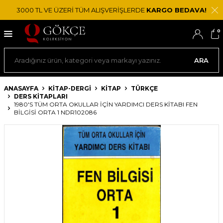
3000 TL VE ÜZERİ TÜM ALIŞVERİŞLERDE
KARGO BEDAVA!
0
ARA
ANASAYFA
KİTAP-DERGİ
KITAP
TÜRKÇE
DERS KITAPLARI
1980'S TÜM ORTA OKULLAR İÇIN YARDIMCI DERS KITABI FEN
BILGISI ORTA 1 NDR102086