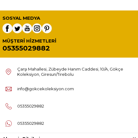
SOSYAL MEDYA
MÜŞTERI HIZMETLERI
05355029882
Çarşı Mahallesi, Zübeyde Hanım Caddesi, 10/A, Gökçe
Koleksiyon, Giresun/Tirebolu
info@gokcekoleksiyon.com
05355029882
05355029882