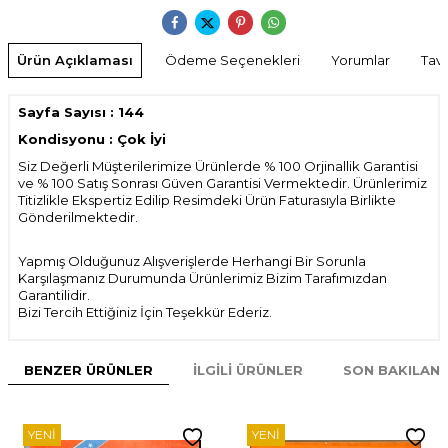
Ürün Açıklaması
Ödeme Seçenekleri
Yorumlar
Tavs
Sayfa Sayısı : 144
Kondisyonu : Çok İyi
Siz Değerli Müşterilerimize Ürünlerde % 100 Orjinallik Garantisi
ve % 100 Satış Sonrası Güven Garantisi Vermektedir. Ürünlerimiz
Titizlikle Ekspertiz Edilip Resimdeki Ürün Faturasıyla Birlikte
Gönderilmektedir.
Yapmış Olduğunuz Alışverişlerde Herhangi Bir Sorunla
Karşılaşmanız Durumunda Ürünlerimiz Bizim Tarafımızdan
Garantilidir.
Bizi Tercih Ettiğiniz İçin Teşekkür Ederiz.
BENZER ÜRÜNLER
İLGILI ÜRÜNLER
SON BAKILAN
YENI
YENI