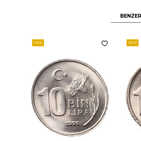
BENZER
YENI
YENI