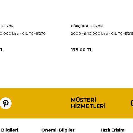
EKSIYON
GÖKÇEKOLEKSIYON
 10.000 Lira - ÇİL TCM3270
2000 Yılı 10.000 Lira - ÇİL TCM3215
L
175,00
TL
MÜŞTERI
HIZMETLERI
 Bilgileri
Önemli Bilgiler
Hızlı Erişim