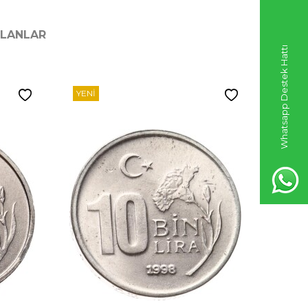
ILANLAR
Whatsapp Destek Hattı
YENI
YENI