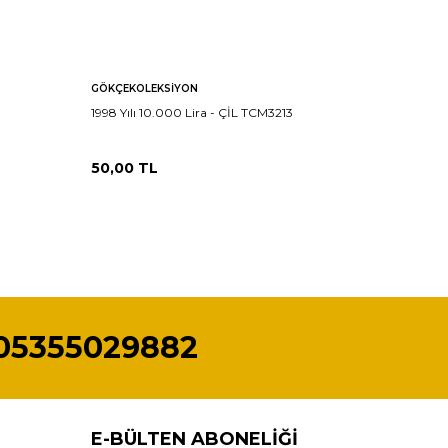
GÖKÇEKOLEKSIYON
GÖKÇEKO
1998 Yılı 10.000 Lira - ÇİL TCM3213
1997 Yılı
50,00
TL
50,00
T
05355029882
E-BÜLTEN ABONELIĞI