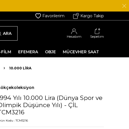
Favorilerim
Kargo Takip
0
ARA
Hesabım
Sepetim
-FİLM
EFEMERA
OBJE
MÜCEVHER SAAT
10.000 LIRA
ökçekoleksiyon
1994 Yılı 10.000 Lira (Dünya Spor ve
Olimpik Düşünce Yılı) - ÇİL
TCM3216
rün Kodu :
TCM3216