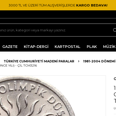
3000 TL VE ÜZERİ TÜM ALIŞVERİŞLERDE
KARGO BEDAVA!
GAZETE
KİTAP-DERGİ
KARTPOSTAL
PLAK
MÜZİK
TÜRKIYE CUMHURIYETI MADENI PARALAR
1981-2004 DÖNEMI
CE YILI) - ÇİL TCM3216
G
Ü