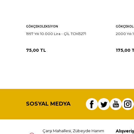
GÖKÇEKOLEKSIYON
GÖKÇEKOL
1997 Yılı 10.000 Lira - ÇİL TCM3271
2000 Yılı
75,00
TL
175,00
T
SOSYAL MEDYA
Çarşı Mahallesi, Zübeyde Hanım
Alışveriş