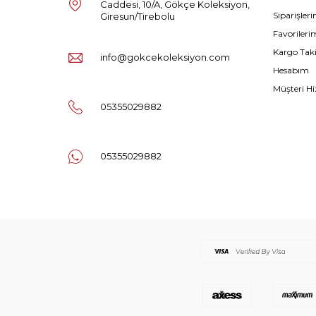
Caddesi, 10/A, Gökçe Koleksiyon,
Siparişler
Giresun/Tirebolu
Favorileri
Kargo Tak
info@gokcekoleksiyon.com
Hesabım
Müşteri Hi
05355029882
05355029882