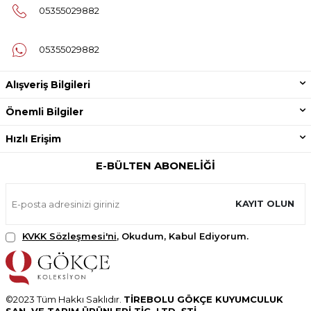
05355029882
05355029882
Alışveriş Bilgileri
Önemli Bilgiler
Hızlı Erişim
E-BÜLTEN ABONELIĞI
KAYIT OLUN
KVKK Sözleşmesi'ni
, Okudum, Kabul Ediyorum.
©2023 Tüm Hakkı Saklıdır.
TİREBOLU GÖKÇE KUYUMCULUK
SAN. VE TARIM ÜRÜNLERİ TİC. LTD. ŞTİ.