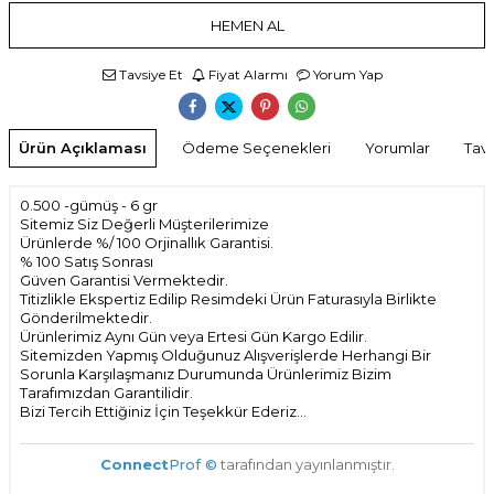
HEMEN AL
Tavsiye Et
Fiyat Alarmı
Yorum Yap
Ürün Açıklaması
Ödeme Seçenekleri
Yorumlar
Tavs
0.500 -gümüş - 6 gr
Sitemiz Siz Değerli Müşterilerimize
Ürünlerde %/ 100 Orjinallık Garantisi.
% 100 Satış Sonrası
Güven Garantisi Vermektedir.
Titizlikle Ekspertiz Edilip Resimdeki Ürün Faturasıyla Birlikte
Gönderilmektedir.
Ürünlerimiz Aynı Gün veya Ertesi Gün Kargo Edilir.
Sitemizden Yapmış Olduğunuz Alışverişlerde Herhangi Bir
Sorunla Karşılaşmanız Durumunda Ürünlerimiz Bizim
Tarafımızdan Garantilidir.
Bizi Tercih Ettiğiniz İçin Teşekkür Ederiz...
Connect
Prof ©
tarafından yayınlanmıştır.