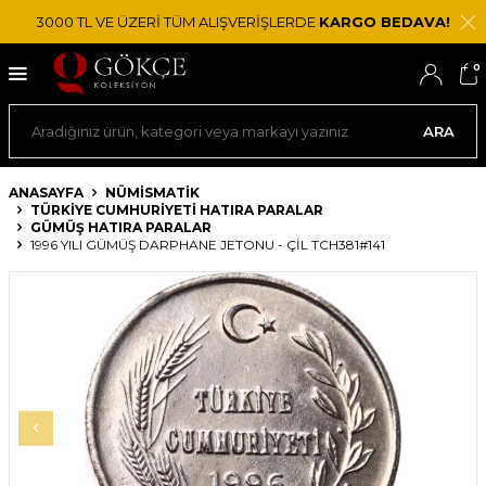
3000 TL VE ÜZERİ TÜM ALIŞVERİŞLERDE
KARGO BEDAVA!
0
ARA
ANASAYFA
NÜMİSMATİK
TÜRKIYE CUMHURIYETI HATIRA PARALAR
GÜMÜŞ HATIRA PARALAR
1996 YILI GÜMÜŞ DARPHANE JETONU - ÇİL TCH381#141