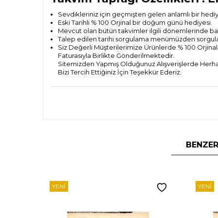
Sevdikleriniz için geçmişten gelen anlamlı bir hedi
Eski Tarihli % 100 Orjinal bir doğum günü hediyesi.
Mevcut olan bütün takvimler ilgili dönemlerinde bas
Talep edilen tarihi sorgulama menümüzden sorguladık
Siz Değerli Müşterilerimize Ürünlerde % 100 Orjinall
Faturasıyla Birlikte Gönderilmektedir.
Sitemizden Yapmış Olduğunuz Alışverişlerde Herhan
Bizi Tercih Ettiğiniz İçin Teşekkür Ederiz.
BENZER
YENI
YENI