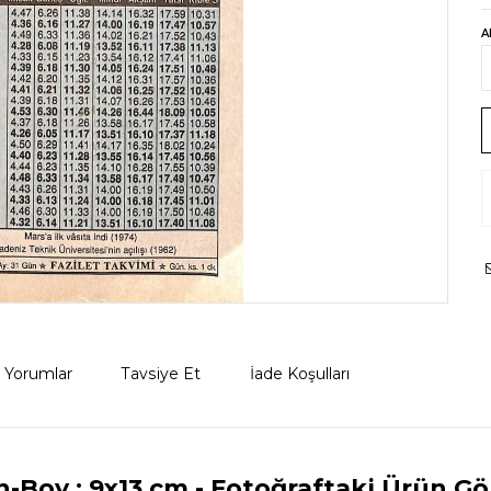
A
Yorumlar
Tavsiye Et
İade Koşulları
n-Boy : 9x13 cm
- Fotoğraftaki Ürün Gö