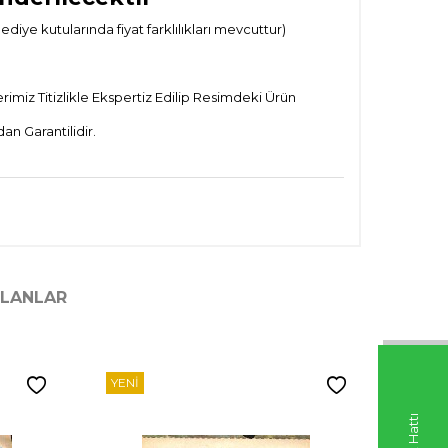
ye kutularında fiyat farklılıkları mevcuttur)
imiz Titizlikle Ekspertiz Edilip Resimdeki Ürün
n Garantilidir.
ILANLAR
YENI
YENI