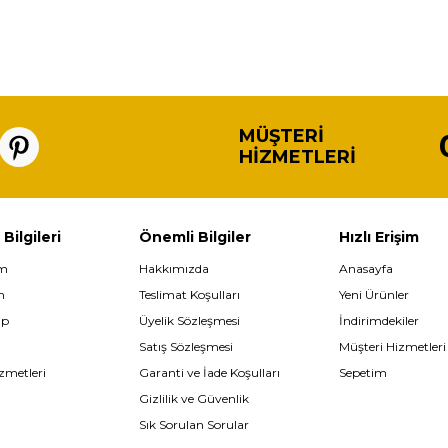
MÜŞTERI
HIZMETLERI
 Bilgileri
Önemli Bilgiler
Hızlı Erişim
im
Hakkımızda
Anasayfa
m
Teslimat Koşulları
Yeni Ürünler
ip
Üyelik Sözleşmesi
İndirimdekiler
Satış Sözleşmesi
Müşteri Hizmetleri
zmetleri
Garanti ve İade Koşulları
Sepetim
Gizlilik ve Güvenlik
Sık Sorulan Sorular