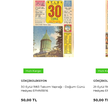
Hızlı Kargo
Hızlı K
GÖKÇEKOLEKSIYON
GÖKÇEKOL
30 Eylül 1983 Takvim Yaprağı - Doğum Günü
29 Eylül 
Hediyesi EFMN15916
Hediyesi 
50,00
TL
50,00
T