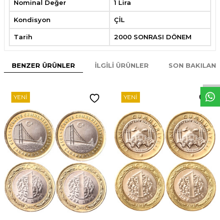
Nominal Değer
1 Lira
Kondisyon
ÇİL
Tarih
2000 SONRASI DÖNEM
W
h
t
s
p
p
D
e
s
e
H
a
t
t
BENZER ÜRÜNLER
İLGILI ÜRÜNLER
SON BAKILAN
YENI
YENI