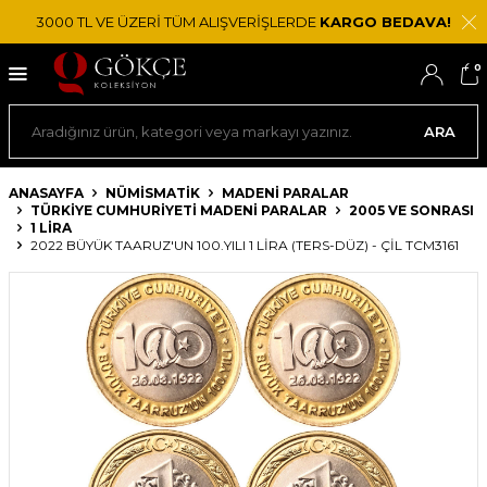
3000 TL VE ÜZERİ TÜM ALIŞVERİŞLERDE
KARGO BEDAVA!
0
ARA
ANASAYFA
NÜMİSMATİK
MADENI PARALAR
TÜRKIYE CUMHURIYETI MADENI PARALAR
2005 VE SONRASI
1 LIRA
2022 BÜYÜK TAARUZ'UN 100.YILI 1 LIRA (TERS-DÜZ) - ÇİL TCM3161