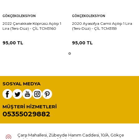
GÖKÇEKOLEKSIYON
GÖKÇEKOLEKSIYON
2022 Çanakkale Köprüsü Açılışı 1
2020 Ayasofya Camii Açılışı 1 Lira
Lira (Ters-Düz) - ÇİL TCM3160
(Ters-Düz) - ÇİL TCM3159
95,00
TL
95,00
TL
SOSYAL MEDYA
MÜŞTERI HIZMETLERI
05355029882
Çarşı Mahallesi, Zübeyde Hanım Caddesi, 10/A, Gökçe