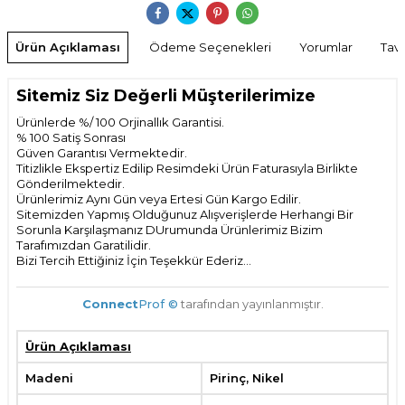
Ürün Açıklaması
Ödeme Seçenekleri
Yorumlar
Tavs
Sitemiz Siz Değerli Müşterilerimize
Ürünlerde %/ 100 Orjinallık Garantisi.
% 100 Satiş Sonrası
Güven Garantısı Vermektedir.
Titizlikle Ekspertiz Edilip Resimdeki Ürün Faturasıyla Birlikte
Gönderilmektedir.
Ürünlerimiz Aynı Gün veya Ertesi Gün Kargo Edilir.
Sitemizden Yapmış Olduğunuz Alışverişlerde Herhangi Bir
Sorunla Karşılaşmanız DUrumunda Ürünlerimiz Bizim
Tarafımızdan Garatilidir.
Bizi Tercih Ettiğiniz İçin Teşekkür Ederiz...
Connect
Prof ©
tarafından yayınlanmıştır.
Ürün Açıklaması
Madeni
Pirinç, Nikel