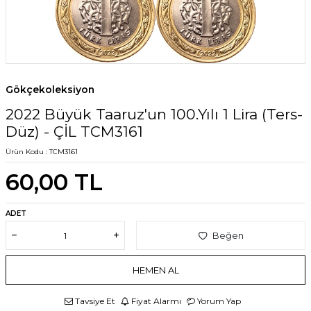
Gökçekoleksiyon
2022 Büyük Taaruz'un 100.Yılı 1 Lira (Ters-
Düz) - ÇİL TCM3161
Ürün Kodu :
TCM3161
60,00
TL
ADET
Beğen
HEMEN AL
Tavsiye Et
Fiyat Alarmı
Yorum Yap