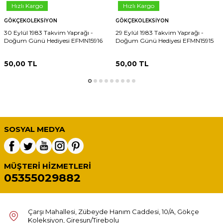
Hızlı Kargo
Hızlı Kargo
GÖKÇEKOLEKSIYON
GÖKÇEKOLEKSIYON
30 Eylül 1983 Takvim Yaprağı -
29 Eylül 1983 Takvim Yaprağı -
Doğum Günü Hediyesi EFMN15916
Doğum Günü Hediyesi EFMN15915
50,00
TL
50,00
TL
SOSYAL MEDYA
MÜŞTERI HIZMETLERI
05355029882
Çarşı Mahallesi, Zübeyde Hanım Caddesi, 10/A, Gökçe
Koleksiyon, Giresun/Tirebolu