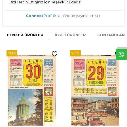
Bizi Tercih Ettiğiniz İçin Teşekkür Ederiz.
Connect
Prof ©
tarafından yayınlanmıştır.
W
h
t
s
p
p
D
e
s
e
H
a
t
t
BENZER ÜRÜNLER
İLGILI ÜRÜNLER
SON BAKILAN
YENI
YENI