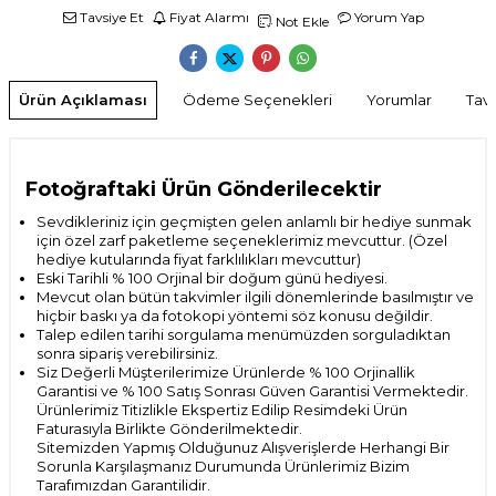
Tavsiye Et
Fiyat Alarmı
Yorum Yap
Not Ekle
Ürün Açıklaması
Ödeme Seçenekleri
Yorumlar
Tavs
Fotoğraftaki Ürün Gönderilecektir
Sevdikleriniz için geçmişten gelen anlamlı bir hediye sunmak
için özel zarf paketleme seçeneklerimiz mevcuttur. (Özel
hediye kutularında fiyat farklılıkları mevcuttur)
Eski Tarihli % 100 Orjinal bir doğum günü hediyesi.
Mevcut olan bütün takvimler ilgili dönemlerinde basılmıştır ve
hiçbir baskı ya da fotokopi yöntemi söz konusu değildir.
Talep edilen tarihi sorgulama menümüzden sorguladıktan
sonra sipariş verebilirsiniz.
Siz Değerli Müşterilerimize Ürünlerde % 100 Orjinallik
Garantisi ve % 100 Satış Sonrası
Güven Garantisi Vermektedir.
Ürünlerimiz Titizlikle Ekspertiz Edilip Resimdeki Ürün
Faturasıyla Birlikte Gönderilmektedir.
Sitemizden Yapmış Olduğunuz Alışverişlerde Herhangi Bir
Sorunla Karşılaşmanız Durumunda Ürünlerimiz Bizim
Tarafımızdan Garantilidir.