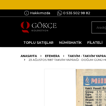
Hakkımızda
0 535 502 98 82
TOPLU SATIŞLAR
NÜMİSMATİK
FİLATELİ
ANASAYFA
EFEMERA
TAKVIM - TAKVIM YAPRA
23 AĞUSTOS 1987 TAKVIM YAPRAĞI - DOĞUM GÜNÜ H