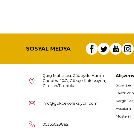
SOSYAL MEDYA
Çarşı Mahallesi, Zübeyde Hanım
Alışveriş
Caddesi, 10/A, Gökçe Koleksiyon,
Siparişler
Giresun/Tirebolu
Favorileri
Kargo Tak
info@gokcekoleksiyon.com
Hesabım
Müşteri Hi
05355029882