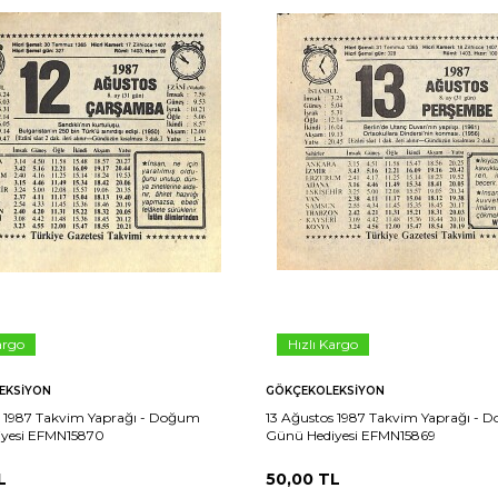
argo
Hızlı Kargo
EKSIYON
GÖKÇEKOLEKSIYON
s 1987 Takvim Yaprağı - Doğum
13 Ağustos 1987 Takvim Yaprağı -
yesi EFMN15870
Günü Hediyesi EFMN15869
L
50,00
TL