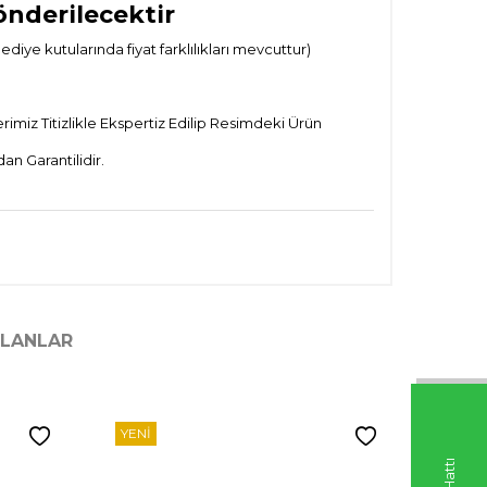
önderilecektir
ye kutularında fiyat farklılıkları mevcuttur)
imiz Titizlikle Ekspertiz Edilip Resimdeki Ürün
n Garantilidir.
ILANLAR
YENI
YENI