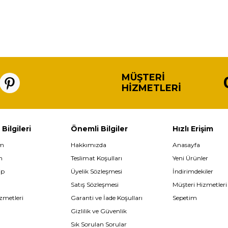
MÜŞTERI
HIZMETLERI
 Bilgileri
Önemli Bilgiler
Hızlı Erişim
im
Hakkımızda
Anasayfa
m
Teslimat Koşulları
Yeni Ürünler
ip
Üyelik Sözleşmesi
İndirimdekiler
Satış Sözleşmesi
Müşteri Hizmetleri
zmetleri
Garanti ve İade Koşulları
Sepetim
Gizlilik ve Güvenlik
Sık Sorulan Sorular