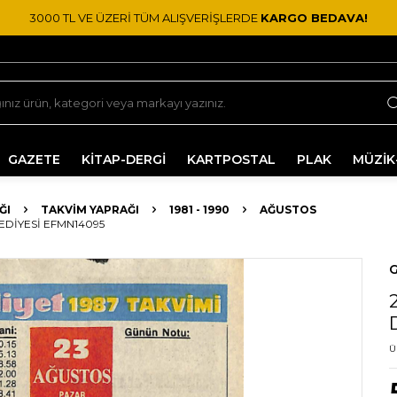
3000 TL VE ÜZERİ TÜM ALIŞVERİŞLERDE
KARGO BEDAVA!
GAZETE
KİTAP-DERGİ
KARTPOSTAL
PLAK
MÜZİK
ĞI
TAKVIM YAPRAĞI
1981 - 1990
AĞUSTOS
EDIYESI EFMN14095
G
Ü