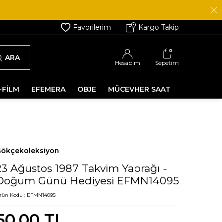
Favorilerim
Kargo Takip
0
ARA
Hesabım
Sepetim
-FİLM
EFEMERA
OBJE
MÜCEVHER SAAT
ökçekoleksiyon
23 Ağustos 1987 Takvim Yaprağı -
Doğum Günü Hediyesi EFMN14095
rün Kodu :
EFMN14095
50,00
TL