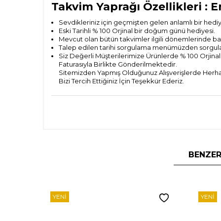
Takvim Yaprağı Özellikleri : E
Sevdikleriniz için geçmişten gelen anlamlı bir hedi
Eski Tarihli % 100 Orjinal bir doğum günü hediyesi.
Mevcut olan bütün takvimler ilgili dönemlerinde bas
Talep edilen tarihi sorgulama menümüzden sorguladık
Siz Değerli Müşterilerimize Ürünlerde % 100 Orjinall
Faturasıyla Birlikte Gönderilmektedir.
Sitemizden Yapmış Olduğunuz Alışverişlerde Herhan
Bizi Tercih Ettiğiniz İçin Teşekkür Ederiz.
BENZER
YENI
YENI