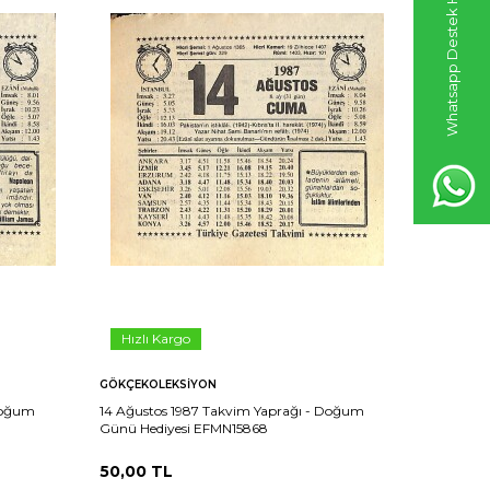
Whatsapp Destek Hattı
Hızlı Kargo
Hızlı 
GÖKÇEKOLEKSIYON
GÖKÇEKO
 Doğum
14 Ağustos 1987 Takvim Yaprağı - Doğum
15 Ağusto
Günü Hediyesi EFMN15868
Günü Hed
50,00
TL
50,00
T