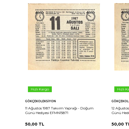
Hızlı Kargo
Hızlı K
GÖKÇEKOLEKSIYON
GÖKÇEKOL
11 Ağustos 1987 Takvim Yaprağı - Doğum
12 Ağusto
Günü Hediyesi EFMN15871
Günü Hedi
50,00
TL
50,00
T