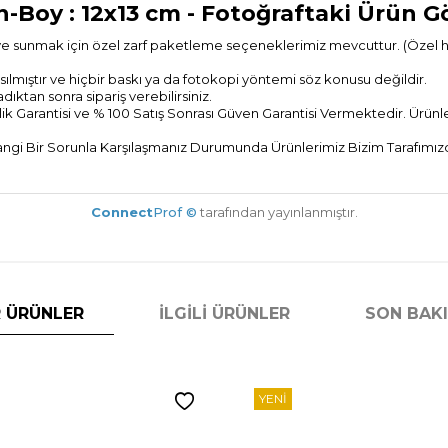
n-Boy : 12x13 cm
- Fotoğraftaki Ürün G
ye sunmak için özel zarf paketleme seçeneklerimiz mevcuttur. (Özel hedi
ılmıştır ve hiçbir baskı ya da fotokopi yöntemi söz konusu değildir.
tan sonra sipariş verebilirsiniz.
ik Garantisi ve % 100 Satış Sonrası
Güven Garantisi Vermektedir. Ürünler
gi Bir Sorunla Karşılaşmanız Durumunda Ürünlerimiz Bizim Tarafımızda
Connect
Prof ©
tarafından yayınlanmıştır.
 ÜRÜNLER
İLGILI ÜRÜNLER
SON BAK
YENI