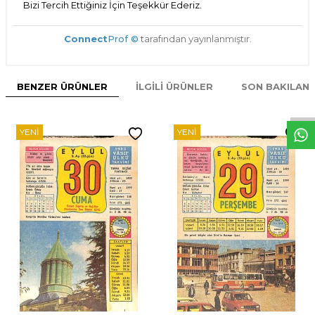
Bizi Tercih Ettiğiniz İçin Teşekkür Ederiz.
Connect
Prof ©
tarafından yayınlanmıştır.
W
h
t
s
p
p
D
e
s
e
H
a
t
t
BENZER ÜRÜNLER
İLGILI ÜRÜNLER
SON BAKILAN
YENI
YENI