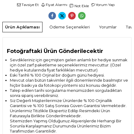
Tavsiye Et
Fiyat Alarmı
Yorum Yap
Not Ekle
Ürün Açıklaması
Ödeme Seçenekleri
Yorumlar
Tavs
Fotoğraftaki Ürün Gönderilecektir
Sevdikleriniz için geçmişten gelen anlamlı bir hediye sunmak
için özel zarf paketleme seçeneklerimiz mevcuttur. (Özel
hediye kutularında fiyat farklılıkları mevcuttur)
Eski Tarihli % 100 Orjinal bir doğum günü hediyesi.
Mevcut olan bütün takvimler ilgili dönemlerinde basılmıştır ve
hiçbir baskı ya da fotokopi yöntemi söz konusu değildir.
Talep edilen tarihi sorgulama menümüzden sorguladıktan
sonra sipariş verebilirsiniz.
Siz Değerli Müşterilerimize Ürünlerde % 100 Orjinallik
Garantisi ve % 100 Satış Sonrası
Güven Garantisi Vermektedir.
Ürünlerimiz Titizlikle Ekspertiz Edilip Resimdeki Ürün
Faturasıyla Birlikte Gönderilmektedir.
Sitemizden Yapmış Olduğunuz Alışverişlerde Herhangi Bir
Sorunla Karşılaşmanız Durumunda Ürünlerimiz Bizim
Tarafımızdan Garantilidir.