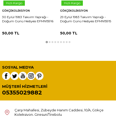
Hızlı Kargo
Hızlı Kargo
GÖKÇEKOLEKSIYON
GÖKÇEKOLEKSIYON
30 Eylül 1983 Takvim Yaprağı -
29 Eylül 1983 Takvim Yaprağı -
Doğum Günü Hediyesi EFMN15916
Doğum Günü Hediyesi EFMN15915
50,00
TL
50,00
TL
SOSYAL MEDYA
MÜŞTERI HIZMETLERI
05355029882
Çarşı Mahallesi, Zübeyde Hanım Caddesi, 10/A, Gökçe
Koleksiyon, Giresun/Tirebolu