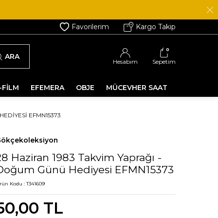
Favorilerim
Kargo Takip
0
ARA
Hesabım
Sepetim
-FİLM
EFEMERA
OBJE
MÜCEVHER SAAT
HEDIYESI EFMN15373
ökçekoleksiyon
28 Haziran 1983 Takvim Yaprağı -
Doğum Günü Hediyesi EFMN15373
rün Kodu :
T341609
50,00
TL