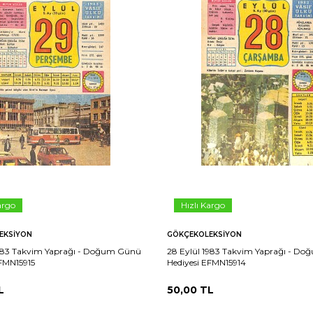
argo
Hızlı Kargo
EKSIYON
GÖKÇEKOLEKSIYON
1983 Takvim Yaprağı - Doğum Günü
28 Eylül 1983 Takvim Yaprağı - D
EFMN15915
Hediyesi EFMN15914
L
50,00
TL