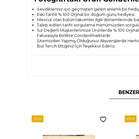
Sevdikleriniz için geçmişten gelen anlamlı bir hedi
Eski Tarihli % 100 Orjinal bir doğum günü hediyesi.
Mevcut olan bütün takvimler ilgili dönemlerinde bas
Talep edilen tarihi sorgulama menümüzden sorguladık
Siz Değerli Müşterilerimize Ürünlerde % 100 Orjinall
Faturasıyla Birlikte Gönderilmektedir.
Sitemizden Yapmış Olduğunuz Alışverişlerde Herhan
Bizi Tercih Ettiğiniz İçin Teşekkür Ederiz.
BENZER
YENI
YENI