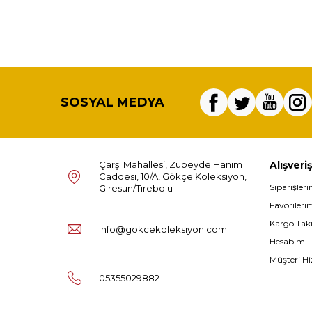
SOSYAL MEDYA
Çarşı Mahallesi, Zübeyde Hanım
Alışveriş
Caddesi, 10/A, Gökçe Koleksiyon,
Siparişler
Giresun/Tirebolu
Favorileri
Kargo Tak
info@gokcekoleksiyon.com
Hesabım
Müşteri Hi
05355029882