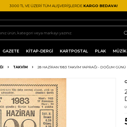
3000 TL VE ÜZERİ TÜM ALIŞVERİŞLERDE
KARGO BEDAVA!
GAZETE
KİTAP-DERGİ
KARTPOSTAL
PLAK
MÜZİK
ĞI
TAKVIM
28 HAZIRAN 1983 TAKVIM YAPRAĞI - DOĞUM GÜNÜ 
G
Ü