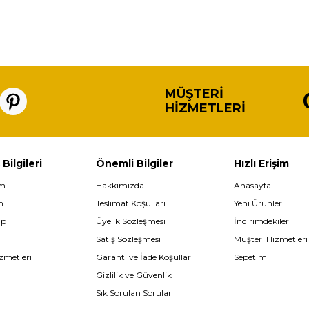
MÜŞTERI
HIZMETLERI
 Bilgileri
Önemli Bilgiler
Hızlı Erişim
im
Hakkımızda
Anasayfa
m
Teslimat Koşulları
Yeni Ürünler
ip
Üyelik Sözleşmesi
İndirimdekiler
Satış Sözleşmesi
Müşteri Hizmetleri
zmetleri
Garanti ve İade Koşulları
Sepetim
Gizlilik ve Güvenlik
Sık Sorulan Sorular