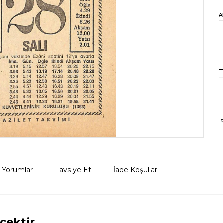
A
Yorumlar
Tavsiye Et
İade Koşulları
cektir