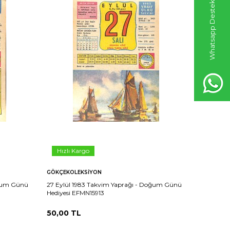
Whatsapp Destek Hattı
Hızlı Kargo
Hızlı 
GÖKÇEKOLEKSIYON
GÖKÇEKO
oğum Günü
27 Eylül 1983 Takvim Yaprağı - Doğum Günü
26 Eylül
Hediyesi EFMN15913
Hediyesi 
50,00
TL
50,00
T