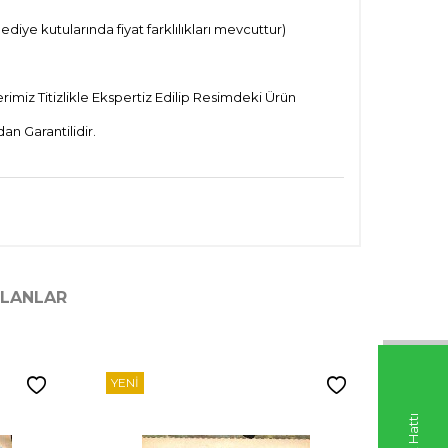
ye kutularında fiyat farklılıkları mevcuttur)
imiz Titizlikle Ekspertiz Edilip Resimdeki Ürün
n Garantilidir.
ILANLAR
YENI
YENI