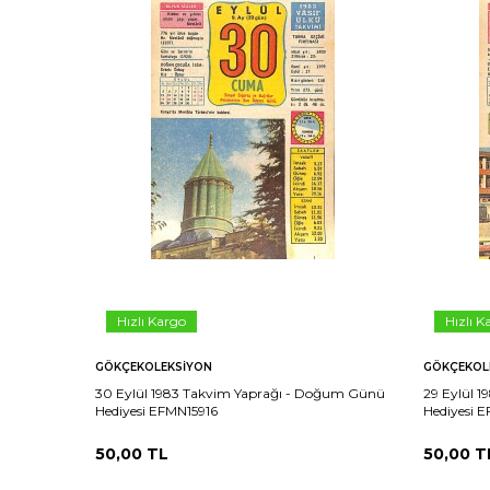
Hızlı Kargo
Hızlı K
GÖKÇEKOLEKSIYON
GÖKÇEKOL
30 Eylül 1983 Takvim Yaprağı - Doğum Günü
29 Eylül 
Hediyesi EFMN15916
Hediyesi 
50,00
TL
50,00
T