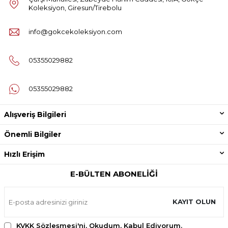
Koleksiyon, Giresun/Tirebolu
info@gokcekoleksiyon.com
05355029882
05355029882
Alışveriş Bilgileri
Önemli Bilgiler
Hızlı Erişim
E-BÜLTEN ABONELIĞI
KAYIT OLUN
KVKK Sözleşmesi'ni
, Okudum, Kabul Ediyorum.