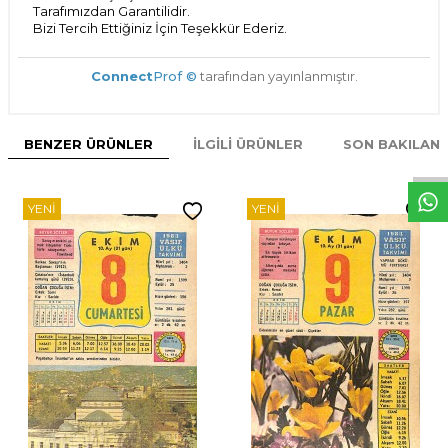
Tarafımızdan Garantilidir.
Bizi Tercih Ettiğiniz İçin Teşekkür Ederiz.
Connect
Prof ©
tarafından yayınlanmıştır.
W
h
t
s
p
p
D
e
s
e
H
a
t
t
BENZER ÜRÜNLER
İLGILI ÜRÜNLER
SON BAKILAN
YENI
YENI