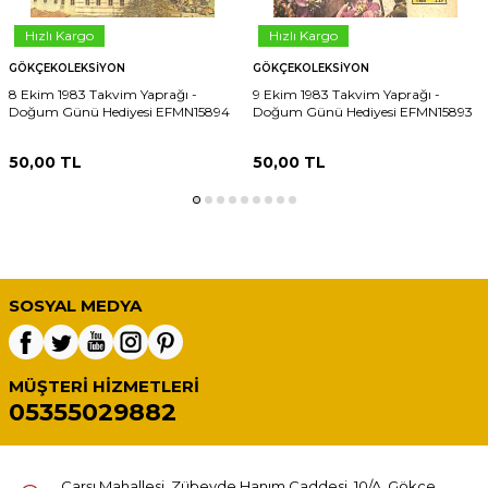
Hızlı Kargo
Hızlı Kargo
GÖKÇEKOLEKSIYON
GÖKÇEKOLEKSIYON
8 Ekim 1983 Takvim Yaprağı -
9 Ekim 1983 Takvim Yaprağı -
Doğum Günü Hediyesi EFMN15894
Doğum Günü Hediyesi EFMN15893
50,00
TL
50,00
TL
SOSYAL MEDYA
MÜŞTERI HIZMETLERI
05355029882
Çarşı Mahallesi, Zübeyde Hanım Caddesi, 10/A, Gökçe