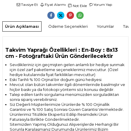
Tavsiye Et
Fiyat Alarmı
Yorum Yap
Not Ekle
Ürün Açıklaması
Ödeme Seçenekleri
Yorumlar
Tavs
Takvim Yaprağı Özellikleri : En-Boy : 8x13
cm
- Fotoğraftaki Ürün Gönderilecektir
Sevdikleriniz için geçmişten gelen anlamlı bir hediye sunmak
için özel zarf paketleme seçeneklerimiz mevcuttur. (Özel
hediye kutularında fiyat farklılıkları mevcuttur)
Eski Tarihli % 100 Orjinal bir doğum günü hediyesi.
Mevcut olan bütün takvimler ilgili dönemlerinde basılmıştır ve
hiçbir baskı ya da fotokopi yöntemi söz konusu değildir.
Talep edilen tarihi sorgulama menümüzden sorguladıktan
sonra sipariş verebilirsiniz.
Siz Değerli Müşterilerimize Ürünlerde % 100 Orjinallik
Garantisi ve % 100 Satış Sonrası
Güven Garantisi Vermektedir.
Ürünlerimiz Titizlikle Ekspertiz Edilip Resimdeki Ürün
Faturasıyla Birlikte Gönderilmektedir.
Sitemizden Yapmış Olduğunuz Alışverişlerde Herhangi Bir
Sorunla Karşılaşmanız Durumunda Ürünlerimiz Bizim