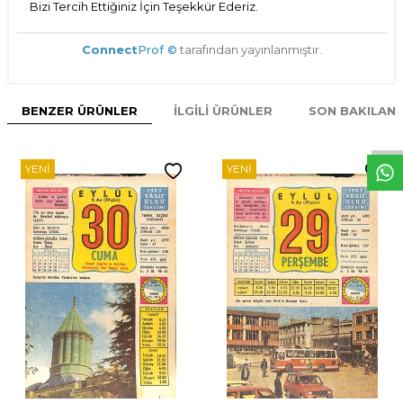
Bizi Tercih Ettiğiniz İçin Teşekkür Ederiz.
Connect
Prof ©
tarafından yayınlanmıştır.
W
h
t
s
p
p
D
e
s
e
H
a
t
t
BENZER ÜRÜNLER
İLGILI ÜRÜNLER
SON BAKILAN
YENI
YENI