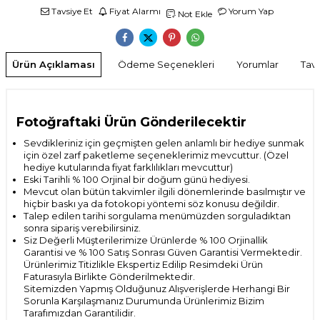
Tavsiye Et
Fiyat Alarmı
Yorum Yap
Not Ekle
Ürün Açıklaması
Ödeme Seçenekleri
Yorumlar
Tavs
Fotoğraftaki Ürün Gönderilecektir
Sevdikleriniz için geçmişten gelen anlamlı bir hediye sunmak
için özel zarf paketleme seçeneklerimiz mevcuttur. (Özel
hediye kutularında fiyat farklılıkları mevcuttur)
Eski Tarihli % 100 Orjinal bir doğum günü hediyesi.
Mevcut olan bütün takvimler ilgili dönemlerinde basılmıştır ve
hiçbir baskı ya da fotokopi yöntemi söz konusu değildir.
Talep edilen tarihi sorgulama menümüzden sorguladıktan
sonra sipariş verebilirsiniz.
Siz Değerli Müşterilerimize Ürünlerde % 100 Orjinallik
Garantisi ve % 100 Satış Sonrası
Güven Garantisi Vermektedir.
Ürünlerimiz Titizlikle Ekspertiz Edilip Resimdeki Ürün
Faturasıyla Birlikte Gönderilmektedir.
Sitemizden Yapmış Olduğunuz Alışverişlerde Herhangi Bir
Sorunla Karşılaşmanız Durumunda Ürünlerimiz Bizim
Tarafımızdan Garantilidir.