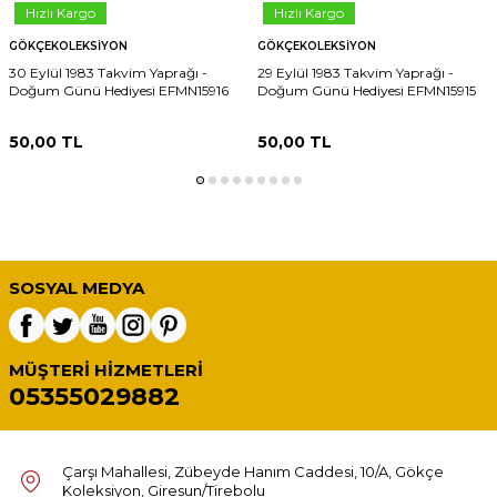
Hızlı Kargo
Hızlı Kargo
GÖKÇEKOLEKSIYON
GÖKÇEKOLEKSIYON
30 Eylül 1983 Takvim Yaprağı -
29 Eylül 1983 Takvim Yaprağı -
Doğum Günü Hediyesi EFMN15916
Doğum Günü Hediyesi EFMN15915
50,00
TL
50,00
TL
SOSYAL MEDYA
MÜŞTERI HIZMETLERI
05355029882
Çarşı Mahallesi, Zübeyde Hanım Caddesi, 10/A, Gökçe
Koleksiyon, Giresun/Tirebolu